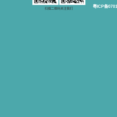
籍里，我认识了许多爱主的人，他们
粤ICP备070
使我更亲近主，帮助我更深的认识
扫描二维码关注我们
主，爱主。这些曾经生活在人间的圣
人圣女，内心隐藏着来自天上光照的
各种宝藏，听他们对悦主的甜蜜喁
语，我也陶醉了。主藉着这些书籍慢
慢地培养我的心灵，当我看到这些圣
德芬芳的圣人再看看满身污秽的我，
我失望过，沮丧过，哭泣过，和主呕
气过，甚至埋怨天主不用祂的全能让
我立刻成圣。但是主让我明白，灵命
的成长需要时间，成长是渐进的，农
民等待稻谷的长成需要整个季节，才
能品尝丰收的喜悦，我也要有谦卑受
教的态度才能接受主的话语，要让这
些圣言成为血肉（果实），是需要时
间的。 从网上我读到许多有益心
灵的书。当我首次读到盖恩夫人的传
记时，清泪沾腮，她的经历强烈地震
撼着我的心，我接受到了一个很大的
恩宠，使我认识了十字架是生命的真
正之路。读圣女小德兰的传记时，我
又有别一种感受，我看到了一个与我
眼所见的完全不同的世界，那里没有
争吵，没有仇恨，没有岐视，那是主