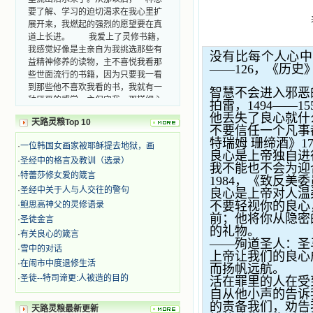
要了解、学习的迫切渴求在我心里扩
展开来，我燃起的强烈的愿望要在真
道上长进。 我爱上了灵修书籍，
我感觉好像是主亲自为我挑选那些有
没有比每个人心中
益精神修养的读物，主不喜悦我看那
——126
，《历史
些世面流行的书籍，因为只要我一看
到那些他不喜欢我看的书，我就有一
智慧不会进入邪恶
种厌恶的感觉。主保守我，那样细心
拍雷，
1494——15
地防护着我，从那以后我从未读过一
他丢失了良心就什
本不良的书籍。 善良的书使人向
天路灵粮Top 10
不要信任一个凡事
善，这些圣人的作品，渐渐地印在了
特瑞姆 珊缔酒》
1
·
一位韩国女画家被耶稣提去地狱，画
我的脑子里。读这些圣书时，我思潮
良心是上帝独自进
汹涌起伏，欣喜不能自已。书中谈到
·
圣经中的格言及教训（选录）
我不能也不会为迎
这些圣人们如何在与主的交往中得到
·
特蕾莎修女爱的箴言
1984
，《致反美委
灵命的更新，德行的馨香如何上达天
·
圣经中关于人与人交往的警句
良心是上帝对人温
庭。啊，在这世上曾住过那么多热心
不要轻视你的良心
·
鲍思高神父的灵修语录
的圣人，为了传播福音，他们告别亲
前；他将你从隐密
·
圣徒金言
人，舍下了他们手中的一切，轻快地
的礼物。
·
有关良心的箴言
踏上了异国他乡，到没有人知道真神
——
殉道圣人：圣
的世界里去。啊，若不是主的引领，
·
雪中的对话
上帝让我们的良心
我可能到死还不认识他们呢！ 我
·
在闹市中度退修生活
而扬帆远航。
的心灵从主给我的这些圣人的言行中
·
圣徒--特司谛更:人被造的目的
活在罪里的人在受
选取了最美的色彩；当他们的一生在
自从他小声的告诉
我面前展开时，我是多么的惊奇、兴
的责备我们，劝告
天路灵粮最新更新
奋啊！当我读到他们为主而受人逼