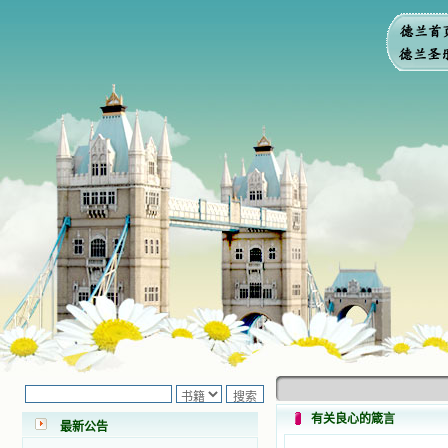
小德兰爱心书屋最新公告 有一天，我
做了一个奇怪的梦，至今让我难忘。
梦中，我看到一本打开的用石头做的
书，我用舌头去舔它，觉得有一种甜
有关良心的箴言
味，我就更用力去舔，最后从这本书
最新公告
里流出活水来了。从那以后，一种想