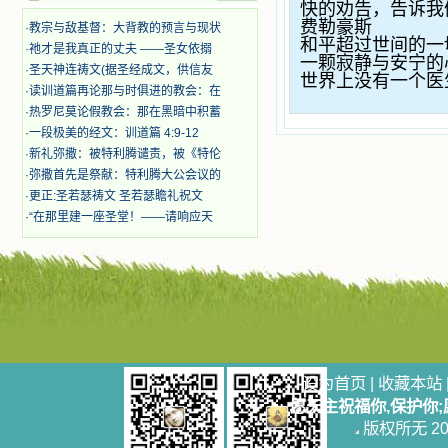
快的劝告，告诉我
迫、凌辱，为将福音广传而被人追杀
费勒豪斯
·
教宗与敌基督：大背教的预言与现状
时，我为他们的在天之灵祈祷，我哭
和平超过世间的一
·
祂才是我真正的丈夫 ——圣女依搦
着，为自已的同胞带给他们的苦难而
一颗寂静与安宁的
哀号。我一遍遍地重读那一行行被我
·
圣天神连祷文(据圣经成文，供信友
世界上没有一个医
的斑斑泪痕弄得模糊不清的字句，那
·
读训道篇再论那与时俱进的教会：在
些被主的爱火所燃烧而离开家乡来到
·
热罗尼莫论假教会：那在黑暗中积蓄
中国的传教士，我多么爱你们啊！我
·
一段极美的经文：训道篇 4:9-12
心中流淌着多少感激的泪水。 他
·
新礼弥撒：被特利腾谴责，被《特伦
们受苦却觉得喜乐，因为他们爱主，
·
弥撒首先是祭献：特利腾大公会议的
他们感到能为主受一点苦是多么喜乐
的事。他们受苦时仍在唱着感谢的
·
更正:圣若瑟祷文 圣若瑟瞻礼祝文
歌，因他们无法不称颂主，因主使他
·
“在那里建一座圣堂！——请响应天
们的心灵洋溢了快乐；他们激发了我
内心神圣的热情，在我的心灵深处燃
烧起一股无法扑灭的火焰，他们那强
有力的言行激励我向前。 我一面
读，一面想过着他们这样圣善的生
活，也立志不在这虚幻的尘世中寻求
安慰。我一读就是几个钟头，累了就
望着书上的圣像沉思默想。啊，当我
想到我有一天还要见到他们，亲耳聆
设为首页
|
收藏本站
听他们的教诲，伴随在他们的身边，
愿天主祝福你,保护你
和他们一起赞颂吾主，想到那使我欣
版权所无 2006
喜欢乐的甜蜜的相会，这世界对于我
一点吸引力都没有了。 从这些书