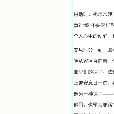
注于天上的事理，我的很多不良嗜好
因此不知不觉地放弃了。我的信德一
天一天长大，我知道我的一言一行都
讲话时，祂常常转
有天使记录；我也深信人有灵魂，信
主的人有一个美好的家；也相信圣人
事？”或“不要这样
们都在天上为我祈祷，我并不是孤军
奋战；我是生活在一个由天上地下千
千万万奉耶稣的名而组成的家庭里，
个人心中的动静，
我庆幸自己因了主的恩宠能生活在这
个大家庭慈爱的怀抱里；我也渴望所
有的人都能进入光明天家，和圣人们
安息时分一到，耶
一起赞美天主于无穷世！ 小德兰
爱心书屋启源于一个美好的梦。小德
稣从容径直向前，
兰希望所有圣书的作者和译者都能向
主敞开心门，为圣书广传而不记个人
的私利；愿天主赐福小德兰；赐福所
耶里哥的探子。法
有传扬主名的网站；赐福所有来看圣
书的人；也求主扩张人的心界，使小
上或安息日一过，
德兰能将更多更好的书藉，献给喜欢
读圣书的人！从2014年12月18日开始
像另一种探子——
我们使用新域名(xiaodelan.love），
原域名被他人办理开通,请您更改您网
站或博客上的链接，谢谢。 【请关注
他们，也预言耶路
微信公众号：小德兰书屋】
小德兰爱心书屋最新公告 有一天，我