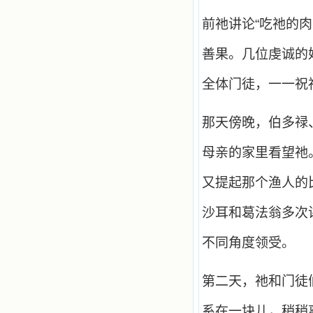
祈祷告诉天主的。就这样，他们和我
共享生活的体验，不断地把上天仁爱
前祂讲论“吃祂的
的芬芳散播给我，他们的友谊使我的
欢乐加倍，痛苦减半；他们已走过死
阴的幽谷，从他们身上我学习到了明
善果。几位虔诚的
辨、通达、智慧、勇敢、诚实、快
乐、圣洁等等美德。他们的言行是滋
全体门徒，一一祝
润我心田的美酒。 这些书使我专
注于天上的事理，我的很多不良嗜好
因此不知不觉地放弃了。我的信德一
那天傍晚，伯多禄
天一天长大，我知道我的一言一行都
有天使记录；我也深信人有灵魂，信
母亲的家里看望祂
主的人有一个美好的家；也相信圣人
们都在天上为我祈祷，我并不是孤军
奋战；我是生活在一个由天上地下千
又提起那个渔人的
千万万奉耶稣的名而组成的家庭里，
我庆幸自己因了主的恩宠能生活在这
沙耳和葛法翁多次
个大家庭慈爱的怀抱里；我也渴望所
有的人都能进入光明天家，和圣人们
一起赞美天主于无穷世！ 小德兰
不同角度领受。
爱心书屋启源于一个美好的梦。小德
兰希望所有圣书的作者和译者都能向
主敞开心门，为圣书广传而不记个人
第二天，祂和门徒
的私利；愿天主赐福小德兰；赐福所
有传扬主名的网站；赐福所有来看圣
系在一块儿，稍稍