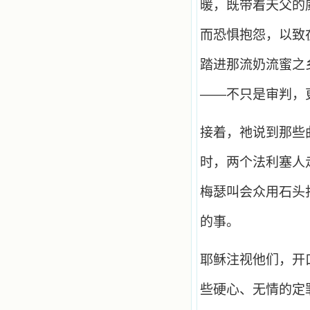
暖，既带着天父的
想到我有一天还要见到他们，亲耳聆
听他们的教诲，伴随在他们的身边，
而恐惧抱怨，以致
和他们一起赞颂吾主，想到那使我欣
喜欢乐的甜蜜的相会，这世界对于我
一点吸引力都没有了。 从这些书
踏进那流奶流蜜之乡
籍里，我认识了许多爱主的人，他们
使我更亲近主，帮助我更深的认识
——不只是审判，
主，爱主。这些曾经生活在人间的圣
人圣女，内心隐藏着来自天上光照的
各种宝藏，听他们对悦主的甜蜜喁
接着，祂说到那些
语，我也陶醉了。主藉着这些书籍慢
慢地培养我的心灵，当我看到这些圣
时，两个法利塞人
德芬芳的圣人再看看满身污秽的我，
我失望过，沮丧过，哭泣过，和主呕
气过，甚至埋怨天主不用祂的全能让
梅瑟叫会众用石头
我立刻成圣。但是主让我明白，灵命
的成长需要时间，成长是渐进的，农
的事。
民等待稻谷的长成需要整个季节，才
能品尝丰收的喜悦，我也要有谦卑受
教的态度才能接受主的话语，要让这
耶稣注视他们，开
些圣言成为血肉（果实），是需要时
间的。 从网上我读到许多有益心
灵的书。当我首次读到盖恩夫人的传
些硬心、无情的定
记时，清泪沾腮，她的经历强烈地震