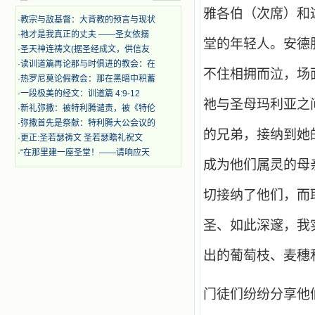
着，为自已的同胞带给他们的苦难而
雅各伯（次席）和
哀号。我一遍遍地重读那一行行被我
·
教宗与敌基督：大背教的预言与现状
的斑斑泪痕弄得模糊不清的字句，那
·
祂才是我真正的丈夫 ——圣女依搦
些被主的爱火所燃烧而离开家乡来到
堂的年轻人。安德
·
圣天神连祷文(据圣经成文，供信友
中国的传教士，我多么爱你们啊！我
·
读训道篇再论那与时俱进的教会：在
心中流淌着多少感激的泪水。 他
不住相拥而泣，场
·
热罗尼莫论假教会：那在黑暗中积蓄
们受苦却觉得喜乐，因为他们爱主，
他们感到能为主受一点苦是多么喜乐
·
一段极美的经文：训道篇 4:9-12
祂与圣母玛利亚之
的事。他们受苦时仍在唱着感谢的
·
新礼弥撒：被特利腾谴责，被《特伦
歌，因他们无法不称颂主，因主使他
·
弥撒首先是祭献：特利腾大公会议的
们的心灵洋溢了快乐；他们激发了我
的兄弟，接纳到她
·
更正:圣若瑟祷文 圣若瑟瞻礼祝文
内心神圣的热情，在我的心灵深处燃
·
“在那里建一座圣堂！——请响应天
烧起一股无法扑灭的火焰，他们那强
成为他们属灵的母
有力的言行激励我向前。 我一面
读，一面想过着他们这样圣善的生
活，也立志不在这虚幻的尘世中寻求
切接纳了他们，而
安慰。我一读就是几个钟头，累了就
望着书上的圣像沉思默想。啊，当我
圣、如此深邃，我
想到我有一天还要见到他们，亲耳聆
听他们的教诲，伴随在他们的身边，
出的葡萄枝、麦穗
和他们一起赞颂吾主，想到那使我欣
喜欢乐的甜蜜的相会，这世界对于我
一点吸引力都没有了。 从这些书
门徒们纷纷分享他
籍里，我认识了许多爱主的人，他们
使我更亲近主，帮助我更深的认识