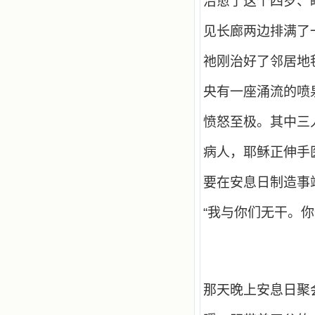
治愈了这个四岁、
我可能到死还不认识他们呢！ 我
的心灵从主给我的这些圣人的言行中
见长廊两边排满了
选取了最美的色彩；当他们的一生在
我面前展开时，我是多么的惊奇、兴
祂刚治好了邻居地
奋啊！当我读到他们为主而受人逼
迫、凌辱，为将福音广传而被人追杀
时，我为他们的在天之灵祈祷，我哭
央有一座涌流的喷
着，为自已的同胞带给他们的苦难而
哀号。我一遍遍地重读那一行行被我
愤怒至极。其中三
的斑斑泪痕弄得模糊不清的字句，那
些被主的爱火所燃烧而离开家乡来到
中国的传教士，我多么爱你们啊！我
病人，耶稣正伸手
心中流淌着多少感激的泪水。 他
们受苦却觉得喜乐，因为他们爱主，
要在安息日制造事
他们感到能为主受一点苦是多么喜乐
的事。他们受苦时仍在唱着感谢的
“我与你们无干。
歌，因他们无法不称颂主，因主使他
们的心灵洋溢了快乐；他们激发了我
内心神圣的热情，在我的心灵深处燃
烧起一股无法扑灭的火焰，他们那强
有力的言行激励我向前。 我一面
读，一面想过着他们这样圣善的生
那天晚上安息日聚
活，也立志不在这虚幻的尘世中寻求
安慰。我一读就是几个钟头，累了就
望着书上的圣像沉思默想。啊，当我