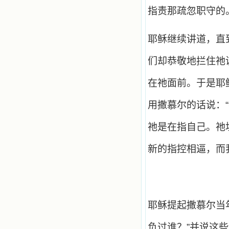
指责那疏忽职守的
耶稣继续讲道，直
们却恭敬地拦住祂
在祂面前。于是耶
用撒慕尔的话说：
祂是在指自己。祂
新的指控相逼，而
耶稣提起撒慕尔当
负过谁？”并说这