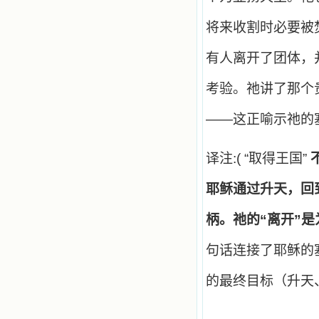
感召下，我初领了圣体，从圣体中获
得无量恩宠。这些书引我向往那超性
将来收割时必要被
的境界，向往那浑然忘我的境界，从
此无益的书一概不看了。我一遍遍地
有人离开了团体，
重温这些我喜欢的书籍，一遍又一遍
地回味书中那些难忘的情景，我和他
们谈心，告诉他们我愿意效法他们，
考验。祂讲了那个
心里多么渴望能像他们那样爱主。
我因此而认识了许许多多圣人，
——这正喻示祂的
这些圣人中有许多也曾是罪人，使我
也能向他们敞开心门。我一会儿求这
个圣人为我转祷，一会儿求那个圣人
译注:( “取得王国”
为我祈求圣宠，这些圣人使我的生活
变得丰富多彩。我想，既然他们真心
爱天主，那么他们也会真心爱我。现
耶稣通过升天，回
在他们和天主如此接近，当世人向他
们祈求时，他们也会想方设法将我的
柄。祂的“离开”
祈祷告诉天主的。就这样，他们和我
共享生活的体验，不断地把上天仁爱
句话连接了耶稣的塞
的芬芳散播给我，他们的友谊使我的
欢乐加倍，痛苦减半；他们已走过死
阴的幽谷，从他们身上我学习到了明
的最终目标（升天
辨、通达、智慧、勇敢、诚实、快
乐、圣洁等等美德。他们的言行是滋
润我心田的美酒。 这些书使我专