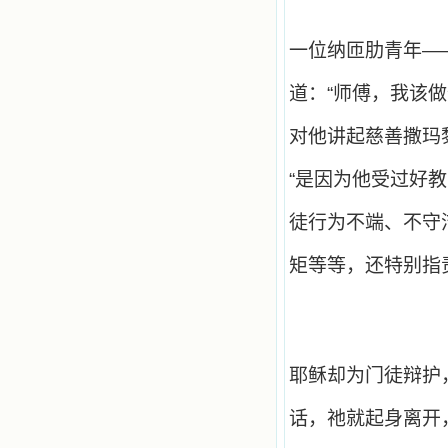
一位纳匝肋青年—
道：“师傅，我该
对他讲起慈善撒玛
“是因为他受过好
徒行为不端、不守
矩等等，还特别指
耶稣却为门徒辩护
话，祂就起身离开