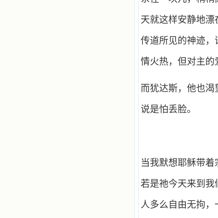
书的人；也求主扩张人的心界，使小
德兰能将更多更好的书藉，献给喜欢
天就这样安静地漂
读圣书的人！从2014年12月18日开始
我们使用新域名(xiaodelan.love），
原域名被他人办理开通,请您更改您网
传道所见的神迹，
站或博客上的链接，谢谢。 【请关注
微信公众号：小德兰书屋】
情火热，但对主的
而犹达斯，他也渴
说是怕丢脸。
当我默想耶稣带着
若是祂今天来到我
人多么自由无拘，