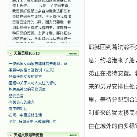
道上长进。 我爱上了灵修书籍，
我感觉好像是主亲自为我挑选那些有
益精神修养的读物，主不喜悦我看那
些世面流行的书籍，因为只要我一看
到那些他不喜欢我看的书，我就有一
种厌恶的感觉。主保守我，那样细心
地防护着我，从那以后我从未读过一
本不良的书籍。 善良的书使人向
善，这些圣人的作品，渐渐地印在了
耶稣回到葛法翁不
我的脑子里。读这些圣书时，我思潮
天路灵粮Top 10
汹涌起伏，欣喜不能自已。书中谈到
息：约培港来了船
这些圣人们如何在与主的交往中得到
·
一位韩国女画家被耶稣提去地狱，画
灵命的更新，德行的馨香如何上达天
·
圣经中的格言及教训（选录）
庭。啊，在这世上曾住过那么多热心
弟正在接待安置。
·
特蕾莎修女爱的箴言
的圣人，为了传播福音，他们告别亲
·
圣经中关于人与人交往的警句
人，舍下了他们手中的一切，轻快地
来的弟兄安排住处
踏上了异国他乡，到没有人知道真神
·
鲍思高神父的灵修语录
的世界里去。啊，若不是主的引领，
·
圣徒金言
里，等待分配到合
我可能到死还不认识他们呢！ 我
·
有关良心的箴言
的心灵从主给我的这些圣人的言行中
·
雪中的对话
选取了最美的色彩；当他们的一生在
利斯来的犹太移民
·
在闹市中度退修生活
我面前展开时，我是多么的惊奇、兴
·
圣徒--特司谛更:人被造的目的
奋啊！当我读到他们为主而受人逼
住在城外的伯多禄
迫、凌辱，为将福音广传而被人追杀
时，我为他们的在天之灵祈祷，我哭
天路灵粮最新更新