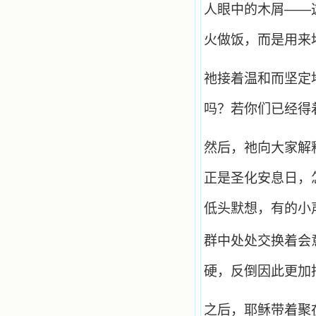
撼着我的心，我接受到了一个很大的
人眼中的木屑——
恩宠，使我认识了十字架是生命的真
正之路。读圣女小德兰的传记时，我
火做饭，而是用来
又有别一种感受，我看到了一个与我
眼所见的完全不同的世界，那里没有
争吵，没有仇恨，没有岐视，那是主
自己在人的心里建造的爱的天堂。还
祂接着温和而坚定
有圣女大德兰的自传，在这位圣女的
感召下，我初领了圣体，从圣体中获
吗？若你们已经得
得无量恩宠。这些书引我向往那超性
的境界，向往那浑然忘我的境界，从
此无益的书一概不看了。我一遍遍地
然后，祂向大家解
重温这些我喜欢的书籍，一遍又一遍
地回味书中那些难忘的情景，我和他
正是圣化安息日，
们谈心，告诉他们我愿意效法他们，
心里多么渴望能像他们那样爱主。
我因此而认识了许许多多圣人，
低头默想，有的小
这些圣人中有许多也曾是罪人，使我
也能向他们敞开心门。我一会儿求这
群中处处交换着会
个圣人为我转祷，一会儿求那个圣人
为我祈求圣宠，这些圣人使我的生活
变得丰富多彩。我想，既然他们真心
硬，反倒因此更加
爱天主，那么他们也会真心爱我。现
在他们和天主如此接近，当世人向他
们祈求时，他们也会想方设法将我的
之后，耶稣带着聚