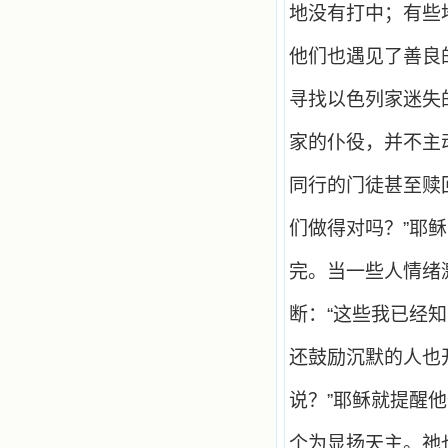
主，爱主。这些曾经生活在人间的圣
地没有打中；有些
人圣女，内心隐藏着来自天上光照的
各种宝藏，听他们对悦主的甜蜜喁
他们也遇见了善良
语，我也陶醉了。主藉着这些书籍慢
慢地培养我的心灵，当我看到这些圣
德芬芳的圣人再看看满身污秽的我，
寻找以色列家迷失
我失望过，沮丧过，哭泣过，和主呕
气过，甚至埋怨天主不用祂的全能让
家的仆役，并不主
我立刻成圣。但是主让我明白，灵命
的成长需要时间，成长是渐进的，农
同行的门徒甚至赎
民等待稻谷的长成需要整个季节，才
能品尝丰收的喜悦，我也要有谦卑受
教的态度才能接受主的话语，要让这
们做得对吗？”耶
些圣言成为血肉（果实），是需要时
间的。 从网上我读到许多有益心
完。当一些人情绪
灵的书。当我首次读到盖恩夫人的传
记时，清泪沾腮，她的经历强烈地震
断：“这些我已经
撼着我的心，我接受到了一个很大的
恩宠，使我认识了十字架是生命的真
正之路。读圣女小德兰的传记时，我
还鼓励沉默的人也
又有别一种感受，我看到了一个与我
眼所见的完全不同的世界，那里没有
说？”耶稣就提醒
争吵，没有仇恨，没有岐视，那是主
自己在人的心里建造的爱的天堂。还
有圣女大德兰的自传，在这位圣女的
个为显扬天主。祂