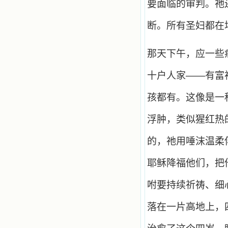
要面临的审判。祂
做了一个奇怪的梦，至今让我难忘。
梦中，我看到一本打开的用石头做的
断。所有圣妇都在
书，我用舌头去舔它，觉得有一种甜
味，我就更用力去舔，最后从这本书
里流出活水来了。从那以后，一种想
要了解、学习的迫切渴求在我心里扩
那天下午，应一些
展开来，我燃起的强烈的愿望要在真
道上长进。 我爱上了灵修书籍，
十户人家——有富
我感觉好像是主亲自为我挑选那些有
益精神修养的读物，主不喜悦我看那
孩都有。这像是一
些世面流行的书籍，因为只要我一看
到那些他不喜欢我看的书，我就有一
种厌恶的感觉。主保守我，那样细心
浮肿，类似猩红热
地防护着我，从那以后我从未读过一
本不良的书籍。 善良的书使人向
的，祂用唾沫温柔
善，这些圣人的作品，渐渐地印在了
我的脑子里。读这些圣书时，我思潮
耶稣降福他们，把
汹涌起伏，欣喜不能自已。书中谈到
这些圣人们如何在与主的交往中得到
灵命的更新，德行的馨香如何上达天
咐要持续祈祷、细
庭。啊，在这世上曾住过那么多热心
的圣人，为了传播福音，他们告别亲
落在一片高地上，
人，舍下了他们手中的一切，轻快地
踏上了异国他乡，到没有人知道真神
的世界里去。啊，若不是主的引领，