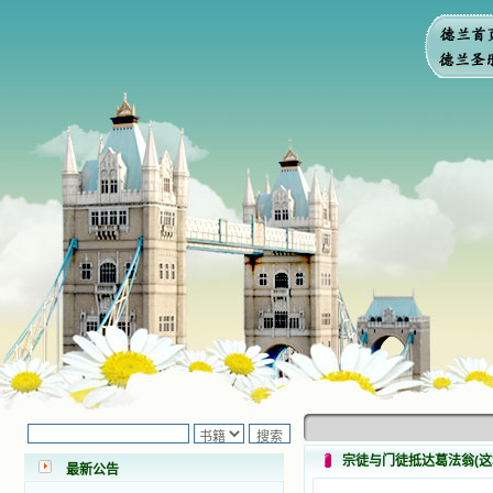
小德兰爱心书屋最新公告 有一天，我
做了一个奇怪的梦，至今让我难忘。
梦中，我看到一本打开的用石头做的
书，我用舌头去舔它，觉得有一种甜
味，我就更用力去舔，最后从这本书
里流出活水来了。从那以后，一种想
要了解、学习的迫切渴求在我心里扩
宗徒与门徒抵达葛法翁(这
最新公告
展开来，我燃起的强烈的愿望要在真