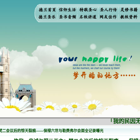
「我的民因无知
梵二会议后的惊天裂痕——保禄六世与勒费弗尔会面全记录曝光