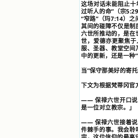
这场对话未能阻止十
使我更亲近主，帮助我更深的认识
主，爱主。这些曾经生活在人间的圣
过听人的命
”
（宗
5:2
人圣女，内心隐藏着来自天上光照的
“
窄路
”
（玛
7:14
）之
各种宝藏，听他们对悦主的甜蜜喁
其间的碰障不仅是制
语，我也陶醉了。主藉着这些书籍慢
慢地培养我的心灵，当我看到这些圣
六世所推动的，是在
德芬芳的圣人再看看满身污秽的我，
世，爱德亦更聚焦于
我失望过，沮丧过，哭泣过，和主呕
服、圣器、教堂空间
气过，甚至埋怨天主不用祂的全能让
我立刻成圣。但是主让我明白，灵命
中的更新，还是一种
“
的成长需要时间，成长是渐进的，农
民等待稻谷的长成需要整个季节，才
当
“
保守那美好的寄托
能品尝丰收的喜悦，我也要有谦卑受
教的态度才能接受主的话语，要让这
些圣言成为血肉（果实），是需要时
下文为根据梵蒂冈官
间的。 从网上我读到许多有益心
灵的书。当我首次读到盖恩夫人的传
记时，清泪沾腮，她的经历强烈地震
——
保禄六世开口说
撼着我的心，我接受到了一个很大的
是一位对立教宗。」
恩宠，使我认识了十字架是生命的真
正之路。读圣女小德兰的传记时，我
又有别一种感受，我看到了一个与我
——
保禄六世接着说
眼所见的完全不同的世界，那里没有
件棘手的事。我会聆
争吵，没有仇恨，没有岐视，那是主
宗，这位信仰的最高
自己在人的心里建造的爱的天堂。还