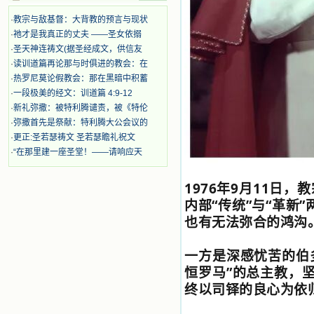
时，我为他们的在天之灵祈祷，我哭
着，为自已的同胞带给他们的苦难而
·
教宗与敌基督：大背教的预言与现状
哀号。我一遍遍地重读那一行行被我
·
祂才是我真正的丈夫 ——圣女依搦
的斑斑泪痕弄得模糊不清的字句，那
·
圣天神连祷文(据圣经成文，供信友
些被主的爱火所燃烧而离开家乡来到
·
读训道篇再论那与时俱进的教会：在
中国的传教士，我多么爱你们啊！我
·
热罗尼莫论假教会：那在黑暗中积蓄
心中流淌着多少感激的泪水。 他
·
一段极美的经文：训道篇 4:9-12
们受苦却觉得喜乐，因为他们爱主，
他们感到能为主受一点苦是多么喜乐
·
新礼弥撒：被特利腾谴责，被《特伦
的事。他们受苦时仍在唱着感谢的
·
弥撒首先是祭献：特利腾大公会议的
歌，因他们无法不称颂主，因主使他
·
更正:圣若瑟祷文 圣若瑟瞻礼祝文
们的心灵洋溢了快乐；他们激发了我
·
“在那里建一座圣堂！——请响应天
内心神圣的热情，在我的心灵深处燃
烧起一股无法扑灭的火焰，他们那强
有力的言行激励我向前。 我一面
1976
年
9
月
11
日，教
读，一面想过着他们这样圣善的生
内部
“
传统
”
与
“
革新
”
活，也立志不在这虚幻的尘世中寻求
也有无法弥合的鸿沟
安慰。我一读就是几个钟头，累了就
望着书上的圣像沉思默想。啊，当我
想到我有一天还要见到他们，亲耳聆
一方是深感忧苦的伯
听他们的教诲，伴随在他们的身边，
恒罗马
”
的总主教，
和他们一起赞颂吾主，想到那使我欣
喜欢乐的甜蜜的相会，这世界对于我
终以司铎的良心为依
一点吸引力都没有了。 从这些书
籍里，我认识了许多爱主的人，他们