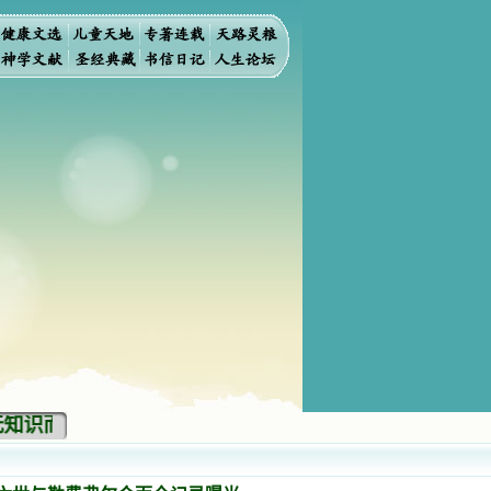
识而灭亡。你弃掉知识，我也必弃掉你，使你不再给我作