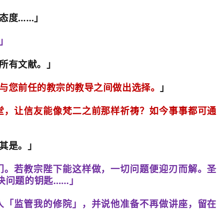
态度
……
」
」
所有文献。」
与您前任的教宗的教导之间做出选择。
」
堂，让信友能像梵二之前那样祈祷？如今事事都可通
其是。」
们。若教宗陛下能这样做，一切问题便迎刃而解。圣
决问题的钥匙
……
」
人「监管我的修院」，并说他准备不再做讲座，留在