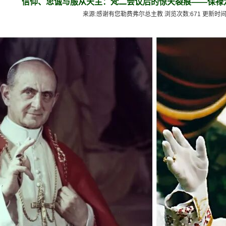
信仰、忠诚与服从天主：梵二会议后的惊天裂痕——保禄
来源:感谢有您勒费弗尔总主教 浏览次数:671 更新时间:2026