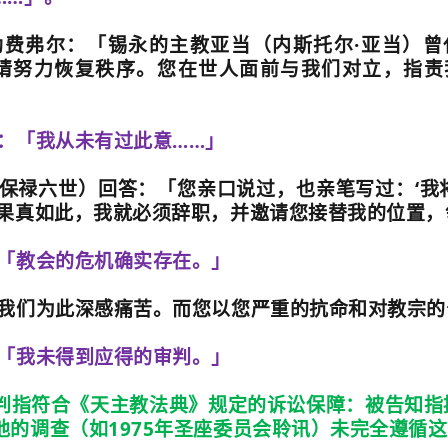
勒费弗尔：「锡永的主教亚当（内斯托尔
·
亚当）曾
请努力恢复秩序。您在世人面前与我们对立，指责
：「我从未有过此意
……
」
保禄六世）回答：「您亲口说过，也亲笔写过：
‘
我
果真如此，我就必须辞职，并邀请您接替我的位置，
「教会的危机确实存在。」
我们为此深感痛苦。而您以您严重的抗命和对教宗的
「我未得到应得的审判。」
判指符合《天主教法典》规定的诉讼保障：被告知指
他的调查（如
1975
年圣座委员会聆讯）未完全遵循这