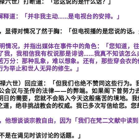
禄六世）打断道：「您这说的是什么话？」
解释道：「并非我主动
……
是电视台的安排。」
，显得对情况了然于胸：「但电视播的是您说的话。
明情况，并指出媒体在事件中的角色：
「您知道，
了我，我相信我有权说那是诽谤
……
我真不知该怎么
苦万分：那种乱象，难以想象。还有，那些穿会衣的
行为举止和世人无异的修生。」
禄六世）回应道：「但我们也绝不赞同这些行为。
公会议与圣传的法律
——
的弊端。如果阁下曾努力
明日的需要，您就不会陷入今天这般痛苦的境地。我
之道，绝非挑战教会的权威。我已多次写信给您。您
，他想谈谈宗教自由，因为「我们在梵二文献中读到
不是在谒见时该讨论的话题。」