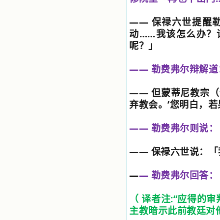
的世界里去。啊，若不是主的引领，
我可能到死还不认识他们呢！ 我
——
保禄六世提醒
的心灵从主给我的这些圣人的言行中
动
……
我该怎么办？
选取了最美的色彩；当他们的一生在
呢？」
我面前展开时，我是多么的惊奇、兴
奋啊！当我读到他们为主而受人逼
迫、凌辱，为将福音广传而被人追杀
——
勒费弗尔辩解道
时，我为他们的在天之灵祈祷，我哭
着，为自已的同胞带给他们的苦难而
哀号。我一遍遍地重读那一行行被我
——
但蒙蒂尼教宗（
的斑斑泪痕弄得模糊不清的字句，那
弃教会。
’
您明白，若
些被主的爱火所燃烧而离开家乡来到
中国的传教士，我多么爱你们啊！我
心中流淌着多少感激的泪水。 他
——
勒费弗尔则说：
们受苦却觉得喜乐，因为他们爱主，
他们感到能为主受一点苦是多么喜乐
——
保禄六世说：「
的事。他们受苦时仍在唱着感谢的
歌，因他们无法不称颂主，因主使他
们的心灵洋溢了快乐；他们激发了我
—
—
勒费弗尔回答：
内心神圣的热情，在我的心灵深处燃
烧起一股无法扑灭的火焰，他们那强
有力的言行激励我向前。 我一面
（ 译者注
:“
应得的审
读，一面想过着他们这样圣善的生
主教暗示此前教廷对
活，也立志不在这虚幻的尘世中寻求