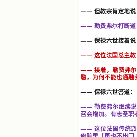
小德兰爱心书屋最新公告 有一天，我
——
但教宗肯定地说
做了一个奇怪的梦，至今让我难忘。
梦中，我看到一本打开的用石头做的
书，我用舌头去舔它，觉得有一种甜
——
勒费弗尔打断道
味，我就更用力去舔，最后从这本书
里流出活水来了。从那以后，一种想
要了解、学习的迫切渴求在我心里扩
——
保禄六世接着说
展开来，我燃起的强烈的愿望要在真
道上长进。 我爱上了灵修书籍，
——
这位法国总主教
我感觉好像是主亲自为我挑选那些有
益精神修养的读物，主不喜悦我看那
些世面流行的书籍，因为只要我一看
——
接着，勒费弗尔
到那些他不喜欢我看的书，我就有一
融，为何不能也通融
种厌恶的感觉。主保守我，那样细心
地防护着我，从那以后我从未读过一
本不良的书籍。 善良的书使人向
——
保禄六世答道：
善，这些圣人的作品，渐渐地印在了
我的脑子里。读这些圣书时，我思潮
汹涌起伏，欣喜不能自已。书中谈到
——
勒费弗尔继续说
这些圣人们如何在与主的交往中得到
召会增加。有志圣职
灵命的更新，德行的馨香如何上达天
庭。啊，在这世上曾住过那么多热心
的圣人，为了传播福音，他们告别亲
——
这位法国传统派
人，舍下了他们手中的一切，轻快地
修院里「再也不出门
踏上了异国他乡，到没有人知道真神