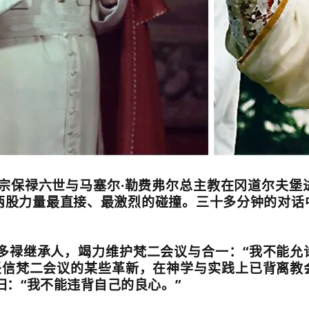
宗保禄六世与马塞尔
·
勒费弗尔总主教在冈道尔夫堡
两股力量最直接、最激烈的碰撞。三十多分钟的对话
。
多禄继承人，竭力维护梵二会议与合一：
“
我不能允
坚信梵二会议的某些革新，在神学与实践上已背离教
归：
“
我不能违背自己的良心。
”