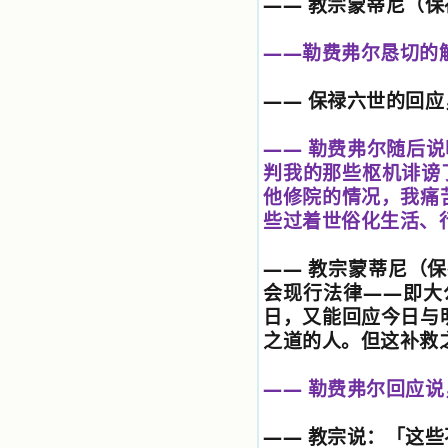
——
教宗蒙蒂尼（保
润我心田的美酒。 这些书使我专
注于天上的事理，我的很多不良嗜好
——
勒费弗尔恳切的
因此不知不觉地放弃了。我的信德一
天一天长大，我知道我的一言一行都
有天使记录；我也深信人有灵魂，信
——
保禄六世的回应
主的人有一个美好的家；也相信圣人
们都在天上为我祈祷，我并不是孤军
奋战；我是生活在一个由天上地下千
——
勒费弗尔随后说
千万万奉耶稣的名而组成的家庭里，
判我的那些枢机诽谤
我庆幸自己因了主的恩宠能生活在这
他修院的情况，我痛
个大家庭慈爱的怀抱里；我也渴望所
有的人都能进入光明天家，和圣人们
些过着世俗化生活、
一起赞美天主于无穷世！ 小德兰
爱心书屋启源于一个美好的梦。小德
——
教宗蒙蒂尼（保
兰希望所有圣书的作者和译者都能向
主敞开心门，为圣书广传而不记个人
会现行法律
——
即大
的私利；愿天主赐福小德兰；赐福所
日，又能回应今日与
有传扬主名的网站；赐福所有来看圣
之道的人。但这补救
书的人；也求主扩张人的心界，使小
德兰能将更多更好的书藉，献给喜欢
读圣书的人！从2014年12月18日开始
——
勒费弗尔回应说
我们使用新域名(xiaodelan.love），
原域名被他人办理开通,请您更改您网
站或博客上的链接，谢谢。 【请关注
——
教宗说：「这些
微信公众号：小德兰书屋】