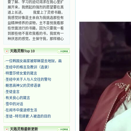
展开来，我燃起的强烈的愿望要在真
道上长进。 我爱上了灵修书籍，
我感觉好像是主亲自为我挑选那些有
益精神修养的读物，主不喜悦我看那
些世面流行的书籍，因为只要我一看
到那些他不喜欢我看的书，我就有一
种厌恶的感觉。主保守我，那样细心
地防护着我，从那以后我从未读过一
本不良的书籍。 善良的书使人向
善，这些圣人的作品，渐渐地印在了
天路灵粮Top 10
我的脑子里。读这些圣书时，我思潮
汹涌起伏，欣喜不能自已。书中谈到
·
一位韩国女画家被耶稣提去地狱，画
这些圣人们如何在与主的交往中得到
·
圣经中的格言及教训（选录）
灵命的更新，德行的馨香如何上达天
·
特蕾莎修女爱的箴言
庭。啊，在这世上曾住过那么多热心
·
圣经中关于人与人交往的警句
的圣人，为了传播福音，他们告别亲
·
鲍思高神父的灵修语录
人，舍下了他们手中的一切，轻快地
踏上了异国他乡，到没有人知道真神
·
圣徒金言
的世界里去。啊，若不是主的引领，
·
有关良心的箴言
我可能到死还不认识他们呢！ 我
·
雪中的对话
的心灵从主给我的这些圣人的言行中
·
在闹市中度退修生活
选取了最美的色彩；当他们的一生在
·
圣徒--特司谛更:人被造的目的
我面前展开时，我是多么的惊奇、兴
奋啊！当我读到他们为主而受人逼
迫、凌辱，为将福音广传而被人追杀
天路灵粮最新更新