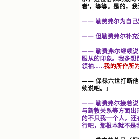
有圣女大德兰的自传，在这位圣女的
者
’
，等等。是的，我
感召下，我初领了圣体，从圣体中获
得无量恩宠。这些书引我向往那超性
——
勒费弗尔为自己
的境界，向往那浑然忘我的境界，从
此无益的书一概不看了。我一遍遍地
重温这些我喜欢的书籍，一遍又一遍
——
但勒费弗尔补充
地回味书中那些难忘的情景，我和他
们谈心，告诉他们我愿意效法他们，
心里多么渴望能像他们那样爱主。
——
勒费弗尔继续说
我因此而认识了许许多多圣人，
服从的印象。我多想
这些圣人中有许多也曾是罪人，使我
领袖
……
我的所作所
也能向他们敞开心门。我一会儿求这
个圣人为我转祷，一会儿求那个圣人
为我祈求圣宠，这些圣人使我的生活
——
保禄六世打断他
变得丰富多彩。我想，既然他们真心
续说吧。」
爱天主，那么他们也会真心爱我。现
在他们和天主如此接近，当世人向他
们祈求时，他们也会想方设法将我的
——
勒费弗尔接着说
祈祷告诉天主的。就这样，他们和我
与新教关系等方面出
共享生活的体验，不断地把上天仁爱
的芬芳散播给我，他们的友谊使我的
的不只我一个人，还
欢乐加倍，痛苦减半；他们已走过死
行吧，那根本就不是
阴的幽谷，从他们身上我学习到了明
辨、通达、智慧、勇敢、诚实、快
乐、圣洁等等美德。他们的言行是滋