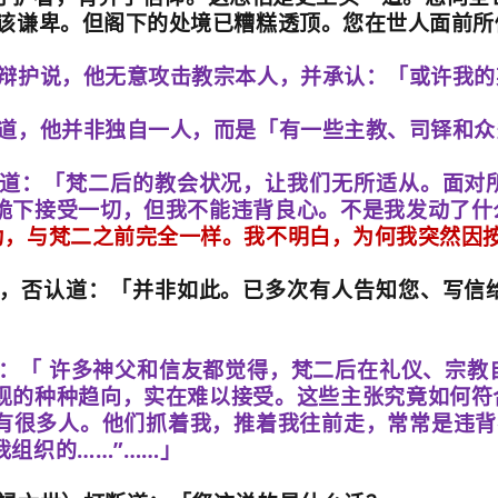
该谦卑。但阁下的处境已糟糕透顶。您在世人面前所
辩护说，他无意攻击教宗本人，并承认：「或许我的
道，他并非独自一人，而是「有一些主教、司铎和众
道：「梵二后的教会状况，让我们无所适从。面对
跪下接受一切，但我不能违背良心。不是我发动了什
为，与梵二之前完全一样。我不明白，为何我突然因
，否认道：「并非如此。已多次有人告知您、写信
：「 许多神父和信友都觉得，梵二后在礼仪、宗教
现的种种趋向，实在难以接受。这些主张究竟如何符
有很多人。他们抓着我，推着我往前走，常常是违背
我组织的
……”……
」