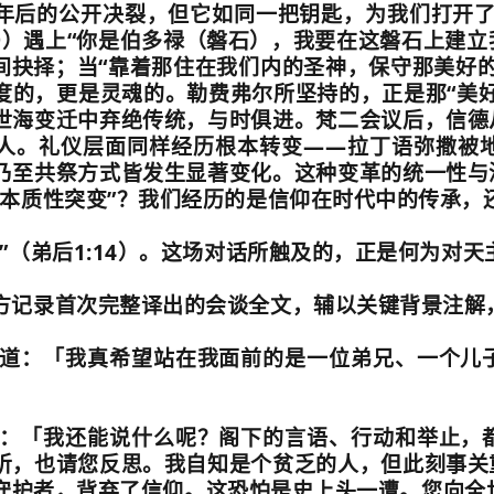
年后的公开决裂，但它如同一把钥匙，为我们打开
9
）遇上
“
你是伯多禄（磐石），我要在这磐石上建立
间抉择；
当
“
靠着那住在我们内的圣神，保守那美好
度的，更是灵魂的。勒费弗尔所坚持的，正是那
“
美
世海变迁
中弃绝传统，与时俱进。梵二会议后，信德
人。礼仪层面同样经历根本转变
——
拉丁语弥撒被
乃至共祭方式皆发生显著变化。这种变革的统一性与
本质性突变
”
？我们经历的是信仰在时代中的传承，
”
（弟后
1:14
）。
这场对话所触及的，正是何为对天
方记录首次完整译出的会谈全文，辅以关键背景注解
道：「我真希望站在我面前的是一位弟兄、一个儿
：「我还能说什么呢？阁下的言语、行动和举止，
听，也请您反思。我自知是个贫乏的人，但此刻事关
守护者，背弃了信仰。这恐怕是史上头一遭。您向全