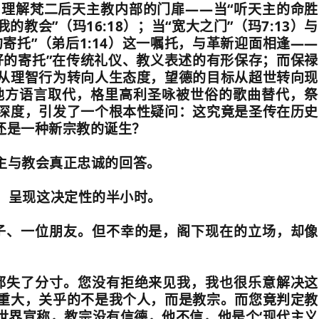
了理解梵二后天主教内部的门扉
——
当
“
听天主的命胜
我的教会
”
（玛
16:18
）；当
“
宽大之门
”
（玛
7:13
）与
的寄托
”
（弟后
1:14
）这一嘱托，与革新迎面相逢
——
好的寄托
”
在传统礼仪、教义表述的有形保存；
而保禄
从理智行为转向人生态度，望德的目标从超世转向现
地方语言取代，格里高利圣咏被世俗的歌曲替代，祭
深度，引发了一个根本性疑问：这究竟是圣传在历史
还是一种新宗教的诞生？
主与教会真正忠诚的回答。
，呈现这决定性的半小时。
子、一位朋友。但不幸的是，阁下现在的立场，却像
都失了分寸。您没有拒绝来见我，我也很乐意解决这
重大，关乎的不是我个人，而是教宗。而您竟判定教
世界宣称，教宗没有信德，他不信，他是个
‘
现代主义