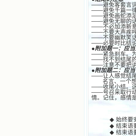
——避免客套言词
——避免千篇一
——避免画蛇添
——避免无聊的
——不必加添新
——不要大声疾
——不要幽默笑
——必要时比结
●附加题一：应
——紧急刹车。
——找不到结尾
——注意不要把
●附加题二：应当
——让人感觉结
名言、一个
——收尾小结。
——号召采取行
情。记住，感情
◆
始终要
◆
结束语
◆
结束语