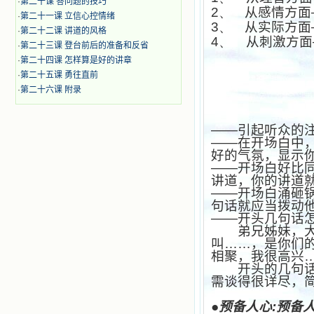
·
第二十课 答问题的技巧
2、
从感情方面
·
第二十一课 立信心控情绪
3、
从实际方面
·
第二十二课 讲道的风格
4、
从刺激方面
·
第二十三课 登台前后的准备和反省
·
第二十四课 怎样算是好的讲章
·
第二十五课 勇往直前
·
第二十六课 附录
——引起听众的
——在开场白中
好的气氛，显示
——开场白好比
讲道，你的讲道
——开场白涌砸
句话就应当拨动
——开头几句话
弟兄姊妹，
叫……，是你们
相聚，我很高兴
开头的几句
需谈得很详尽，
●预备人心
:
预备