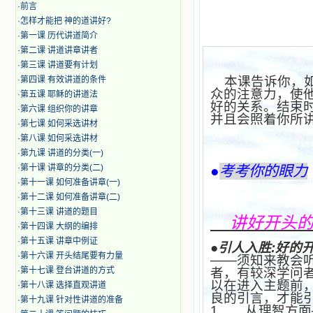
·
前言
·
怎样才能把 神的道讲好?
·
第一课 历代讲道简介
·
第二课 讲道讲章讲者
·
第三课 讲道要有计划
本课告诉你，如
·
第四课 有效讲道的条件
众的注意力，使
·
第五课 耶稣的讲道法
好的关系。结束
·
第六课 组织你的讲章
并且会照着你所
·
第七课 如何采选讲材
·
第八课 如何采选讲材
·
第九课 讲道的分类(一)
·
第十课 讲章的分类(二)
●
考考你的眼力
·
第十一课 如何准备讲章(一)
·
第十二课 如何准备讲章(二)
·
第十三课 讲道的题目
讲好开头
·
第十四课 大纲的编排
·
第十五课 讲章中例证
●引人入胜
:
好的
·
第十六课 开头结尾要有力量
——须知来教会
·
第十七课 登台讲道的方式
者，有较深学问
以在进入主题前
·
第十八课 选择直观讲道
良的引言，才能
·
第十九课 针对性讲道的准备
1、
从理智方面