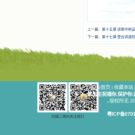
上一篇：
第十五课 讲章中例
下一篇：
第十七课 登台讲道
设为首页
|
收藏本站
愿天主祝福你,保护你
版权所无 2006
粤ICP备070
扫描二维码关注我们