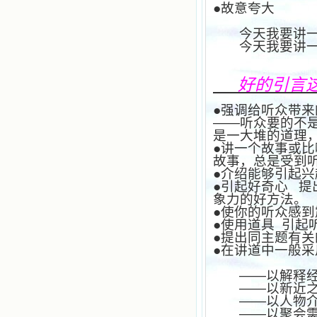
●故意夸大
今天我要讲
今天我要讲
好的引言
●强调给听众带来
——听众要的不
是一大堆的道理
●讲一个故事或比
故事，总是受到
●介绍能够引起兴
●引起好奇心
提
象力的好方法。
●使你的听众感到
●使用道具
引起
●提出同主题有关
●在讲道中一般
——以解释
——以新近
——以人物
——以聚会