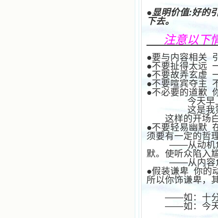
●显明价值
:
好的
下去。
注意以下
●要与内容相关
●不要扯得太远
●不要故弄玄虚
●不要喧宾夺主
●不必要的道歉
今天早
这是我
这样的开场
●不要轻易幽默
须要有一定的哲
——从动机
默。使听众陷入
——从内容
●假装谦卑
你的
所以你饰谦卑，
——如：十
——如：今