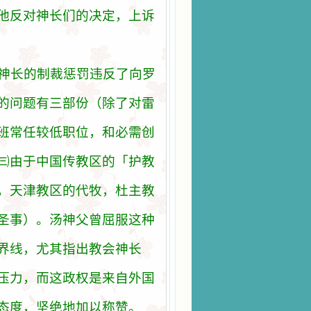
他反
对
神
长们
的
决
定，上
诉
神
长
的制裁
惩罚违
反了向
罗
的
问题
有三部
份
（除了
对
雷
班常任
较
低
职
位，和必需
创
㈢
由于中
国传教区
的「
护教
，天津
教区
的代牧，杜主
教
圣
事）。
汤
神父曾屈服
这种
界
线
，尤其指出
教会
神
长
压
力，而
这
政
权
是
来
自外
国
态
度，
坚绝
地加以
称赞
。