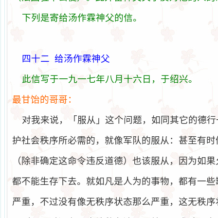
下列是寄
给汤
作霖神父的信。
四十二
给汤
作霖神父
此信
写
于一九一七年八月十六日，于
绍兴
。
最甘
饴
的哥哥：
对我来说，「服从」这个问题，如同其它的德行
护社会秩序所必需的，就像军队的服从：甚至有时
（除非确定这命令违反道德）也该服从，因为如果
都不能生存下去。就如凡是人为的事物，都有一些
严重，不过没有像无秩序状态那么严重，这无秩序