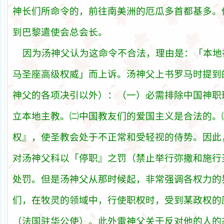
神
长们
所命令的，前往南美洲的厄瓜多首都基多。
到巴黎遣使
会总会长
。
因
为汤
神父
认为这
命令不合法，理由是：「本地
马圣
座高
级权
威」而上
诉
。
汤
神父上
书罗马时
提到
神父的各
项决
引以外）：（一）必需排除中
国
神
职
立本地主
教
。
㈡
中
国教
友
们
的
爱国
主
义
是合法的。
权
』，使
圣教会处
于不正常和受
轻视
的侍
势
。因此
对汤
神父科以「停
职
』之
罚
（禁止
举
行弥撒和施行
处罚
。但是
汤
神父
从
那
时
候起，非常强
调
各
权
力的
们
，在牧
灵
的
领
域中，行使
职权时
，受到某政
权
的
（法
国驻华
公使）。此外雷神父
关
于反
对
他的人的