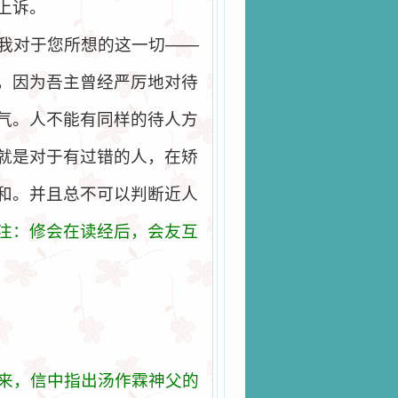
上诉。
我对于您所想的这一切
——
，因为吾主曾经严厉地对待
气。人不能有同样的待人方
就是对于有过错的人，在矫
和。并且总不可以判断近人
注：修
会
在
读经
后，
会
友互
来
，信中指出
汤
作霖神父的