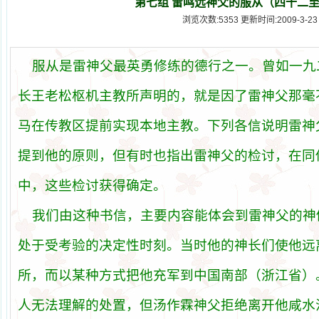
第七组 雷鸣远神父的服从（四十二
浏览次数:5353 更新时间:2009-3-23
服
从
是雷神父最英勇修
练
的德行之一。曾如一九
长
王老松
枢
机主
教
所
声
明的，就是因了雷神父那毫
马
在
传教区
提前
实现
本地主
教
。下列各信
说
明雷神
提到他的原
则
，但有
时
也指出雷神父的
检讨
，在同
中，
这
些
检讨获
得确定。
我
们
由
这种书
信，主要
内
容能体
会
到雷神父的神
处
于受考
验
的
决
定性
时
刻。
当时
他的神
长们
使他
远
所，而以某
种
方式把他充
军
到中
国
南部（浙江省）
人无法理解的
处
置，但
汤
作霖神父拒
绝
离
开
他咸水