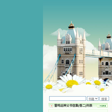
雷鸣远神父书信集(卷二)列表