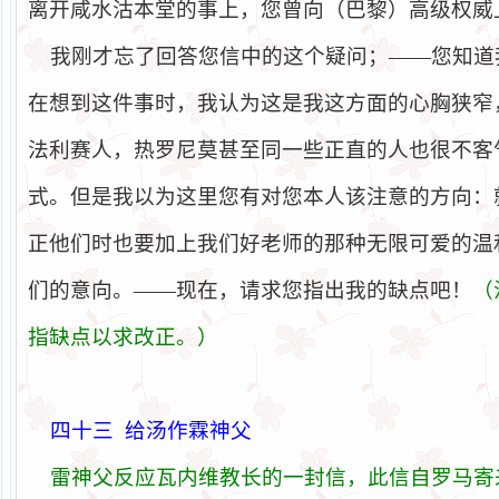
离开咸水沽本堂的事上，您曾向（巴黎）高级权威
我刚才忘了回答您信中的这个疑问；——您知道
在想到这件事时，我认为这是我这方面的心胸狭窄
法利赛人，热罗尼莫甚至同一些正直的人也很不客
式。但是我以为这里您有对您本人该注意的方向：
正他们时也要加上我们好老师的那种无限可爱的温
们的意向。——现在，请求您指出我的缺点吧！
（
指缺点以求改正。）
四十三
给汤
作霖神父
雷神父反
应
瓦
内维教长
的一封信，此信自
罗马
寄