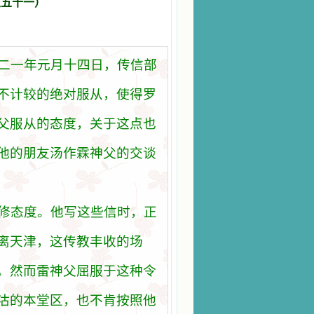
至五十一）
二一年元月十四日，
传
信部
不
计较
的
绝对
服
从
，使得
罗
父服
从
的
态
度，
关
于
这
点也
他的朋友
汤
作霖神父的交
谈
修
态
度。他
写这
些信
时
，正
离天津，
这传教
丰收的
场
。然而雷神父屈服于
这种
令
沽的本堂
区
，也不肯按照他