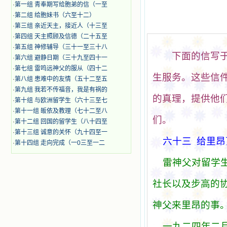
·
第一组 青奉期写给胞弟的信（一至
·
第二组 给胞妹书（六至十二）
·
第三组 亲近天主，接近人（十三至
·
第四组 天主照顾及信德（二十五至
·
第五组 神修辅导（三十一至三十八
下面的信
写
·
第六组 避静日期（三十九至四十一
·
第七组 雷鸣远神父的服从（四十二
生服
务
。
这
些信
·
第八组 患难中的友情（五十二至五
·
第九组 我若不传福音，我是有祸的
的
真
理，提供他
·
第十组 与欧洲留学生（六十三至七
·
第十一组 皈依及教理（七十二至八
们
。
·
第十二组 回国的留学生（八十四至
·
第十三组 诚意的关怀（九十四至一
六十三
给
里
昂
·
第十四组 走向完成（一0三至一二
雷神父
对
留
学
社
长
以及步高的
神父
来
里
昂
的事
一九二四年二