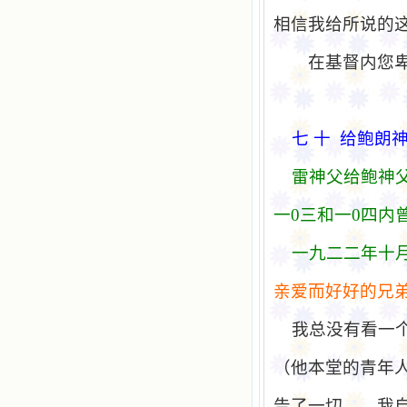
相信我给所说的
在基督内您
七
十
给鲍
朗
雷神父
给鲍
神
一
0
三和一
0
四
内
一九二二年十
亲爱
而好好的兄
我总没有看一
（他本堂的青年
告了一切——我