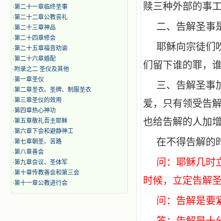
赎三种外部的事
·
第二十一章临终圣事
·
第二十二章公教丧礼
二、告解圣事
·
第二十三章神品
·
第二十四章修会
耶稣向宗徒们
·
第二十五章福音劝谕
·
第二十六章婚配
们留下谁的罪，谁
·
附录之二 圣仪及其他
·
第一章圣仪
三、告解圣事
·
第二章圣衣、圣牌、制服圣衣
·
第三章圣仪的效用
爱，只有领受告
·
第四章热心神功
也给告解的人加
·
第五章敬礼吾主耶稣
·
第六章下会和避静神工
在不得告解的
·
第七章朝圣、苦路
·
第八章善会
问：耶稣几时
·
第九章会议、圣体军
·
第十章传教善会和第三会
时候，立定告解
·
第十一章公教进行会
问：告解是要