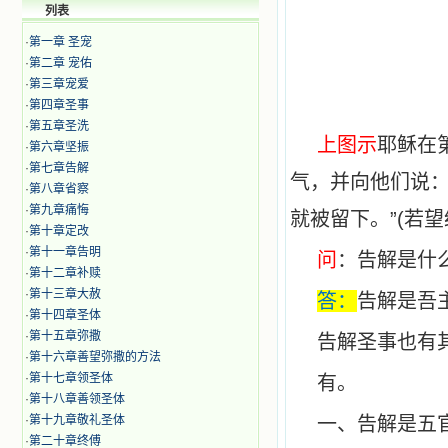
列表
·
第一章 圣宠
·
第二章 宠佑
·
第三章宠爱
·
第四章圣事
·
第五章圣洗
上图示
耶稣在
·
第六章坚振
·
第七章告解
气，并向他们说：
·
第八章省察
·
第九章痛悔
就被留下。”(若
·
第十章定改
·
第十一章告明
问
：告解是什
·
第十二章补赎
·
第十三章大赦
答：
告解是吾
·
第十四章圣体
·
第十五章弥撒
告解圣事也有
·
第十六章善望弥撒的方法
·
第十七章领圣体
有。
·
第十八章善领圣体
·
第十九章敬礼圣体
一、告解是五
·
第二十章终傅