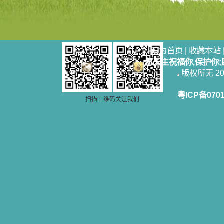
设为首页
|
收藏本站
愿天主祝福你,保护你
版权所无 2006
粤ICP备070
扫描二维码关注我们