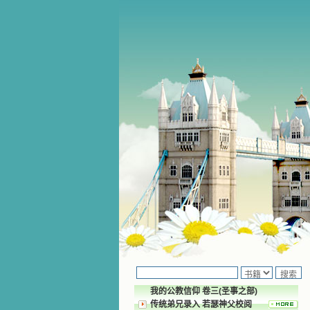
我的公教信仰 卷三(圣事之部)
传统弟兄录入 若瑟神父校阅