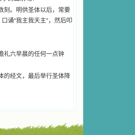
数刻。明供圣体以后，常要
口诵“我主我天主”，然后叩
瞻礼六早晨的任何一点钟
体的经文，最后举行圣体降