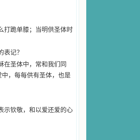
么打跪单膝；当明供圣体时
的表记？
稣在圣体中，常和我们同
堂中，每每供有圣体，也是
表示钦敬，和以爱还爱的心