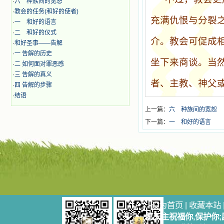
·
六 种族间的宽恕
·
教会的任务(和好的使者)
充满仇恨与分裂
·
一 和好的语言
·
二 和好的仪式
介。教会可促成
·
和好圣事——告解
·
一 告解的历史
坐下来商谈。当
·
二 如何面对罪恶感
·
三 告解的真义
者、主教、神父
·
四 告解的步骤
·
结语
上一篇：
六 种族间的宽恕
下一篇：
一 和好的语言
设为首页
|
收藏本站
愿天主祝福你,保护你