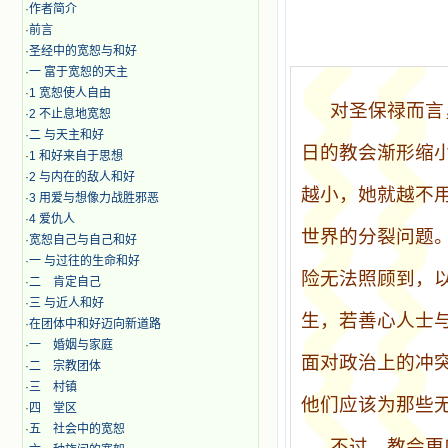
·
作者简介
·
前言
·
圣经中的宽恕与和好
·
一 富于宽恕的天主
·
1 宽恕使人自由
对圣保禄而言
·
2 不止息地宽恕
·
二 与天主和好
日的教会渐形缩
·
1 和好来自于思想
·
2 与内在的敌人和好
越小，她就越不
·
3 用爱与想像力战胜邪恶
·
4 爱仇人
世界的分裂问题
·
宽恕自己与自己和好
·
一 与过往的生命和好
险无法照顾到，
·
二 肯定自己
·
三 与近人和好
生，若善心人士
·
在团体中和好迈向新道路
·
一 婚姻与家庭
面对政治上的冲
·
二 宗教团体
·
三 村镇
他们应该为那些
·
四 堂区
·
五 社会中的宽恕
不过，教会更