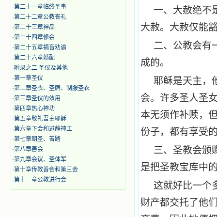
·
第二十一章临终圣事
一、大赦绝不
·
第二十二章公教丧礼
大赦。大赦仅能
·
第二十三章神品
·
第二十四章修会
二、公教会有
·
第二十五章福音劝谕
·
第二十六章婚配
成的。
·
附录之二 圣仪及其他
·
第一章圣仪
耶稣是天主，
·
第二章圣衣、圣牌、制服圣衣
会。许多圣人圣
·
第三章圣仪的效用
·
第四章热心神功
本无须作补赎，
·
第五章敬礼吾主耶稣
·
第六章下会和避静神工
份子，都有享受
·
第七章朝圣、苦路
三、圣教会颁
·
第八章善会
·
第九章会议、圣体军
是把圣教宝库中
·
第十章传教善会和第三会
·
第十一章公教进行会
这就好比一个
财产都交托了他