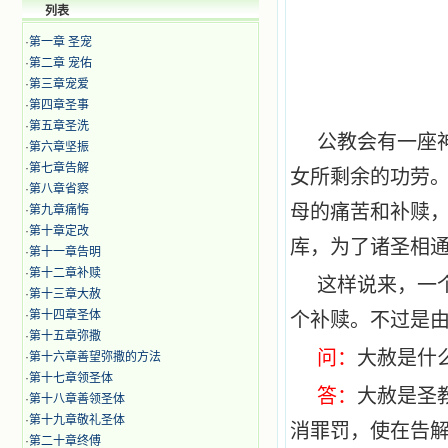
列表
·
第一章 圣宠
·
第二章 宠佑
·
第三章宠爱
·
第四章圣事
·
第五章圣洗
公教会有一座
·
第六章坚振
·
第七章告解
女所剩余的功劳
·
第八章省察
母的痛苦和补赎
·
第九章痛悔
·
第十章定改
库，为了诸圣相
·
第十一章告明
·
第十二章补赎
这样说来，一
·
第十三章大赦
·
第十四章圣体
个补赎。不过是
·
第十五章弥撒
问：
大赦是什
·
第十六章善望弥撒的方法
·
第十七章领圣体
答：
大赦是圣
·
第十八章善领圣体
·
第十九章敬礼圣体
消罪罚，使在告
·
第二十章终傅