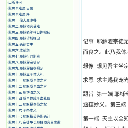
·
出版许可
·
默思圣难录 目录
·
默思圣难录 序
·
默思一 伯大尼晚餐
·
默思二 耶稣预言受难
·
默思三 耶稣骑驴往日路撒稜
·
默思四 耶稣望城挥淚
记事 耶稣濯宗徒
·
默思五 恶徒卖主
·
默思六 续前题
而食之。此乃我体
·
默思七 耶稣行巴斯寡
·
默思八 耶稣濯宗徒足
想像 想见吾主坐
·
默思九 耶稣濯伯多禄足
·
默思十 耶稣立圣体大礼
求恩 求主赐我宠
·
默思十一 耶稣成圣体之言
·
默思十二 耶稣成圣血之言
·
默思十三 用饼酒之义
题旨 第一端 耶
·
默思十四 成圣体成圣血礼仪
涵蕴妙义。第三端
·
默思十五 耶稣授奉祭之权
·
默思十六 圣祭本义
·
默思十七 耶稣指茹答斯恶计
第一端 天主以全
·
默思十八 宗徒争长耶稣预言其离散