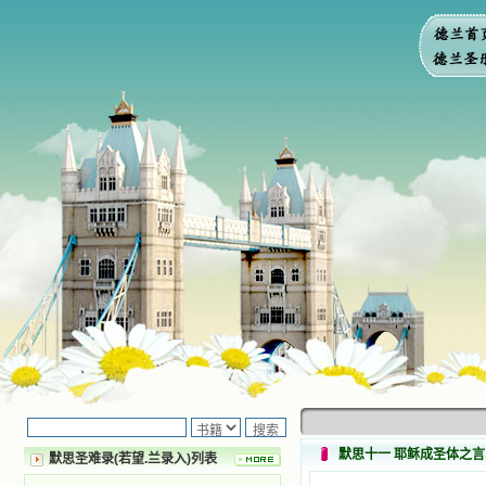
默思十一 耶稣成圣体之言
默思圣难录(若望.兰录入)列表