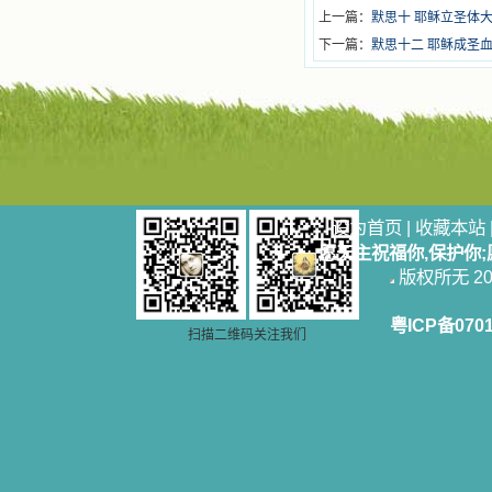
上一篇：
默思十 耶稣立圣体
下一篇：
默思十二 耶稣成圣
设为首页
|
收藏本站
愿天主祝福你,保护你
版权所无 2006
粤ICP备070
扫描二维码关注我们