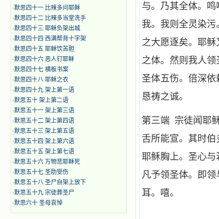
与。乃其全体。鸣
·
默思四十一 比辣多问耶稣
·
默思四十二 比辣多当堂洗手
我。我则全灵染污
·
默思四十三 耶稣负架出城
·
默思四十四 西满帮背十字架
之大愿逐矣。耶稣
·
默思四十五 耶稣饮苦胆
之体。然则我人领
·
默思四十六 恶人钉耶稣
·
默思四十七 横板书案
圣体五伤。倍深依
·
默思四十八 耶稣之衣
·
默思四十九 架上第一语
恳祷之诚。
·
默思五十 架上第二语
·
默思五十一 架上第三语
第三端 宗徒闻耶
·
默思五十二 架上第四语
·
默思五十三 架上第五语
舌所能宣。其时伯
·
默思五十四 架上第六语
·
默思五十五 架上第七语
耶稣胸上。圣心与
·
默思五十六 万物悲耶稣死
·
默思五十七 圣肋受伤
凡予领圣体。即领
·
默思五十八 圣尸自架上放下
耳。嘻。
·
默思五十九 宗徒葬圣尸
·
默思六十 圣母哀悼