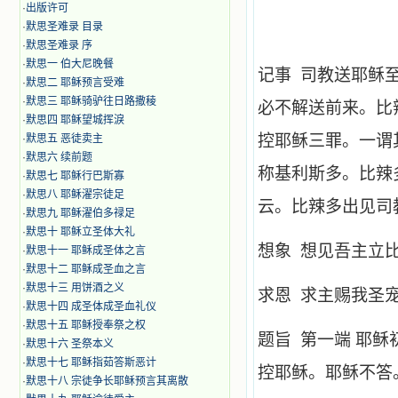
·
出版许可
·
默思圣难录 目录
·
默思圣难录 序
·
默思一 伯大尼晚餐
记事 司教送耶稣
·
默思二 耶稣预言受难
·
默思三 耶稣骑驴往日路撒稜
必不解送前来。比
·
默思四 耶稣望城挥淚
控耶稣三罪。一谓
·
默思五 恶徒卖主
·
默思六 续前题
称基利斯多。比辣
·
默思七 耶稣行巴斯寡
·
默思八 耶稣濯宗徒足
云。比辣多出见司
·
默思九 耶稣濯伯多禄足
·
默思十 耶稣立圣体大礼
想象 想见吾主立
·
默思十一 耶稣成圣体之言
·
默思十二 耶稣成圣血之言
·
默思十三 用饼酒之义
求恩 求主赐我圣
·
默思十四 成圣体成圣血礼仪
·
默思十五 耶稣授奉祭之权
题旨 第一端 耶
·
默思十六 圣祭本义
·
默思十七 耶稣指茹答斯恶计
控耶稣。耶稣不答
·
默思十八 宗徒争长耶稣预言其离散