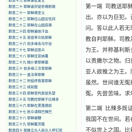
·
默思十九 耶稣谕徒爱主
第一端 司教送耶
·
默思二十 耶稣谕宗徒祈祷耐艰
·
默思二十一 耶稣祷圣父
出。亦以为巨犯。
·
默思二十二 耶稣往山园言忧闷
·
默思二十三 耶稣在山园哀祷
问。答以此人若无
·
默思二十四 耶稣遍体汗血
·
默思二十五 恶徒率众执耶稣
教自判耶稣。司教
·
默思二十六 伯多祿击马尔谷
为王。并称基利斯
·
默思二十七 耶稣迎恶众
·
默思二十八 耶稣往亚纳署
以责撒尔之物。归
·
默思二十九 贱仆掌耶稣面
·
默思三十 伯多祿三次背耶稣
亚人欲推之为王。
·
默思三十一 盖法审耶稣
·
默思三十二 刑役终夜害耶稣
虽然。世间谁无冤
·
默思三十三 续前题
冤。先尝苦味。求
·
默思三十四 耶稣受判恶徒失望
·
默思三十五 司教控耶稣于比辣多
·
默思三十六 耶稣在黑落德前
第二端 比辣多既
·
默思三十七 民众请释巴辣巴
·
默思三十八 耶稣被鞭
我国不在世间。若
·
默思三十九 耶稣戴茨箍
不似世上之国。比
·
默思四十 耶稣立众人前众人呼钉死