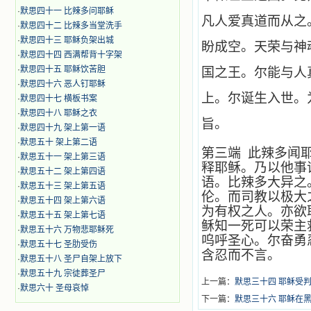
·
默思四十一 比辣多问耶稣
凡人爱真道而从之
·
默思四十二 比辣多当堂洗手
·
默思四十三 耶稣负架出城
盼成空。天荣与神
·
默思四十四 西满帮背十字架
·
默思四十五 耶稣饮苦胆
国之王。尔能与人
·
默思四十六 恶人钉耶稣
上。尔诞生入世。
·
默思四十七 横板书案
·
默思四十八 耶稣之衣
旨。
·
默思四十九 架上第一语
·
默思五十 架上第二语
第三端 此辣多闻
·
默思五十一 架上第三语
释耶稣。乃以他事
·
默思五十二 架上第四语
语。比辣多大异之
·
默思五十三 架上第五语
伦。而司教以极大
·
默思五十四 架上第六语
为有权之人。亦欲
·
默思五十五 架上第七语
稣知一死可以荣主
·
默思五十六 万物悲耶稣死
呜呼圣心。尔奋勇
·
默思五十七 圣肋受伤
含忍而不言。
·
默思五十八 圣尸自架上放下
·
默思五十九 宗徒葬圣尸
上一篇：
默思三十四 耶稣受
·
默思六十 圣母哀悼
下一篇：
默思三十六 耶稣在