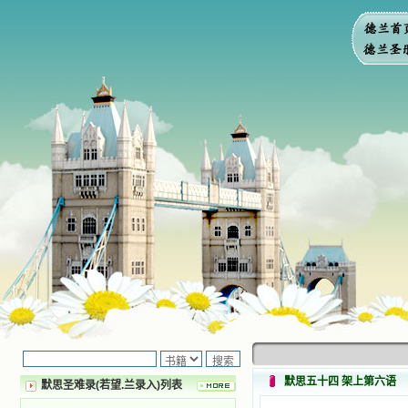
默思五十四 架上第六语
默思圣难录(若望.兰录入)列表