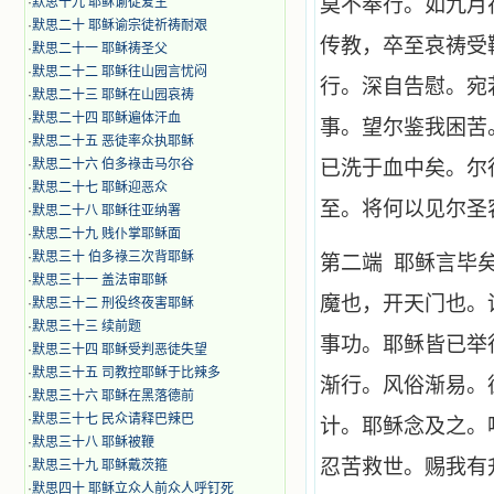
莫不奉行。如九月
·
默思十九 耶稣谕徒爱主
·
默思二十 耶稣谕宗徒祈祷耐艰
传教，卒至哀祷受
·
默思二十一 耶稣祷圣父
·
默思二十二 耶稣往山园言忧闷
行。深自告慰。宛
·
默思二十三 耶稣在山园哀祷
·
默思二十四 耶稣遍体汗血
事。望尔鉴我困苦
·
默思二十五 恶徒率众执耶稣
·
默思二十六 伯多祿击马尔谷
已洗于血中矣。尔
·
默思二十七 耶稣迎恶众
至。将何以见尔圣
·
默思二十八 耶稣往亚纳署
·
默思二十九 贱仆掌耶稣面
·
默思三十 伯多祿三次背耶稣
第二端 耶稣言毕
·
默思三十一 盖法审耶稣
魔也，开天门也。
·
默思三十二 刑役终夜害耶稣
·
默思三十三 续前题
事功。耶稣皆已举
·
默思三十四 耶稣受判恶徒失望
·
默思三十五 司教控耶稣于比辣多
渐行。风俗渐易。
·
默思三十六 耶稣在黑落德前
·
默思三十七 民众请释巴辣巴
计。耶稣念及之。
·
默思三十八 耶稣被鞭
忍苦救世。赐我有
·
默思三十九 耶稣戴茨箍
·
默思四十 耶稣立众人前众人呼钉死