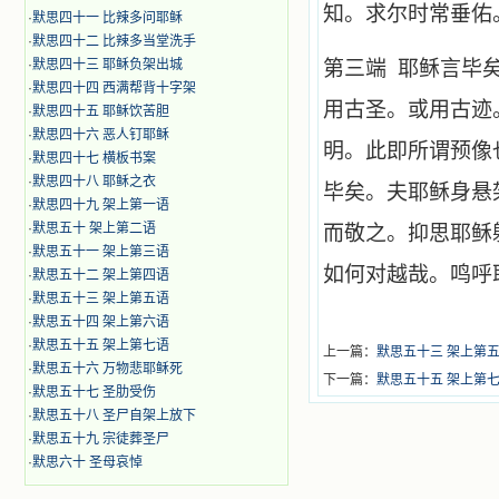
知。求尔时常垂佑
·
默思四十一 比辣多问耶稣
·
默思四十二 比辣多当堂洗手
·
默思四十三 耶稣负架出城
第三端 耶稣言毕
·
默思四十四 西满帮背十字架
用古圣。或用古迹
·
默思四十五 耶稣饮苦胆
·
默思四十六 恶人钉耶稣
明。此即所谓预像
·
默思四十七 横板书案
·
默思四十八 耶稣之衣
毕矣。夫耶稣身悬
·
默思四十九 架上第一语
·
默思五十 架上第二语
而敬之。抑思耶稣
·
默思五十一 架上第三语
如何对越哉。鸣呼
·
默思五十二 架上第四语
·
默思五十三 架上第五语
·
默思五十四 架上第六语
·
默思五十五 架上第七语
上一篇：
默思五十三 架上第
·
默思五十六 万物悲耶稣死
下一篇：
默思五十五 架上第
·
默思五十七 圣肋受伤
·
默思五十八 圣尸自架上放下
·
默思五十九 宗徒葬圣尸
·
默思六十 圣母哀悼