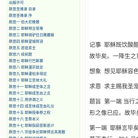
·
出版许可
·
默思圣难录 目录
·
默思圣难录 序
·
默思一 伯大尼晚餐
·
默思二 耶稣预言受难
·
默思三 耶稣骑驴往日路撒稜
·
默思四 耶稣望城挥淚
记事 耶稣既饮酸
·
默思五 恶徒卖主
·
默思六 续前题
故毕矣。一降生之
·
默思七 耶稣行巴斯寡
·
默思八 耶稣濯宗徒足
想象 想见耶稣容
·
默思九 耶稣濯伯多禄足
·
默思十 耶稣立圣体大礼
求恩 求主赐我圣
·
默思十一 耶稣成圣体之言
·
默思十二 耶稣成圣血之言
·
默思十三 用饼酒之义
题旨 第一端 当
·
默思十四 成圣体成圣血礼仪
形之像已应。故毕
·
默思十五 耶稣授奉祭之权
·
默思十六 圣祭本义
·
默思十七 耶稣指茹答斯恶计
第一端 耶稣言毕
·
默思十八 宗徒争长耶稣预言其离散