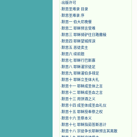
·
出版许可
·
默思圣难录 目录
·
默思圣难录 序
·
默思一 伯大尼晚餐
·
默思二 耶稣预言受难
·
默思三 耶稣骑驴往日路撒稜
·
默思四 耶稣望城挥淚
·
默思五 恶徒卖主
·
默思六 续前题
·
默思七 耶稣行巴斯寡
·
默思八 耶稣濯宗徒足
·
默思九 耶稣濯伯多禄足
·
默思十 耶稣立圣体大礼
·
默思十一 耶稣成圣体之言
·
默思十二 耶稣成圣血之言
·
默思十三 用饼酒之义
·
默思十四 成圣体成圣血礼仪
·
默思十五 耶稣授奉祭之权
·
默思十六 圣祭本义
·
默思十七 耶稣指茹答斯恶计
·
默思十八 宗徒争长耶稣预言其离散