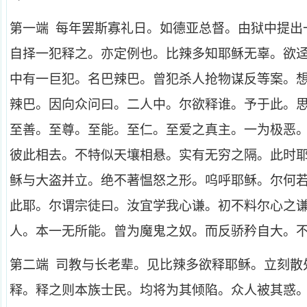
第一端 每年罢斯寡礼日。如德亚总督。由狱中提出
自择一犯释之。亦定例也。比辣多知耶稣无辜。欲
中有一巨犯。名巴辣巴。曾犯杀人抢物谋反等案。
辣巴。因向众问曰。二人中。尔欲释谁。予于此。
至善。至尊。至能。至仁。至爱之真主。一为极恶
彼此相去。不特似天壤相悬。实有无穷之隔。此时
稣与大盗并立。绝不著愠怒之形。呜呼耶稣。尔何
此耶。尔谓宗徒曰。汝宜学我心谦。初不料尔心之
人。本一无所能。曾为魔鬼之奴。而反骄矜自大。
第二端 司教与长老辈。见比辣多欲释耶稣。立刻散
释。释之则本族士民。均将为其倾陷。众人被其惑