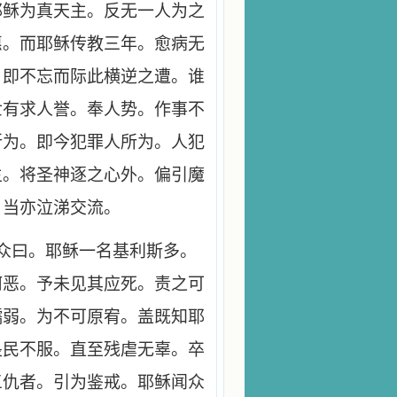
耶稣为真天主。反无一人为之
惠。而耶稣传教三年。愈病无
。即不忘而际此横逆之遭。谁
世有求人誉。奉人势。作事不
所为。即今犯罪人所为。人犯
主。将圣神逐之心外。偏引魔
。当亦泣涕交流。
众曰。耶稣一名基利斯多。
何恶。予未见其应死。责之可
懦弱。为不可原宥。盖既知耶
畏民不服。直至残虐无辜。卒
三仇者。引为鉴戒。耶稣闻众