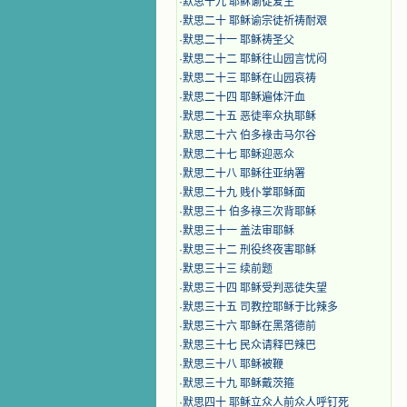
·
默思十九 耶稣谕徒爱主
·
默思二十 耶稣谕宗徒祈祷耐艰
·
默思二十一 耶稣祷圣父
·
默思二十二 耶稣往山园言忧闷
·
默思二十三 耶稣在山园哀祷
·
默思二十四 耶稣遍体汗血
·
默思二十五 恶徒率众执耶稣
·
默思二十六 伯多祿击马尔谷
·
默思二十七 耶稣迎恶众
·
默思二十八 耶稣往亚纳署
·
默思二十九 贱仆掌耶稣面
·
默思三十 伯多祿三次背耶稣
·
默思三十一 盖法审耶稣
·
默思三十二 刑役终夜害耶稣
·
默思三十三 续前题
·
默思三十四 耶稣受判恶徒失望
·
默思三十五 司教控耶稣于比辣多
·
默思三十六 耶稣在黑落德前
·
默思三十七 民众请释巴辣巴
·
默思三十八 耶稣被鞭
·
默思三十九 耶稣戴茨箍
·
默思四十 耶稣立众人前众人呼钉死