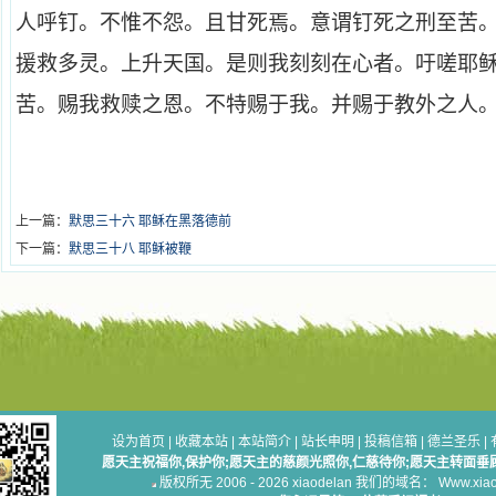
人呼钉。不惟不怨。且甘死焉。意谓钉死之刑至苦
援救多灵。上升天国。是则我刻刻在心者。吁嗟耶
苦。赐我救赎之恩。不特赐于我。并赐于教外之人
上一篇：
默思三十六 耶稣在黑落德前
下一篇：
默思三十八 耶稣被鞭
设为首页
|
收藏本站
|
本站简介
|
站长申明
|
投稿信箱
|
德兰圣乐
|
愿天主祝福你,保护你;愿天主的慈颜光照你,仁慈待你;愿天主转面垂
版权所无 2006 - 2026 xiaodelan 我们的域名： Www.xiaod