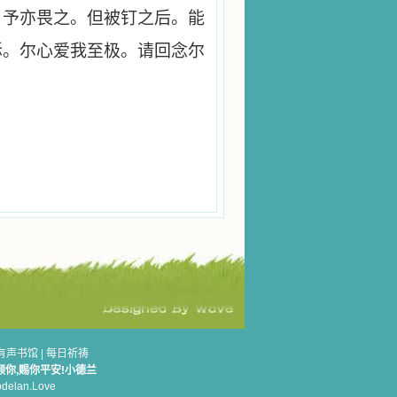
。予亦畏之。但被钉之后。能
稣。尔心爱我至极。请回念尔
。
有声书馆
|
每日祈祷
顾你,赐你平安!小德兰
elan.Love