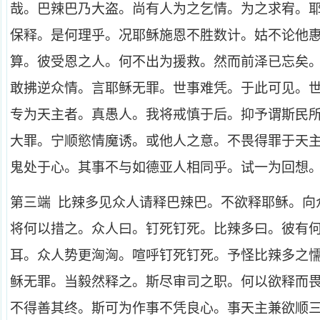
哉。巴辣巴乃大盗。尚有人为之乞情。为之求宥。
保释。是何理乎。况耶稣施恩不胜数计。姑不论他
算。彼受恩之人。何不出为援救。然而前泽已忘矣
敢拂逆众情。言耶稣无罪。世事难凭。于此可见。
专为天主者。真愚人。我将戒慎于后。抑予谓斯民
大罪。宁顺慾情魔诱。或他人之意。不畏得罪于天
鬼处于心。其事不与如德亚人相同乎。试一为回想
第三端 比辣多见众人请释巴辣巴。不欲释耶稣。向
将何以措之。众人曰。钉死钉死。比辣多曰。彼有
耳。众人势更洶洶。喧呼钉死钉死。予怪比辣多之
稣无罪。当毅然释之。斯尽审司之职。何以欲释而
不得善其终。斯可为作事不凭良心。事天主兼欲顺