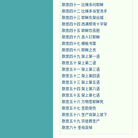
·
默思四十一 比辣多问耶稣
·
默思四十二 比辣多当堂洗手
·
默思四十三 耶稣负架出城
·
默思四十四 西满帮背十字架
·
默思四十五 耶稣饮苦胆
·
默思四十六 恶人钉耶稣
·
默思四十七 横板书案
·
默思四十八 耶稣之衣
·
默思四十九 架上第一语
·
默思五十 架上第二语
·
默思五十一 架上第三语
·
默思五十二 架上第四语
·
默思五十三 架上第五语
·
默思五十四 架上第六语
·
默思五十五 架上第七语
·
默思五十六 万物悲耶稣死
·
默思五十七 圣肋受伤
·
默思五十八 圣尸自架上放下
·
默思五十九 宗徒葬圣尸
·
默思六十 圣母哀悼