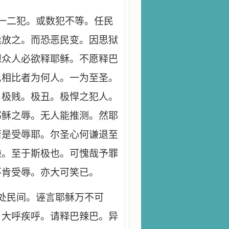
一二犯。或数犯不等。任民
迳放之。而恐恶民变。因思狱
想众人必欲释耶稣。不愿释巴
思相比者为何人。一为至圣。
。极贱。极丑。极悍之犯人。
耶稣之辱。无人能推测。然耶
若是受辱耶。尔圣心何谦退至
谦。至于斯极也。可愧哉予罪
不肯受辱。亦大可笑已。
处民间。诬言耶稣万不可
。大呼疾呼。请释巴辣巴。异