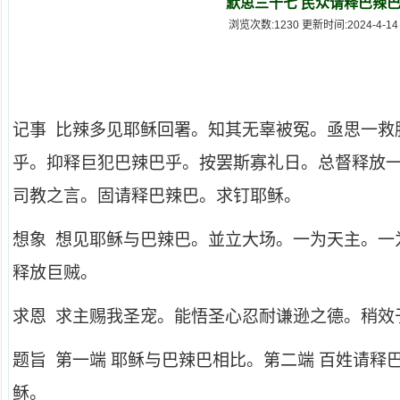
默思三十七 民众请释巴辣
浏览次数:1230 更新时间:2024-4-14
记事 比辣多见耶稣回署。知其无辜被冤。亟思一救
乎。抑释巨犯巴辣巴乎。按罢斯寡礼日。总督释放
司教之言。固请释巴辣巴。求钉耶稣。
想象 想见耶稣与巴辣巴。並立大场。一为天主。一
释放巨贼。
求恩 求主赐我圣宠。能悟圣心忍耐谦逊之德。稍效
题旨 第一端 耶稣与巴辣巴相比。第二端 百姓请释
稣。