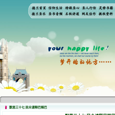
默思三十七 民众请释巴辣巴