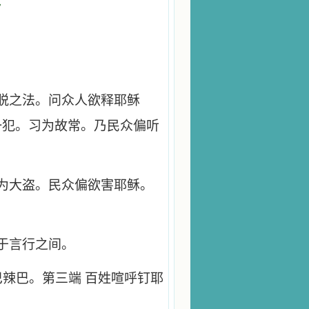
巴
脱之法。问众人欲释耶稣
一犯。习为故常。乃民众偏听
为大盗。民众偏欲害耶稣。
于言行之间。
巴辣巴。第三端 百姓喧呼钉耶