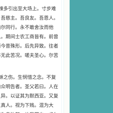
辣多引出至大场上。寸步难
。吾慈主。吾良友。吾恩人。
随尔同行。永不敢舍汝而他
人。期间士农工商皆有。前曾
而今昔殊形。后先异致。往者
亦无此苦况。嗟夫圣心。尔苦
稣之伤。生悯惜之念。不复
向众明告者。圣父若曰。人在
灵异。以证其为默西亚。又复
主真人。视为下贱。混为大