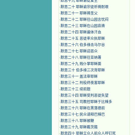
·
默思十九 耶稣谕徒爱主
·
默思二十 耶稣谕宗徒祈祷耐艰
·
默思二十一 耶稣祷圣父
·
默思二十二 耶稣往山园言忧闷
·
默思二十三 耶稣在山园哀祷
·
默思二十四 耶稣遍体汗血
·
默思二十五 恶徒率众执耶稣
·
默思二十六 伯多祿击马尔谷
·
默思二十七 耶稣迎恶众
·
默思二十八 耶稣往亚纳署
·
默思二十九 贱仆掌耶稣面
·
默思三十 伯多祿三次背耶稣
·
默思三十一 盖法审耶稣
·
默思三十二 刑役终夜害耶稣
·
默思三十三 续前题
·
默思三十四 耶稣受判恶徒失望
·
默思三十五 司教控耶稣于比辣多
·
默思三十六 耶稣在黑落德前
·
默思三十七 民众请释巴辣巴
·
默思三十八 耶稣被鞭
·
默思三十九 耶稣戴茨箍
·
默思四十 耶稣立众人前众人呼钉死