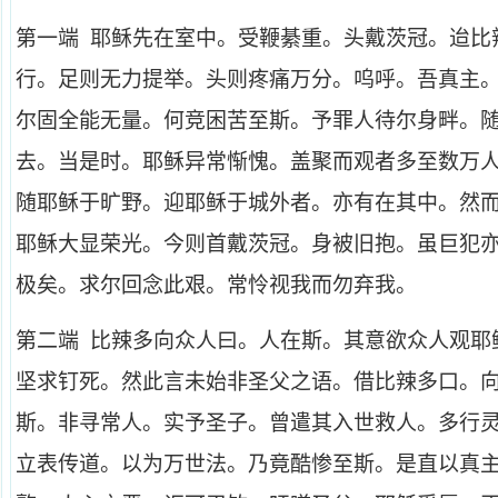
第一端 耶稣先在室中。受鞭綦重。头戴茨冠。迨比
行。足则无力提举。头则疼痛万分。呜呼。吾真主
尔固全能无量。何竞困苦至斯。予罪人待尔身畔。
去。当是时。耶稣异常惭愧。盖聚而观者多至数万
随耶稣于旷野。迎耶稣于城外者。亦有在其中。然
耶稣大显荣光。今则首戴茨冠。身被旧抱。虽巨犯
极矣。求尔回念此艰。常怜视我而勿弃我。
第二端 比辣多向众人曰。人在斯。其意欲众人观耶
坚求钉死。然此言未始非圣父之语。借比辣多口。
斯。非寻常人。实予圣子。曾遣其入世救人。多行
立表传道。以为万世法。乃竟酷惨至斯。是直以真