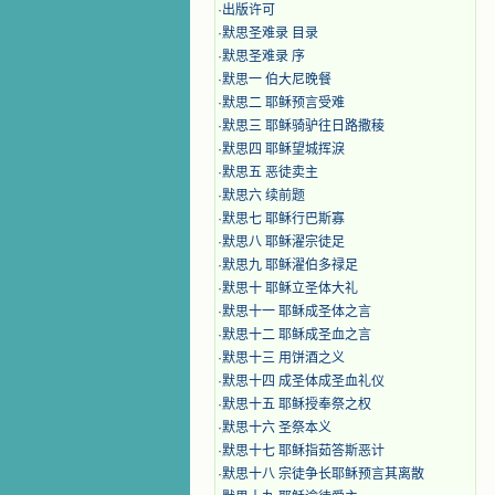
·
出版许可
·
默思圣难录 目录
·
默思圣难录 序
·
默思一 伯大尼晚餐
·
默思二 耶稣预言受难
·
默思三 耶稣骑驴往日路撒稜
·
默思四 耶稣望城挥淚
·
默思五 恶徒卖主
·
默思六 续前题
·
默思七 耶稣行巴斯寡
·
默思八 耶稣濯宗徒足
·
默思九 耶稣濯伯多禄足
·
默思十 耶稣立圣体大礼
·
默思十一 耶稣成圣体之言
·
默思十二 耶稣成圣血之言
·
默思十三 用饼酒之义
·
默思十四 成圣体成圣血礼仪
·
默思十五 耶稣授奉祭之权
·
默思十六 圣祭本义
·
默思十七 耶稣指茹答斯恶计
·
默思十八 宗徒争长耶稣预言其离散