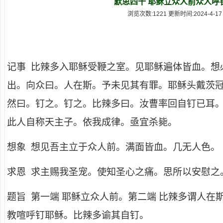
默思四十 耶稣立众人前众人呼
浏览次数:1221 更新时间:2024-4-17
记事 比辣多入耶稣受鞭之室。见耶稣遍体皆血。想
出。向众曰。人在斯。予未见其有罪。耶稣头戴茨
然曰。钉之。钉之。比辣多曰。汝曹率回自钉已耳
此人自称天主子。依我成律。亟宜杀毙。
想象 想见吾主立于众人前。满面皆血。几无人色。
求恩 求主赐我圣宠。使知圣心之痛。思所以安慰之
题旨 第一端 耶稣立众人前。第二端 比辣多谓人在
教喧呼钉耶稣。比辣多谕其自钉。