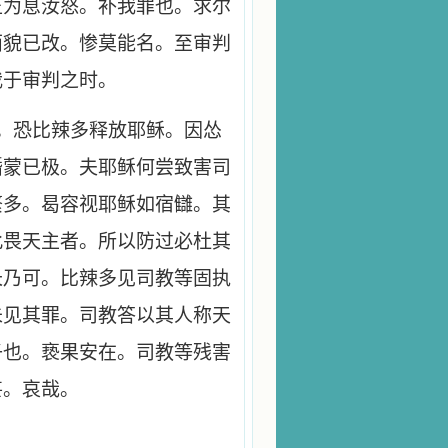
正为息汝怒。补我罪也。求尔
面貌已改。惨莫能名。至审判
我于审判之时。
。恐比辣多释放耶稣。因怂
惛蒙已极。夫耶稣何尝致害司
繁多。曷容视耶稣如宿讎。其
此畏天主者。所以防过必杜其
长乃可。比辣多见司教等固执
未见其罪。司教答以其人称天
子也。亵果安在。司教等残害
甚。哀哉。