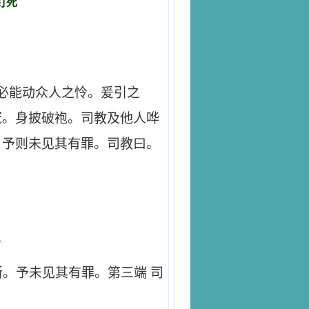
钉死
必能动众人之怜。爰引之
冠。身披破袍。司教及他人哗
。予则未见其有罪。司教曰。
。
斯。予未见其有罪。第三端 司