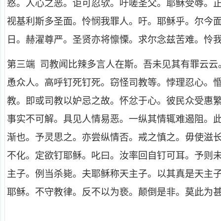
憝。人心之恶。讵可忍欤。吁嗟圣父。耶稣受辱。
视基利斯多圣面。怜悯我罪人。吁。耶稣乎。尔今
日。赫濯尊严。圣贤亦将懔慄。求尔念兹苦难。怜
第三端 司教闻比辣多言人在斯。吾未见其有罪云云
恿众人。高呼钉死钉死。窃怪司教等。悖理忍心。
教。即或司教以妒忌之故。怀忿于心。彼民众受惠
事实不可解。具见人情易恶。一纵其情辄难遏阻。
渐也。予灵思之。亦尝纵情否。戒之慎之。毋使滋
不化。定欲钉耶稣。叱曰。汝率回自钉可耳。予则
主子。例当杀毙。夫耶稣称天主子。以其真是天主
耶稣。不守教律。反不以为亵。颠倒是非。莫此为