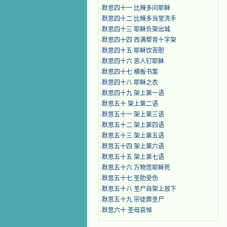
·
默思四十一 比辣多问耶稣
·
默思四十二 比辣多当堂洗手
·
默思四十三 耶稣负架出城
·
默思四十四 西满帮背十字架
·
默思四十五 耶稣饮苦胆
·
默思四十六 恶人钉耶稣
·
默思四十七 横板书案
·
默思四十八 耶稣之衣
·
默思四十九 架上第一语
·
默思五十 架上第二语
·
默思五十一 架上第三语
·
默思五十二 架上第四语
·
默思五十三 架上第五语
·
默思五十四 架上第六语
·
默思五十五 架上第七语
·
默思五十六 万物悲耶稣死
·
默思五十七 圣肋受伤
·
默思五十八 圣尸自架上放下
·
默思五十九 宗徒葬圣尸
·
默思六十 圣母哀悼