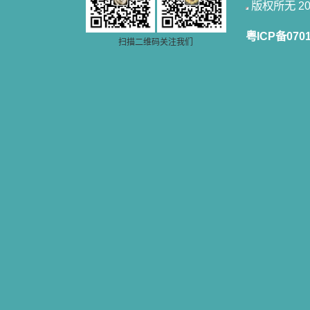
一点吸引力都没有了。 从这些书
版权所无 2006
籍里，我认识了许多爱主的人，他们
使我更亲近主，帮助我更深的认识
粤ICP备070
主，爱主。这些曾经生活在人间的圣
扫描二维码关注我们
人圣女，内心隐藏着来自天上光照的
各种宝藏，听他们对悦主的甜蜜喁
语，我也陶醉了。主藉着这些书籍慢
慢地培养我的心灵，当我看到这些圣
德芬芳的圣人再看看满身污秽的我，
我失望过，沮丧过，哭泣过，和主呕
气过，甚至埋怨天主不用祂的全能让
我立刻成圣。但是主让我明白，灵命
的成长需要时间，成长是渐进的，农
民等待稻谷的长成需要整个季节，才
能品尝丰收的喜悦，我也要有谦卑受
教的态度才能接受主的话语，要让这
些圣言成为血肉（果实），是需要时
间的。 从网上我读到许多有益心
灵的书。当我首次读到盖恩夫人的传
记时，清泪沾腮，她的经历强烈地震
撼着我的心，我接受到了一个很大的
恩宠，使我认识了十字架是生命的真
正之路。读圣女小德兰的传记时，我
又有别一种感受，我看到了一个与我
眼所见的完全不同的世界，那里没有