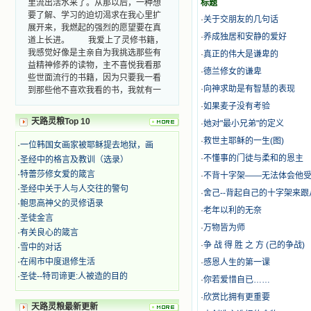
标题
要了解、学习的迫切渴求在我心里扩
·
关于交朋友的几句话
展开来，我燃起的强烈的愿望要在真
道上长进。 我爱上了灵修书籍，
·
养成独居和安静的爱好
我感觉好像是主亲自为我挑选那些有
·
真正的伟大是谦卑的
益精神修养的读物，主不喜悦我看那
·
德兰修女的谦卑
些世面流行的书籍，因为只要我一看
到那些他不喜欢我看的书，我就有一
·
向神求助是有智慧的表现
种厌恶的感觉。主保守我，那样细心
·
如果麦子没有考验
地防护着我，从那以后我从未读过一
天路灵粮Top 10
本不良的书籍。 善良的书使人向
·
她对"最小兄弟"的定义
善，这些圣人的作品，渐渐地印在了
·
救世主耶稣的一生(图)
·
一位韩国女画家被耶稣提去地狱，画
我的脑子里。读这些圣书时，我思潮
·
不懂事的门徒与柔和的恩主
·
圣经中的格言及教训（选录）
汹涌起伏，欣喜不能自已。书中谈到
这些圣人们如何在与主的交往中得到
·
特蕾莎修女爱的箴言
·
不背十字架——无法体会他
灵命的更新，德行的馨香如何上达天
·
圣经中关于人与人交往的警句
·
舍己--背起自己的十字架来跟
庭。啊，在这世上曾住过那么多热心
·
鲍思高神父的灵修语录
·
老年以利的无奈
的圣人，为了传播福音，他们告别亲
·
圣徒金言
人，舍下了他们手中的一切，轻快地
·
万物皆为师
·
有关良心的箴言
踏上了异国他乡，到没有人知道真神
·
争 战 得 胜 之 方 (己的争战)
·
雪中的对话
的世界里去。啊，若不是主的引领，
我可能到死还不认识他们呢！ 我
·
在闹市中度退修生活
·
感恩人生的第一课
的心灵从主给我的这些圣人的言行中
·
圣徒--特司谛更:人被造的目的
·
你若爱惜自已……
选取了最美的色彩；当他们的一生在
·
欣赏比拥有更重要
我面前展开时，我是多么的惊奇、兴
天路灵粮最新更新