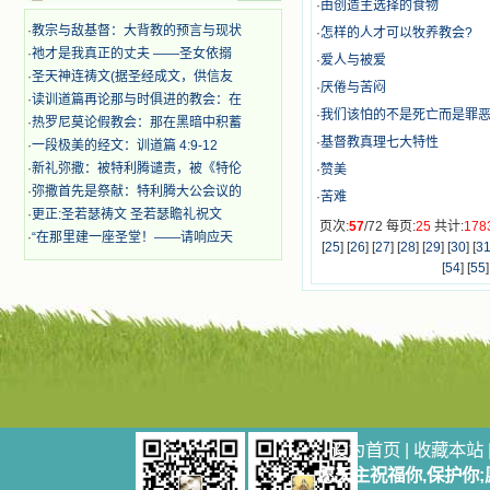
奋啊！当我读到他们为主而受人逼
·
由创造主选择的食物
迫、凌辱，为将福音广传而被人追杀
·
教宗与敌基督：大背教的预言与现状
·
怎样的人才可以牧养教会?
时，我为他们的在天之灵祈祷，我哭
·
祂才是我真正的丈夫 ——圣女依搦
着，为自已的同胞带给他们的苦难而
·
爱人与被爱
·
圣天神连祷文(据圣经成文，供信友
哀号。我一遍遍地重读那一行行被我
·
厌倦与苦闷
的斑斑泪痕弄得模糊不清的字句，那
·
读训道篇再论那与时俱进的教会：在
·
我们该怕的不是死亡而是罪
些被主的爱火所燃烧而离开家乡来到
·
热罗尼莫论假教会：那在黑暗中积蓄
中国的传教士，我多么爱你们啊！我
·
基督教真理七大特性
·
一段极美的经文：训道篇 4:9-12
心中流淌着多少感激的泪水。 他
·
新礼弥撒：被特利腾谴责，被《特伦
·
赞美
们受苦却觉得喜乐，因为他们爱主，
·
弥撒首先是祭献：特利腾大公会议的
他们感到能为主受一点苦是多么喜乐
·
苦难
·
更正:圣若瑟祷文 圣若瑟瞻礼祝文
的事。他们受苦时仍在唱着感谢的
页次:
57
/72 每页:
25
共计:
178
歌，因他们无法不称颂主，因主使他
·
“在那里建一座圣堂！——请响应天
[
25
] [
26
] [
27
] [
28
] [
29
] [
30
] [
3
们的心灵洋溢了快乐；他们激发了我
[
54
] [
55
]
内心神圣的热情，在我的心灵深处燃
烧起一股无法扑灭的火焰，他们那强
有力的言行激励我向前。 我一面
读，一面想过着他们这样圣善的生
活，也立志不在这虚幻的尘世中寻求
安慰。我一读就是几个钟头，累了就
望着书上的圣像沉思默想。啊，当我
想到我有一天还要见到他们，亲耳聆
听他们的教诲，伴随在他们的身边，
设为首页
|
收藏本站
和他们一起赞颂吾主，想到那使我欣
喜欢乐的甜蜜的相会，这世界对于我
愿天主祝福你,保护你