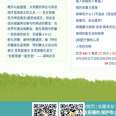
·
使人和睦的人有福了
迫、凌辱，为将福音广传而被人追杀
·
教宗与敌基督：大背教的预言与现状
·
我的非暴力思想
时，我为他们的在天之灵祈祷，我哭
·
祂才是我真正的丈夫 ——圣女依搦
着，为自已的同胞带给他们的苦难而
·
耶稣吃什么? (节选自《圣经原
哀号。我一遍遍地重读那一行行被我
·
圣天神连祷文(据圣经成文，供信友
·
我爱你、永远爱你！
的斑斑泪痕弄得模糊不清的字句，那
·
读训道篇再论那与时俱进的教会：在
些被主的爱火所燃烧而离开家乡来到
·
耶路撒冷哭墙“流泪”揭未世先
·
热罗尼莫论假教会：那在黑暗中积蓄
中国的传教士，我多么爱你们啊！我
·
保禄的医生谈到保禄
·
一段极美的经文：训道篇 4:9-12
心中流淌着多少感激的泪水。 他
·
新礼弥撒：被特利腾谴责，被《特伦
·
[渴望]宁静的心灵
们受苦却觉得喜乐，因为他们爱主，
·
弥撒首先是祭献：特利腾大公会议的
他们感到能为主受一点苦是多么喜乐
·
人性的光辉
的事。他们受苦时仍在唱着感谢的
·
更正:圣若瑟祷文 圣若瑟瞻礼祝文
页次:
54
/72 每页:
25
共计:
178
歌，因他们无法不称颂主，因主使他
·
“在那里建一座圣堂！——请响应天
[
25
] [
26
] [
27
] [
28
] [
29
] [
30
] [
3
们的心灵洋溢了快乐；他们激发了我
54
[
55
] [
内心神圣的热情，在我的心灵深处燃
烧起一股无法扑灭的火焰，他们那强
有力的言行激励我向前。 我一面
读，一面想过着他们这样圣善的生
活，也立志不在这虚幻的尘世中寻求
安慰。我一读就是几个钟头，累了就
望着书上的圣像沉思默想。啊，当我
想到我有一天还要见到他们，亲耳聆
听他们的教诲，伴随在他们的身边，
设为首页
|
收藏本站
和他们一起赞颂吾主，想到那使我欣
喜欢乐的甜蜜的相会，这世界对于我
愿天主祝福你,保护你
一点吸引力都没有了。 从这些书