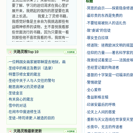
标题
要了解、学习的迫切渴求在我心里扩
·
冥思的启示——探索隐身修
展开来，我燃起的强烈的愿望要在真
道上长进。 我爱上了灵修书籍，
·
最珍贵的东西是免费的
我感觉好像是主亲自为我挑选那些有
·
不要轻易被别人的话扎伤
益精神修养的读物，主不喜悦我看那
些世面流行的书籍，因为只要我一看
·
致“虔诚”的信徒
到那些他不喜欢我看的书，我就有一
·
罪女圣白拉琪
种厌恶的感觉。主保守我，那样细心
·
修道院：拯救欧洲文明的摇
地防护着我，从那以后我从未读过一
本不良的书籍。 善良的书使人向
天路灵粮Top 10
·
信仰的力量——著名科学家
善，这些圣人的作品，渐渐地印在了
·
我曾经试着爱过——法国皮
·
一位韩国女画家被耶稣提去地狱，画
我的脑子里。读这些圣书时，我思潮
·
圣经里记载的殉道者
汹涌起伏，欣喜不能自已。书中谈到
·
圣经中的格言及教训（选录）
这些圣人们如何在与主的交往中得到
·
特蕾莎修女爱的箴言
·
基督的十字架是一切福泽的
灵命的更新，德行的馨香如何上达天
·
圣经中关于人与人交往的警句
·
警惕欲望
庭。啊，在这世上曾住过那么多热心
·
鲍思高神父的灵修语录
的圣人，为了传播福音，他们告别亲
·
全心爱祢
·
圣徒金言
人，舍下了他们手中的一切，轻快地
·
鲁益斯格言辑
·
有关良心的箴言
踏上了异国他乡，到没有人知道真神
·
印弟安最后的呼唤
的世界里去。啊，若不是主的引领，
·
雪中的对话
我可能到死还不认识他们呢！ 我
·
在闹市中度退修生活
·
论天上人间的慈爱
的心灵从主给我的这些圣人的言行中
·
圣徒--特司谛更:人被造的目的
·
重新与天父连线在世享受天
选取了最美的色彩；当他们的一生在
我面前展开时，我是多么的惊奇、兴
·
长夜中，无言的传道者
天路灵粮最新更新
奋啊！当我读到他们为主而受人逼