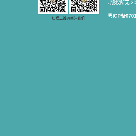
版权所无 2006
籍里，我认识了许多爱主的人，他们
使我更亲近主，帮助我更深的认识
粤ICP备070
主，爱主。这些曾经生活在人间的圣
扫描二维码关注我们
人圣女，内心隐藏着来自天上光照的
各种宝藏，听他们对悦主的甜蜜喁
语，我也陶醉了。主藉着这些书籍慢
慢地培养我的心灵，当我看到这些圣
德芬芳的圣人再看看满身污秽的我，
我失望过，沮丧过，哭泣过，和主呕
气过，甚至埋怨天主不用祂的全能让
我立刻成圣。但是主让我明白，灵命
的成长需要时间，成长是渐进的，农
民等待稻谷的长成需要整个季节，才
能品尝丰收的喜悦，我也要有谦卑受
教的态度才能接受主的话语，要让这
些圣言成为血肉（果实），是需要时
间的。 从网上我读到许多有益心
灵的书。当我首次读到盖恩夫人的传
记时，清泪沾腮，她的经历强烈地震
撼着我的心，我接受到了一个很大的
恩宠，使我认识了十字架是生命的真
正之路。读圣女小德兰的传记时，我
又有别一种感受，我看到了一个与我
眼所见的完全不同的世界，那里没有