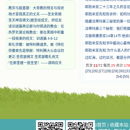
时，我为他们的在天之灵祈祷，我哭
·
耶肋米亚二十三年之久的言论
·
教宗与敌基督：大背教的预言与现状
着，为自已的同胞带给他们的苦难而
哀号。我一遍遍地重读那一行行被我
·
祂才是我真正的丈夫 ——圣女依搦
·
耶肋米亚先知告诉你：如何分
的斑斑泪痕弄得模糊不清的字句，那
·
圣天神连祷文(据圣经成文，供信友
·
隐藏法蒂玛第三秘密的第一位
些被主的爱火所燃烧而离开家乡来到
·
读训道篇再论那与时俱进的教会：在
·
法蒂玛第三个秘密：我们将
中国的传教士，我多么爱你们啊！我
·
热罗尼莫论假教会：那在黑暗中积蓄
心中流淌着多少感激的泪水。 他
·
古版依撒意亚14章14节:他
·
一段极美的经文：训道篇 4:9-12
们受苦却觉得喜乐，因为他们爱主，
·
耶肋米亚先知书中最动心最
·
新礼弥撒：被特利腾谴责，被《特伦
他们感到能为主受一点苦是多么喜乐
的事。他们受苦时仍在唱着感谢的
·
耶肋米亚先知:为什么恶人的
·
弥撒首先是祭献：特利腾大公会议的
歌，因他们无法不称颂主，因主使他
·
更正:圣若瑟祷文 圣若瑟瞻礼祝文
·
过红海，过约旦河，都是分
们的心灵洋溢了快乐；他们激发了我
·
“在那里建一座圣堂！——请响应天
页次:
11
/72 每页:
25
共计:
17
内心神圣的热情，在我的心灵深处燃
[
25
] [
26
] [
27
] [
28
] [
29
] [
30
] [
3
烧起一股无法扑灭的火焰，他们那强
有力的言行激励我向前。 我一面
[
54
] [
55
] 
读，一面想过着他们这样圣善的生
活，也立志不在这虚幻的尘世中寻求
安慰。我一读就是几个钟头，累了就
望着书上的圣像沉思默想。啊，当我
想到我有一天还要见到他们，亲耳聆
听他们的教诲，伴随在他们的身边，
和他们一起赞颂吾主，想到那使我欣
喜欢乐的甜蜜的相会，这世界对于我
一点吸引力都没有了。 从这些书
设为首页
|
收藏本站
籍里，我认识了许多爱主的人，他们