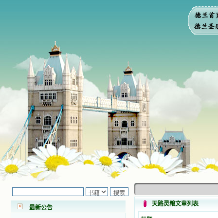
小德兰爱心书屋最新公告 有一天，我
做了一个奇怪的梦，至今让我难忘。
梦中，我看到一本打开的用石头做的
书，我用舌头去舔它，觉得有一种甜
味，我就更用力去舔，最后从这本书
天路灵粮文章列表
里流出活水来了。从那以后，一种想
最新公告
要了解、学习的迫切渴求在我心里扩