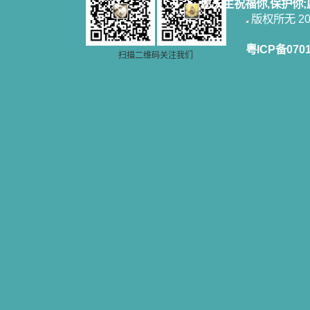
愿天主祝福你,保护你
使我更亲近主，帮助我更深的认识
版权所无 2006
主，爱主。这些曾经生活在人间的圣
人圣女，内心隐藏着来自天上光照的
各种宝藏，听他们对悦主的甜蜜喁
粤ICP备070
扫描二维码关注我们
语，我也陶醉了。主藉着这些书籍慢
慢地培养我的心灵，当我看到这些圣
德芬芳的圣人再看看满身污秽的我，
我失望过，沮丧过，哭泣过，和主呕
气过，甚至埋怨天主不用祂的全能让
我立刻成圣。但是主让我明白，灵命
的成长需要时间，成长是渐进的，农
民等待稻谷的长成需要整个季节，才
能品尝丰收的喜悦，我也要有谦卑受
教的态度才能接受主的话语，要让这
些圣言成为血肉（果实），是需要时
间的。 从网上我读到许多有益心
灵的书。当我首次读到盖恩夫人的传
记时，清泪沾腮，她的经历强烈地震
撼着我的心，我接受到了一个很大的
恩宠，使我认识了十字架是生命的真
正之路。读圣女小德兰的传记时，我
又有别一种感受，我看到了一个与我
眼所见的完全不同的世界，那里没有
争吵，没有仇恨，没有岐视，那是主
自己在人的心里建造的爱的天堂。还