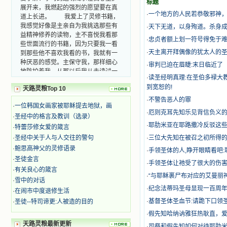
标题
展开来，我燃起的强烈的愿望要在真
道上长进。 我爱上了灵修书籍，
·
一个地方的人民若恭敬邪神
我感觉好像是主亲自为我挑选那些有
·
天下无道，以身殉道。杀身成
益精神修养的读物，主不喜悦我看那
·
忠贞者额上划一符号得免于
些世面流行的书籍，因为只要我一看
到那些他不喜欢我看的书，我就有一
·
天主离开拜偶像的犹太人的
种厌恶的感觉。主保守我，那样细心
·
审判已迫在眉睫:末日临近了
地防护着我，从那以后我从未读过一
·
读圣经明真理:在圣伯多䘵大教
本不良的书籍。 善良的书使人向
善，这些圣人的作品，渐渐地印在了
到宽恕的!
天路灵粮Top 10
我的脑子里。读这些圣书时，我思潮
·
不警告恶人的罪
汹涌起伏，欣喜不能自已。书中谈到
·
一位韩国女画家被耶稣提去地狱，画
·
厄则克耳先知乐见背信负义的伊
这些圣人们如何在与主的交往中得到
·
圣经中的格言及教训（选录）
灵命的更新，德行的馨香如何上达天
·
耶肋米亚在耶路撒冷反驳这
·
特蕾莎修女爱的箴言
庭。啊，在这世上曾住过那么多热心
·
圣经中关于人与人交往的警句
·
三位大先知在被召之初所得
的圣人，为了传播福音，他们告别亲
·
鲍思高神父的灵修语录
·
手领圣体的人,睁开眼睛看吧:
人，舍下了他们手中的一切，轻快地
·
圣徒金言
踏上了异国他乡，到没有人知道真神
·
​手领圣体让祂受了很大的伤
的世界里去。啊，若不是主的引领，
·
有关良心的箴言
·
​“与耶稣裹尸布对应的艾曼丽
我可能到死还不认识他们呢！ 我
·
雪中的对话
的心灵从主给我的这些圣人的言行中
·
纪念法蒂玛圣母显现一百周
·
在闹市中度退修生活
选取了最美的色彩；当他们的一生在
·
基督圣体圣血节:请跪下口领
·
圣徒--特司谛更:人被造的目的
我面前展开时，我是多么的惊奇、兴
·
假先知哈纳讷雅狂热耿直，
奋啊！当我读到他们为主而受人逼
迫、凌辱，为将福音广传而被人追杀
天路灵粮最新更新
·
司祭和假先知如何对待耶肋