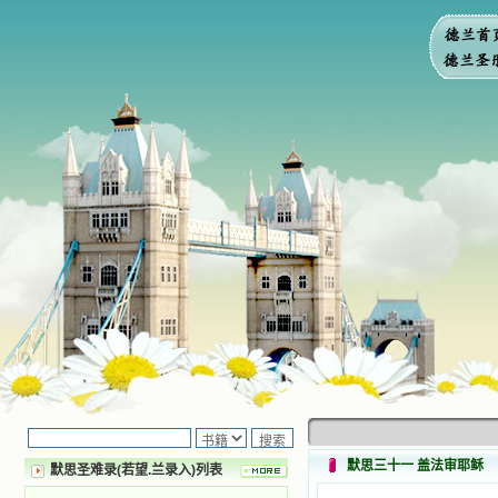
默思三十一 盖法审耶稣
默思圣难录(若望.兰录入)列表