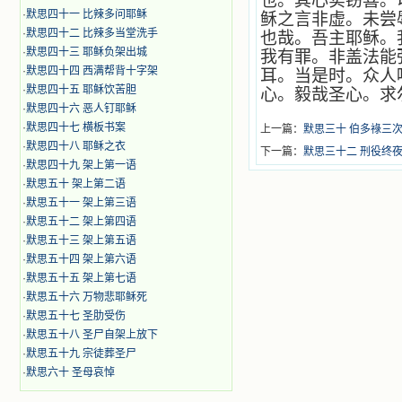
也。其心实窃喜。
·
默思四十一 比辣多问耶稣
稣之言非虚。未尝
·
默思四十二 比辣多当堂洗手
也哉。吾主耶稣。
·
默思四十三 耶稣负架出城
我有罪。非盖法能
·
默思四十四 西满帮背十字架
耳。当是时。众人
·
默思四十五 耶稣饮苦胆
心。毅哉圣心。求
·
默思四十六 恶人钉耶稣
·
默思四十七 横板书案
上一篇：
默思三十 伯多祿三
·
默思四十八 耶稣之衣
下一篇：
默思三十二 刑役终
·
默思四十九 架上第一语
·
默思五十 架上第二语
·
默思五十一 架上第三语
·
默思五十二 架上第四语
·
默思五十三 架上第五语
·
默思五十四 架上第六语
·
默思五十五 架上第七语
·
默思五十六 万物悲耶稣死
·
默思五十七 圣肋受伤
·
默思五十八 圣尸自架上放下
·
默思五十九 宗徒葬圣尸
·
默思六十 圣母哀悼