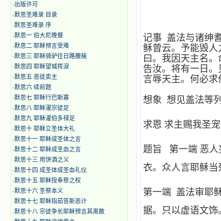
·
出版许可
·
默思圣难录 目录
·
默思圣难录 序
·
默思一 伯大尼晚餐
记事 盖法与诸绅
·
默思二 耶稣预言受难
稣曾云。予能毁人
·
默思三 耶稣骑驴往日路撒稜
曰。我因天主名。
·
默思四 耶稣望城挥淚
告汝。将有一日。
·
默思五 恶徒卖主
言辱天主。何必求
·
默思六 续前题
·
默思七 耶稣行巴斯寡
想象 想见盖法等
·
默思八 耶稣濯宗徒足
·
默思九 耶稣濯伯多禄足
求恩 求主赐我圣
·
默思十 耶稣立圣体大礼
·
默思十一 耶稣成圣体之言
题旨 第一端 恶
·
默思十二 耶稣成圣血之言
·
默思十三 用饼酒之义
衣。众人言耶稣当
·
默思十四 成圣体成圣血礼仪
·
默思十五 耶稣授奉祭之权
第一端 盖法审耶
·
默思十六 圣祭本义
·
默思十七 耶稣指茹答斯恶计
据。只以虚语文饰
·
默思十八 宗徒争长耶稣预言其离散