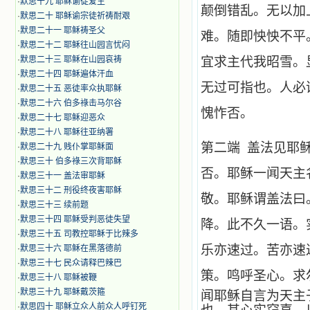
·
默思十九 耶稣谕徒爱主
颠倒错乱。无以加
·
默思二十 耶稣谕宗徒祈祷耐艰
·
默思二十一 耶稣祷圣父
难。随即怏怏不平
·
默思二十二 耶稣往山园言忧闷
·
默思二十三 耶稣在山园哀祷
宜求主代我昭雪。
·
默思二十四 耶稣遍体汗血
无过可指也。人必
·
默思二十五 恶徒率众执耶稣
·
默思二十六 伯多祿击马尔谷
愧怍否。
·
默思二十七 耶稣迎恶众
·
默思二十八 耶稣往亚纳署
第二端 盖法见耶
·
默思二十九 贱仆掌耶稣面
·
默思三十 伯多祿三次背耶稣
否。耶稣一闻天主
·
默思三十一 盖法审耶稣
·
默思三十二 刑役终夜害耶稣
敬。耶稣谓盖法曰
·
默思三十三 续前题
·
默思三十四 耶稣受判恶徒失望
降。此不久一语。
·
默思三十五 司教控耶稣于比辣多
乐亦速过。苦亦速
·
默思三十六 耶稣在黑落德前
·
默思三十七 民众请释巴辣巴
策。鸣呼圣心。求
·
默思三十八 耶稣被鞭
·
默思三十九 耶稣戴茨箍
闻耶稣自言为天主
·
默思四十 耶稣立众人前众人呼钉死