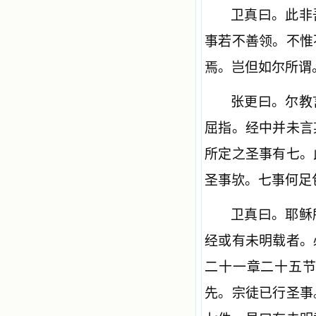
卫真曰。此非
事若不善领。不惟
焉。岂但如尔所谓
张更曰。尔教
屈指。经中并未言
所定之圣事有七。
圣事欤。
七事何足
卫真曰。耶稣
经或有未明载者。
二十一章二十五
先。宗徒已行圣事