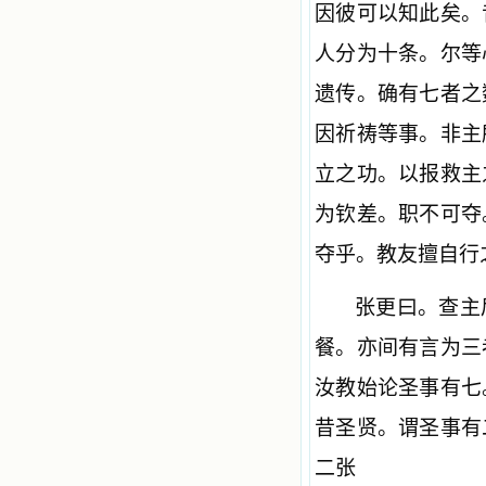
因彼可以知此矣。
人分为十条。尔等
遗传。确有七者之
因祈祷等事。非主
立之功。以报救主
为钦差。职不可夺
夺乎。教友擅自行
张更曰。查主
餐。亦间有言为三
汝教始论圣事有七
昔圣贤。谓圣事有
二张