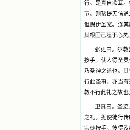
行。是真自欺耳。
节。则孩提无信道
但赐伊圣宠。涤其
其根固已蕴于心矣
张更曰。尔教
按手。使人得圣灵
乃圣神之道也。其
行此圣事。亦当有
教不行此礼之故也
卫真曰。圣迹
之礼。据使徒行传
宗徒按手。彼得及