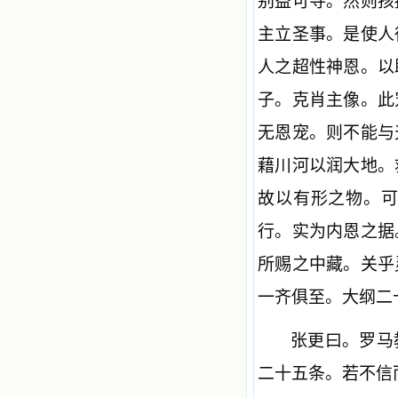
别益可寻。然则孩
主立圣事。是使人
人之超性神恩。以
子。克肖主像。此
无恩宠。则不能与
藉川河以润大地。
故以有形之物。
行。实为内恩之据
所赐之中藏。关乎
一齐俱至。大纲二
张更曰。罗马
二十五条。若不信