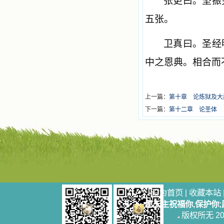
张更曰。坚振
五张。
卫真曰。圣经
中之恩典。相合而
上一篇：
第十章 论炼狱及大
下一篇：
第十二章 论圣体
设为首页
|
收藏本站
愿天主祝福你,保护你
版权所无 2006