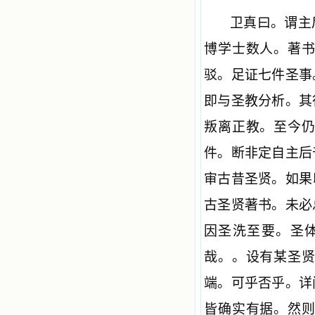
卫真曰。谓主
博学士数人。著
驳。足证七件圣事
即与圣教分析。其
叛离正教。至今
件。断非定自主后
审古昔圣贤。如果
古圣贤著书。未必
因圣洗至要。圣
哉。。设有某圣
端。可乎否乎。详
皆确实有据。然