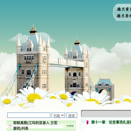
第十一章 论圣事洗礼坚
耶稣真教(江玛利亚录入 王若
瑟校)列表