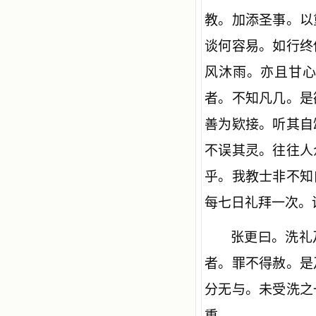
教。加添圣事。以
谈何容易。如行终
风沐雨。亦且甘
者。不知凡几。是
善为
欵
接。听其自
不
误其灵。往往人
乎。我教士非不知
每七日礼拜一次。
张更曰。洗礼
者。罪不得赦。是
分无与。未受洗之
重。