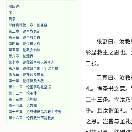
·
出版许可
·
序
·
目录
·
耶稣真教第一章 论圣经
·
第二章 论圣教表记
·
第三章 论圣教会首
张更曰。汝教
·
第四章 论传道之权
·
第五章 论教会治法
彰显救主之恩也。
·
第六章 论遗传
·
第七章 论敬祈圣母天神圣人
二张。
·
第八章 论敬拜圣像十字架圣物
·
第九章 论补赎及戒荤
卫真曰。汝教
·
第十章 论炼狱及大赦
·
第十一章 论圣事洗礼坚振
礼。据圣书之意。
·
第十二章 论圣体
二十三条。今汝乃
·
第十三章 论弥撒
·
第十四章 论告解
乎。且汝谓圣礼。
·
第十五章 论终傅神品及教士不娶
·
第十六章 论真教外不能救灵
之恩。岂皆与圣礼