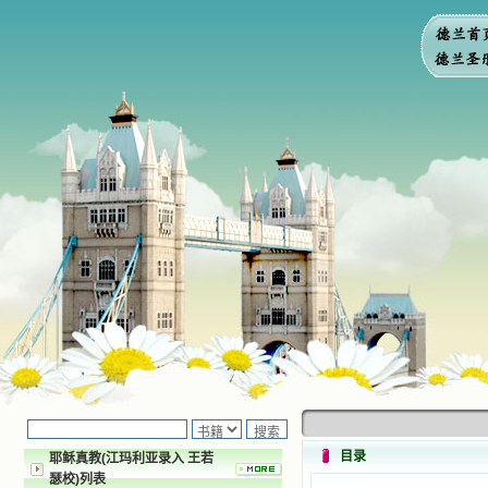
目录
耶稣真教(江玛利亚录入 王若
瑟校)列表