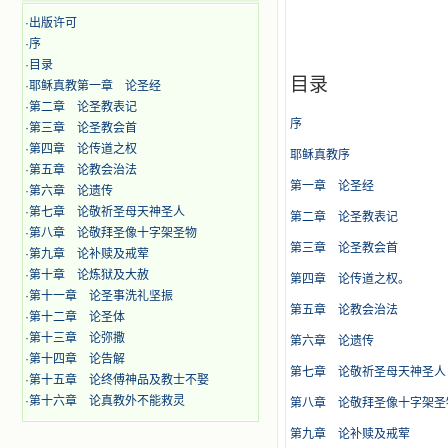
·
出版许可
·
序
·
目录
目录
·
耶稣真教第一章 论圣经
·
第二章 论圣教表记
序
·
第三章 论圣教会首
·
第四章 论传道之权
耶稣真教序
·
第五章 论教会治法
第一章 论圣经
·
第六章 论遗传
·
第七章 论敬祈圣母天神圣人
第二章 论圣教表记
·
第八章 论敬拜圣像十字架圣物
第三章 论圣教会首
·
第九章 论补赎及戒荤
·
第十章 论炼狱及大赦
第四章 论传道之权。
·
第十一章 论圣事洗礼坚振
第五章 论教会治法
·
第十二章 论圣体
·
第十三章 论弥撒
第六章 论遗传
·
第十四章 论告解
第七章 论敬祈圣母天神圣人
·
第十五章 论终傅神品及教士不娶
·
第十六章 论真教外不能救灵
第八章 论敬拜圣像十字架圣
第九章 论补赎及戒荤