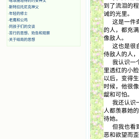
·
喀琅施塔得的约安神父
到了流泪的
·
斯特拉托尼克神父
诫的光里。
·
年轻的修士
·
老鹰和公鸡
这是一件
·
同孩子们的交谈
的人，都充
·
苦行的思想、劝告和观察
像敌人。
·
关于结局的思想
这也是很
侍敌人的人
我认识一
里透红的小
以后，变得
时候，他很
龊和可怕。
我还认识
人都羡慕她
待她。
但我也看
恶和欲望而