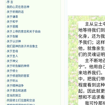
·
序 言
·
我的心灵在思念神
·
关于祈祷的话
·
关于谦卑
·
关于和平
主从尘土
·
关于恩赐
地等待我们
·
关于上帝的意志和关于自由
化身，还为
·
关于告解
·
关于认识神
予我们；这
·
我们是神的孩子并且像主
他，就像亲
·
关于圣母
们的灵魂证
·
关于圣人
主不断地
·
关于神父
宁”。他用自
·
关于听告解的神师
·
关于修士
来培养我们
·
关于修道院的管家
中，把我们
·
关于听从
程度看到这
·
关于精神战争
起，因此就
·
关于意念和迷惑
·
亚当的哭泣
想和不追求
·
同苦修士们见面和交谈
我可怜那