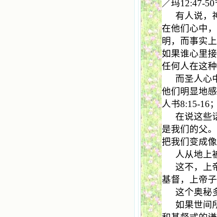
／玛
12:47-50
有人说，
在他们心中
明，而事实
如果谁心里
任何人在这
而圣人心
他们明显地感
人书
8:15-16
在说这些
是我们的父
把我们变成
人从地上
这不，上
基督，上帝
这个奥秘
如果世间