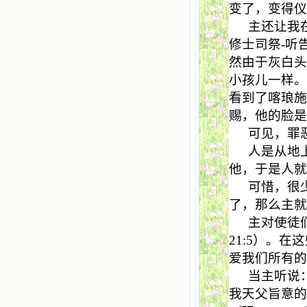
变了，变得
主还让我
修士司祭
-
听
然由于灰白
小孩儿一样
看到了喀琅
赐，他的脸
可见，罪
人是从地
他，于是人
可惜，很
了，那么主
主对使徒
21:5
）。在这
爱我们所有
当主听说
我天父旨意的