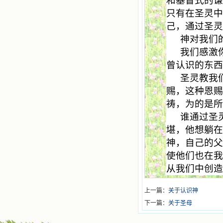
和基督式的
只有在圣灵
己，通过圣
神对我们
我们感激
曾认识的东
圣灵教我
赐，这种恩
祷，为的是
谁通过圣
堪，他想躺
神，自己的父
使他们也在我
从我们中创
上一篇：
关于认识神
下一篇：
关于圣母