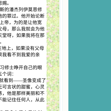
恩赐。
斯的潘杰列伊莫恩修
他的罪过。他开始论断
求上帝，为的是让他宽
父母，那么我就会为他
天堂呀，如果我将在那
。
在地上，如果没有父母
果我看不到我爱的亲
习修士睁开自己的眼
五个词：
，就看到——圣像变成了
无可言状的甜蜜，心灵
慈，他是那样美丽和不
不能记住任何人，从此