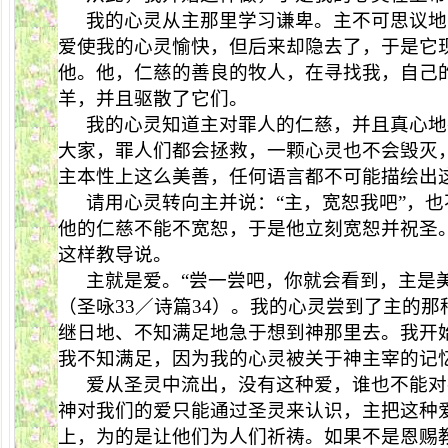
我的心灵从主那里学习谦卑。主不可思议地
爱使我的心灵愉快，但后来却隐去了，于是它
他。他，仁慈的善良的牧人，在寻找我，自己
羊，并且驱散了它们。
我的心灵知道主对罪人的仁慈，并且真心地
大家，罪人们都会拯救，一颗心灵也不会毁灭
主本性上这么美善，任何语言都不可能描绘出
请用心灵转向主并说：“主，宽恕我吧”，
他的仁慈不能不宽恕，于是他立刻宽恕并祝圣
这样教导说。
主就是爱。“尝一尝吧，你就会看到，主是
（圣咏
33
／诗篇
34
）。我的心灵尝到了主的那
继日地、不知满足地急于想到神那里去。我开
我不知满足，因为我的心灵被关于神主宰的记
爱从圣灵中流出，没有这种爱，谁也不能对
神对我们的爱只能通过圣灵来认识，主把这种
上，为的是让他们为人们祈祷。如果不是恩赐