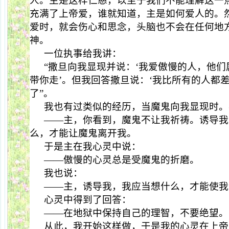
人。主是这样仁慈，以至于我们不能理解这一
充满了上帝爱，谁就知道，主是如何爱人的。
爱时，就会伤心和思念，头脑也不会在任何地
神。
一位执事给我讲：
“撒旦向我显现并说：‘我爱傲慢的人，他
带你走’。但我回答撒旦说：‘我比所有的人都
了”。
我也有过类似的经历，当魔鬼向我显现时。
——主，你看到，魔鬼不让我祈祷。诱导我
么，才能让魔鬼离开我。
于是主在我心灵中说：
——傲慢的心灵总是受魔鬼的折磨。
我也说：
——主，诱导我，我应当想什么，才能使我
心灵中得到了回答：
——在地狱中保持自己的理智，不要绝望。
从此，我开始这样做，于是我的心灵在上帝