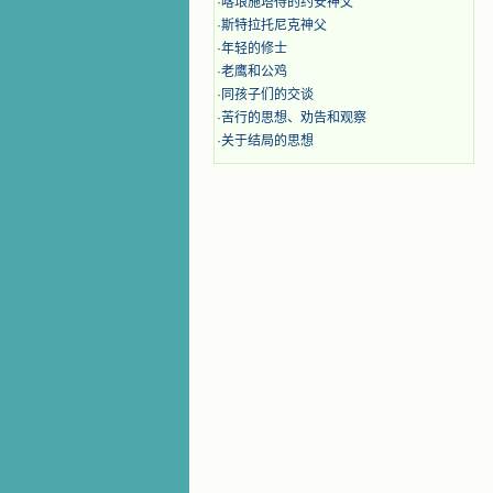
·
喀琅施塔得的约安神父
·
斯特拉托尼克神父
·
年轻的修士
·
老鹰和公鸡
·
同孩子们的交谈
·
苦行的思想、劝告和观察
·
关于结局的思想