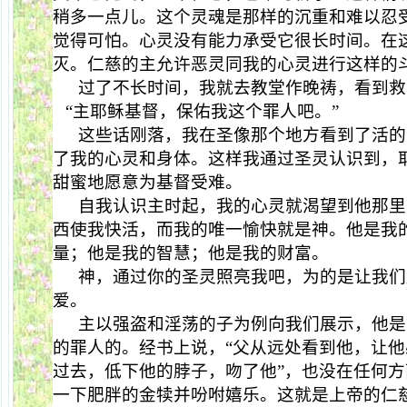
稍多一点儿。这个灵魂是那样的沉重和难以忍
觉得可怕。心灵没有能力承受它很长时间。在
灭。仁慈的主允许恶灵同我的心灵进行这样的
过了不长时间，我就去教堂作晚祷，看到救
“主耶稣基督，保佑我这个罪人吧。”
这些话刚落，我在圣像那个地方看到了活的
了我的心灵和身体。这样我通过圣灵认识到，
甜蜜地愿意为基督受难。
自我认识主时起，我的心灵就渴望到他那里
西使我快活，而我的唯一愉快就是神。他是我
量；他是我的智慧；他是我的财富。
神，通过你的圣灵照亮我吧，为的是让我们
爱。
主以强盗和淫荡的子为例向我们展示，他是
的罪人的。经书上说，“父从远处看到他，让
过去，低下他的脖子，吻了他”，也没在任何
一下肥胖的金犊并吩咐嬉乐。这就是上帝的仁