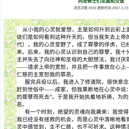
同苦修士们见面和交谈
浏览次数:4559 更新时间:2007-1-23
从小我的心灵就爱想，主是如何升到云彩上
徒们是如何看到这种升天的。但当我失去上帝
代），我的心灵变野了，成了罪孽的俘虏，已
来。后来，我的心灵认识到自己的罪孽，我十
主并失去了向往神和圣母的大胆想法，我讨厌
——请求上帝的宽恕，并且把一件事放在心上
仁慈的主宽恕我的罪恶。
服完兵役以后，我进入了修道院，很快意念
赶到世俗中——成家，但我果断地在心灵中说
的罪孽而死去”。于是我开始执着地祈祷，为
恶。
有一个时刻，绝望的灵魂向我袭来：我觉得
我已经没有拯救的机会，而是心灵中清晰地看
灵中感觉到，主不仁慈，也不可祈求。这种情