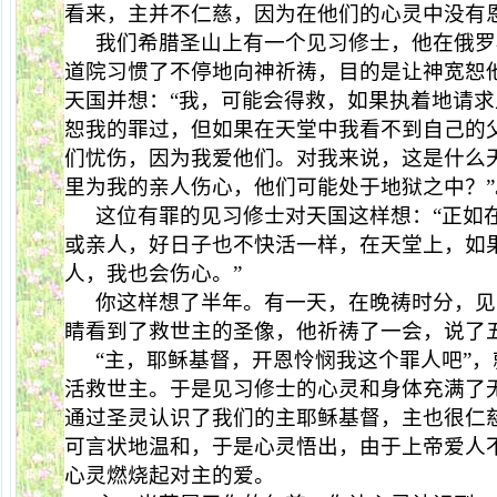
看来，主并不仁慈，因为在他们的心灵中没有
我们希腊圣山上有一个见习修士，他在俄罗
道院习惯了不停地向神祈祷，目的是让神宽恕
天国并想：“我，可能会得救，如果执着地请
恕我的罪过，但如果在天堂中我看不到自己的
们忧伤，因为我爱他们。对我来说，这是什么
里为我的亲人伤心，他们可能处于地狱之中？”
这位有罪的见习修士对天国这样想：“正如
或亲人，好日子也不快活一样，在天堂上，如
人，我也会伤心。”
你这样想了半年。有一天，在晚祷时分，见
睛看到了救世主的圣像，他祈祷了一会，说了
“主，耶稣基督，开恩怜悯我这个罪人吧”
活救世主。于是见习修士的心灵和身体充满了
通过圣灵认识了我们的主耶稣基督，主也很仁
可言状地温和，于是心灵悟出，由于上帝爱人
心灵燃烧起对主的爱。