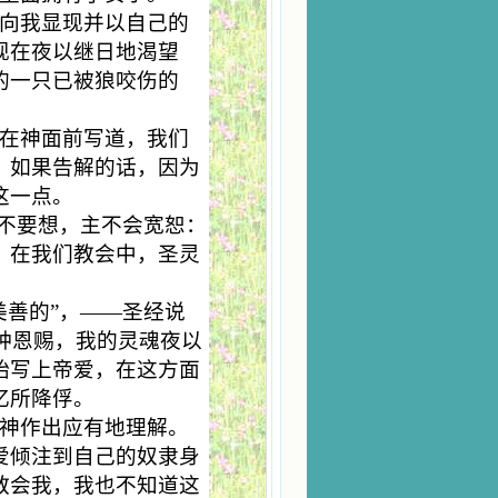
向我显现并以自己的
现在夜以继日地渴望
的一只已被狼咬伤的
在神面前写道，我们
，如果告解的话，因为
这一点。
也不要想，主不会宽恕：
。在我们教会中，圣灵
美善的”，——圣经说
种恩赐，我的灵魂夜以
始写上帝爱，在这方面
忆所降俘。
神作出应有地理解。
爱倾注到自己的奴隶身
教会我，我也不知道这