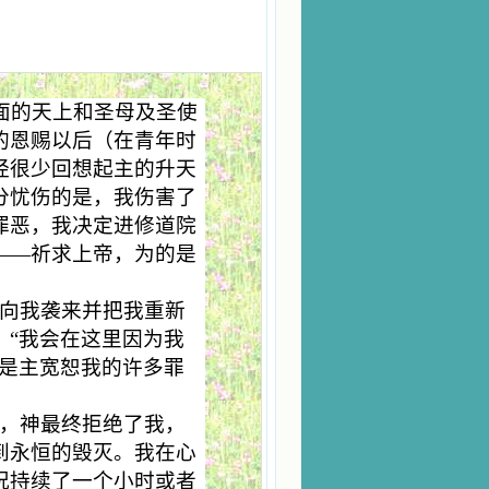
面的天上和圣母及圣使
的恩赐以后（在青年时
经很少回想起主的升天
分忧伤的是，我伤害了
罪恶，我决定进修道院
——祈求上帝，为的是
向我袭来并把我重新
：“我会在这里因为我
的是主宽恕我的许多罪
，神最终拒绝了我，
到永恒的毁灭。我在心
况持续了一个小时或者