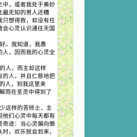
之中，或者我处于美妙
比最无知的男人还糟
我只想得救，却没有任
教会心灵认识通往天国
好。我知道，我愚
的人，因而我的心灵全
的人，而主却这样
有的人，并且仁慈地把
担的人，到我这里来
告解而在圣灵中得到了
少这样的苦修士，主
但他们心灵中每天都有
是奇迹：当心灵偏向傲
从时，欢乐就会到来，