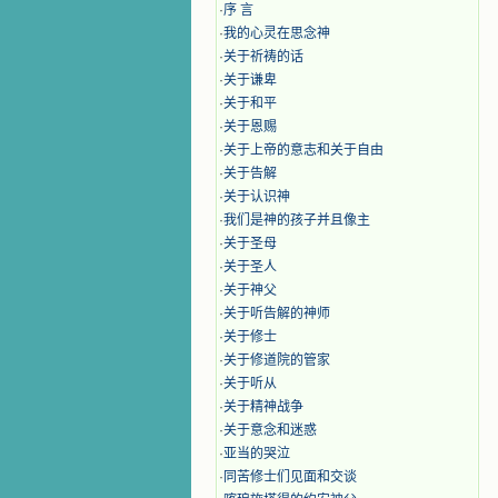
·
序 言
·
我的心灵在思念神
·
关于祈祷的话
·
关于谦卑
·
关于和平
·
关于恩赐
·
关于上帝的意志和关于自由
·
关于告解
·
关于认识神
·
我们是神的孩子并且像主
·
关于圣母
·
关于圣人
·
关于神父
·
关于听告解的神师
·
关于修士
·
关于修道院的管家
·
关于听从
·
关于精神战争
·
关于意念和迷惑
·
亚当的哭泣
·
同苦修士们见面和交谈