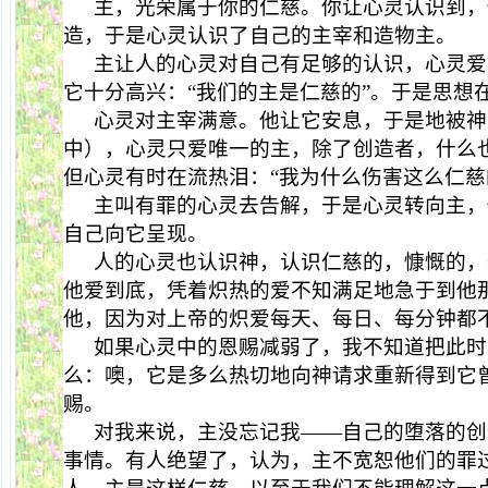
主，光荣属于你的仁慈。你让心灵认识到，
造，于是心灵认识了自己的主宰和造物主。
主让人的心灵对自己有足够的认识，心灵爱
它十分高兴：“我们的主是仁慈的”。于是思想
心灵对主宰满意。他让它安息，于是地被神
中），心灵只爱唯一的主，除了创造者，什么
但心灵有时在流热泪：“我为什么伤害这么仁慈
主叫有罪的心灵去告解，于是心灵转向主，
自己向它呈现。
人的心灵也认识神，认识仁慈的，慷慨的，
他爱到底，凭着炽热的爱不知满足地急于到他
他，因为对上帝的炽爱每天、每日、每分钟都
如果心灵中的恩赐减弱了，我不知道把此时
么：噢，它是多么热切地向神请求重新得到它
赐。
对我来说，主没忘记我——自己的堕落的创
事情。有人绝望了，认为，主不宽恕他们的罪