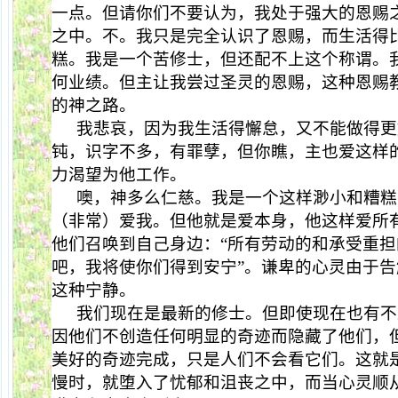
一点。但请你们不要认为，我处于强大的恩赐
之中。不。我只是完全认识了恩赐，而生活得
糕。我是一个苦修士，但还配不上这个称谓。
何业绩。但主让我尝过圣灵的恩赐，这种恩赐
的神之路。
我悲哀，因为我生活得懈怠，又不能做得更
钝，识字不多，有罪孽，但你瞧，主也爱这样
力渴望为他工作。
噢，神多么仁慈。我是一个这样渺小和糟糕
（非常）爱我。但他就是爱本身，他这样爱所
他们召唤到自己身边：“所有劳动的和承受重
吧，我将使你们得到安宁”。谦卑的心灵由于
这种宁静。
我们现在是最新的修士。但即使现在也有不
因他们不创造任何明显的奇迹而隐藏了他们，
美好的奇迹完成，只是人们不会看它们。这就
慢时，就堕入了忧郁和沮丧之中，而当心灵顺