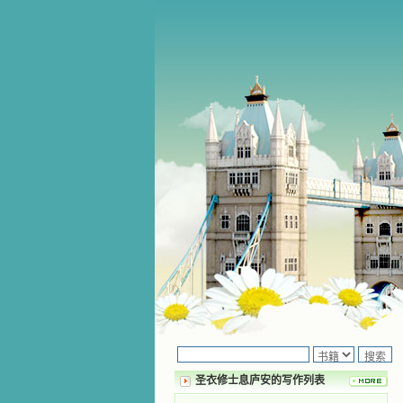
圣衣修士息庐安的写作列表