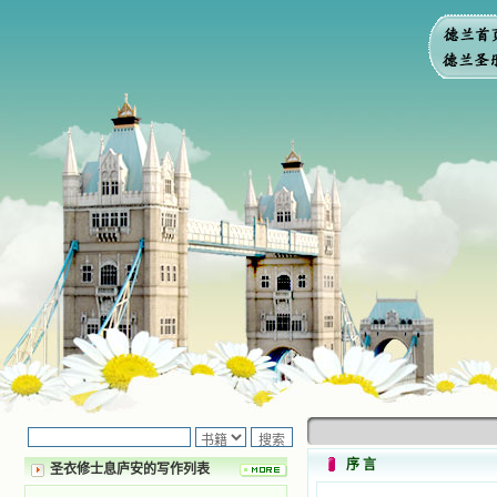
序 言
圣衣修士息庐安的写作列表