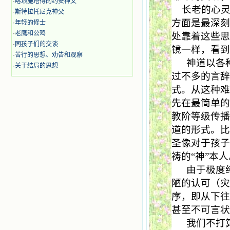
·
喀琅施塔得的约安神父
长老的心
·
斯特拉托尼克神父
方面是最深
·
年轻的修士
·
老鹰和公鸡
处靠着这些
·
同孩子们的交谈
镜一样，看
·
苦行的思想、劝告和观察
神道以各
·
关于结局的思想
过不多的言
式。从这种
先在最简单的
教阶等级传
道的形式。比
圣像对于孩
祷的“神”本
由于极度
陋的认可（
序，即从下
甚至不可言
我们不打