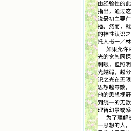
由经验性的
指出，通过
说最初主要
播。然而，
的神性认识之
托人书一／
如果允许
光的宽恕同
刺眼，但照
光越弱，越
识之光在无
思想越零散
他的思想视野
到统一的无
理智幻景或
为了理解
一思想的人