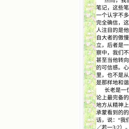
然而，我
笔记，这些
一个认字不
完全确信，
人注目的是
自大者的傲慢
立，后者是
察中，我们
甚至当他转向
的可信感。
里，也不是
是那样地和
长老是一
论上最完备
地方从精神
承蒙看到的
话，说：“我
／若一
3:2
）