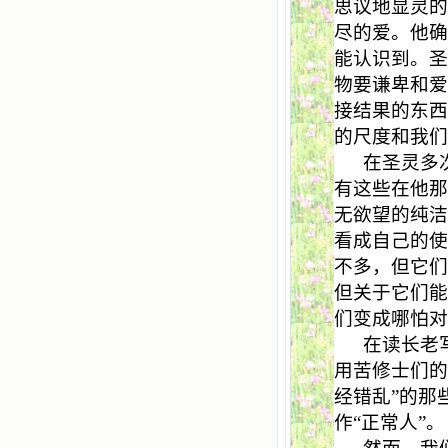
思议地显灵
尽的爱。他
能认识到。
物要谦卑和
接结果的东
的尺度和我
在圣灵多
有这些在他
无欲望的纯
看成自己的
不多，但它
但关于它们
们变成哪怕
在读长老
用苦修士们的
经错乱”的那
作“正常人”。