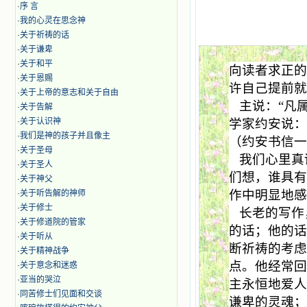
·
序 言
·
我的心灵在思念神
·
关于祈祷的话
·
关于谦卑
·
关于和平
向读者求正
·
关于恩赐
许自己提前
·
关于上帝的意志和关于自由
主说：“凡
·
关于告解
·
关于认识神
学家约安说：
·
我们是神的孩子并且像主
（约安书信
·
关于圣母
我们心里真
·
关于圣人
们想，谁具
·
关于神父
作中明显地
·
关于听告解的神师
·
关于修士
长老的写作
·
关于修道院的管家
的话；他的
·
关于听从
断祈祷的考
·
关于精神战争
点。他经常
·
关于意念和迷惑
·
亚当的哭泣
主永恒地爱
·
同苦修士们见面和交谈
谦卑的灵魂