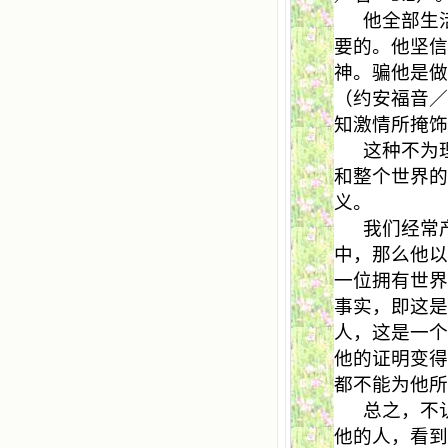
他全部生
要的。他坚
神。骗他是做
（约安福音
知激情所掩
这种不为
和整个世界
义。
我们经常
中，那么他
一位拥有世
事实，即这
人，这是一
他的证明变
都不能为他
总之，不
他的人，看