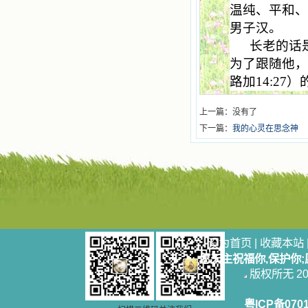
温纯、平和
男子汉。
长老的话
为了跟随他，
路加
14:27
）
上一篇：没有了
下一篇：
我的心灵在思念神
设为首页
|
收藏本站
愿天主祝福你,保护你
版权所无 2006
粤ICP备070