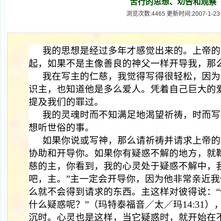
苦行的思想、劝告和观察
浏览次数:4465 更新时间:2007-1-23
我的思想是经过多年才感觉出来的。上帝的
起，如果不是主像善良的神父一样开导我，那
我在写主的仁慈，我觉得写得很轻松，因为
识主，也知道他是多么爱人。凭着自己巨大的
提及我们的罪过。
我的灵魂时而不知满足地渴望祈祷，时而写
想听世俗的事。
如果你说或写神，那么请祈祷并请求上帝的
协助和开导你。如果你有疑惑不解的地方，就
慈的主，你看到，我的心灵处于疑惑不解中，
吧，主。”主一定会开导你，因为他非常亲近
么就不会得到请求的东西。主这样对彼得说：
什么疑惑呢？”（玛特泰福音／太／玛
14:31
）
沉时。心灵也是这样，当它疑惑时，就开始在