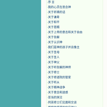
·
序 言
·
我的心灵在思念神
·
关于祈祷的话
·
关于谦卑
·
关于和平
·
关于恩赐
·
关于上帝的意志和关于自由
·
关于告解
·
关于认识神
·
我们是神的孩子并且像主
·
关于圣母
·
关于圣人
·
关于神父
·
关于听告解的神师
·
关于修士
·
关于修道院的管家
·
关于听从
·
关于精神战争
·
关于意念和迷惑
·
亚当的哭泣
·
同苦修士们见面和交谈