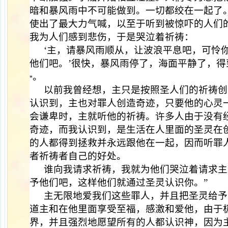
暗和暴风雨中不可能做到。一切都绞在一起了
使出了最大力气喊，以至于听到被惊吓的人们
我为人们感到悲伤，于是哭泣着祈祷：
‘主，请暴风雨顺从，让波浪平息吧，可怜
他们吧。’很快，暴风雨停了，海面平静了，得
。
*
以前我曾经想，主只是按照圣人们的祈祷创
认识到，主也对罪人创造奇迹，只要他的心灵
会谦卑时，主就听他的祈祷。许多人由于没有
奇迹，而我认识到，是生活在人里面的圣灵在
的人都得到拯救并永远跟他在一起，因而听罪
者祈祷者自己的好处。
谁向我请求祈祷，我就为他们哭泣着请求主
予他们吧，这样他们就通过圣灵认识你。”
主无限地爱我们这些罪人，并且把圣灵给予
道主和在他里面享受至福，感激和爱他，由于
界，并且强烈地愿望所有的人都认识神，因为