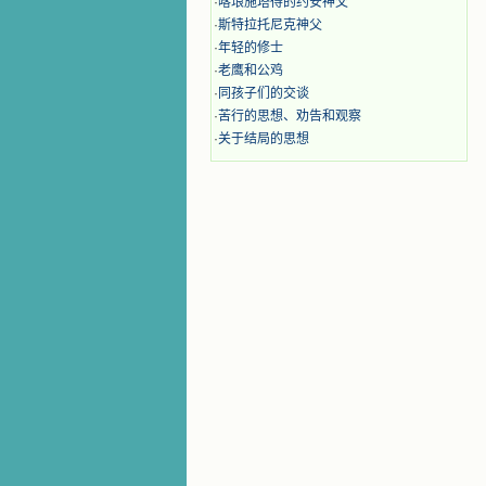
·
喀琅施塔得的约安神父
·
斯特拉托尼克神父
·
年轻的修士
·
老鹰和公鸡
·
同孩子们的交谈
·
苦行的思想、劝告和观察
·
关于结局的思想