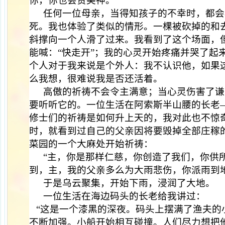
你，你也会赞美神。
任何一位母亲，当得知孩子的不幸时，都会
死。我也体验了类似的情形。一棵被砍掉的和
斜撑向一个人滑了过来。我看到了这个场面，
能喊：“快走开”；我的心灵开始疼痛并哭了起
个人对于我来说是个外人：我不认识他，如果
么我想，很难说我是否还活着。
高傲的祈祷不会令主满意；当心灵伤害了谦
要听听它的。一位生活在阿索斯半山腰的长老
修士们的祈祷是如何升上天的，我对此也不惊
时，就看到过自己的父亲因将要毁掉全部庄稼
菜园的一个大麻处开始祈祷：
“主，你是那样仁慈，你创造了我们，你供
到，主，我的父亲多么为大雨悲伤，你派雨到
于是乌云聚集，开始下雨，浸润了大地。
一位生活在海边码头的长老给我讲过：
“这是一个漆黑的深夜。码头上摆满了渔夫的
不断加强。小船开始相互碰撞。人们尽力想把