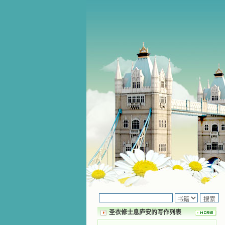
圣衣修士息庐安的写作列表