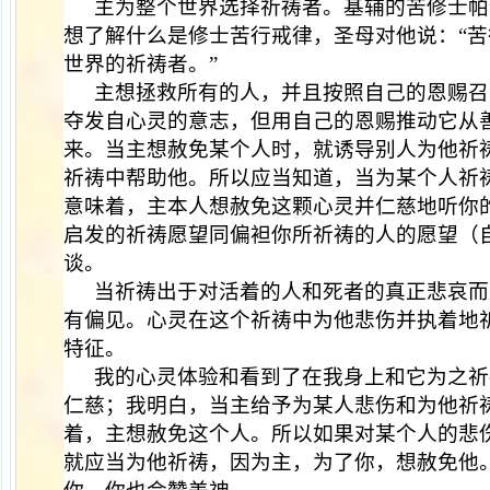
主为整个世界选择祈祷者。基辅的苦修士帕尔费
想了解什么是修士苦行戒律，圣母对他说：“
世界的祈祷者。”
主想拯救所有的人，并且按照自己的恩赐召
夺发自心灵的意志，但用自己的恩赐推动它从
来。当主想赦免某个人时，就诱导别人为他祈
祈祷中帮助他。所以应当知道，当为某个人祈
意味着，主本人想赦免这颗心灵并仁慈地听你
启发的祈祷愿望同偏袒你所祈祷的人的愿望（
谈。
当祈祷出于对活着的人和死者的真正悲哀而
有偏见。心灵在这个祈祷中为他悲伤并执着地
特征。
我的心灵体验和看到了在我身上和它为之祈
仁慈；我明白，当主给予为某人悲伤和为他祈
着，主想赦免这个人。所以如果对某个人的悲
就应当为他祈祷，因为主，为了你，想赦免他