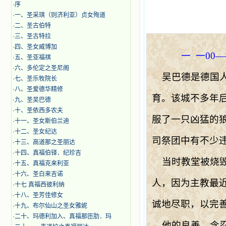
·
序
·
一、圣采琪（则济利亚）贞女殉道
·
二、圣古伯特
·
三、圣古特拉
·
四、圣女威博加
一
一
00
·
五、圣亚福祺
·
六、多伦定之圣尼阁
吴巴德是德国
·
七、圣乐牧院长
·
八、圣爱德华精修
育。该城不多年
·
九、圣吴巴德
·
十、圣依西多农夫
服了一只凶猛的
·
十一、圣女斯伯兰迪
·
十二、圣女纪达
司祭团中有不少
·
十三、高道那之圣丽达
·
十四、真福伯铎．纪珍吉
当时教堂被烧
·
十五、真福克来利亚
·
十六、圣白来吉诺
人，因为主教最
·
十七 真福西彼利纳
·
十八、圣芳佳修女
诚地尽职，以完
·
十九、布尔仙山之圣女雅妮
·
二十、玛德利加入、真福那匝肋．玛
他的良善、含