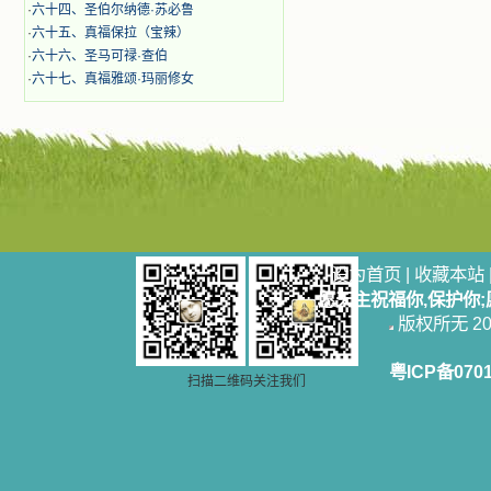
·
六十四、圣伯尔纳德·苏必鲁
·
六十五、真福保拉（宝辣）
·
六十六、圣马可禄·查伯
·
六十七、真福雅颂·玛丽修女
设为首页
|
收藏本站
愿天主祝福你,保护你
版权所无 2006
粤ICP备070
扫描二维码关注我们