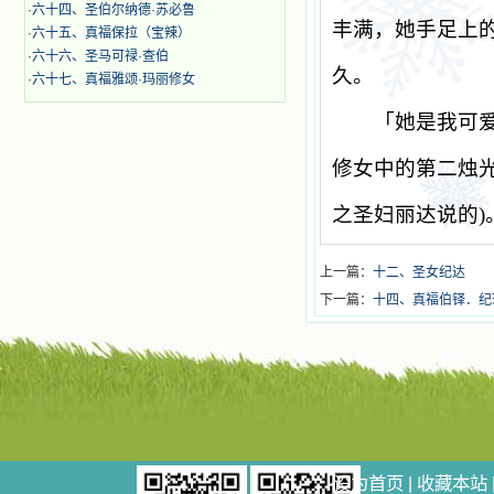
·
六十四、圣伯尔纳德·苏必鲁
丰满，她手足上
·
六十五、真福保拉（宝辣）
·
六十六、圣马可禄·查伯
久。
·
六十七、真福雅颂·玛丽修女
「她是我可
修女中的第二烛
之圣妇丽达说的
)
上一篇：
十二、圣女纪达
下一篇：
十四、真福伯铎．纪
设为首页
|
收藏本站