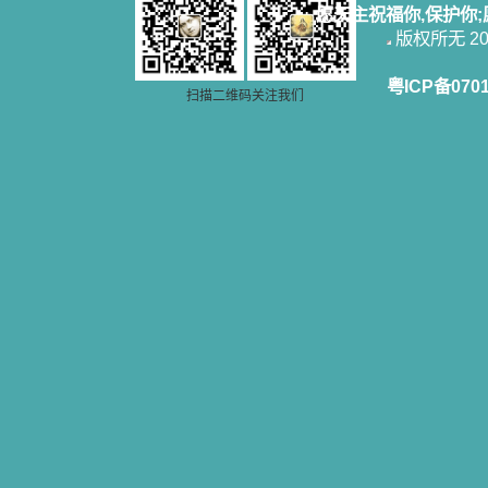
愿天主祝福你,保护你
版权所无 2006
粤ICP备070
扫描二维码关注我们