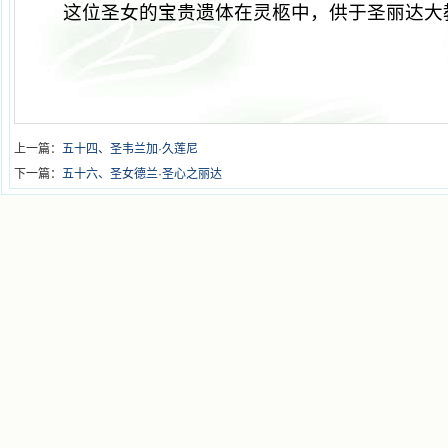
这位圣女的宝贵遗体在灵柩中，供于圣丽达大
上一篇：
五十四、圣韦兰加·久莲尼
下一篇：
五十六、圣女德兰·圣心之丽达