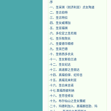
·
序
·
一、圣采琪（则济利亚）贞女殉道
·
二、圣古伯特
·
三、圣古特拉
·
四、圣女威博加
·
五、圣亚福祺
·
六、多伦定之圣尼阁
·
七、圣乐牧院长
·
八、圣爱德华精修
·
九、圣吴巴德
·
十、圣依西多农夫
·
十一、圣女斯伯兰迪
·
十二、圣女纪达
·
十三、高道那之圣丽达
·
十四、真福伯铎．纪珍吉
·
十五、真福克来利亚
·
十六、圣白来吉诺
·
十七 真福西彼利纳
·
十八、圣芳佳修女
·
十九、布尔仙山之圣女雅妮
·
二十、玛德利加入、真福那匝肋．玛