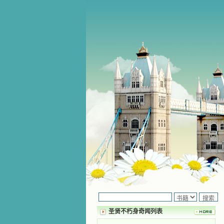
圣贤不朽身奇闻列表