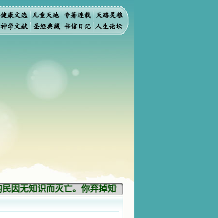
民因无知识而灭亡。你弃掉知识，我也必弃掉你，使你不