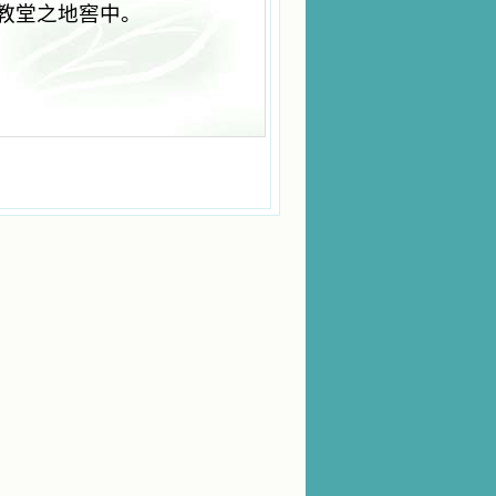
教堂之地窖中。