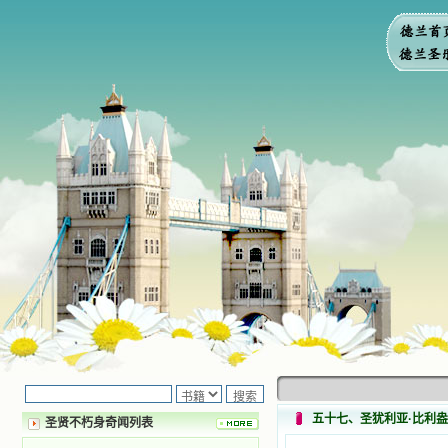
五十七、圣犹利亚·比利盎
圣贤不朽身奇闻列表