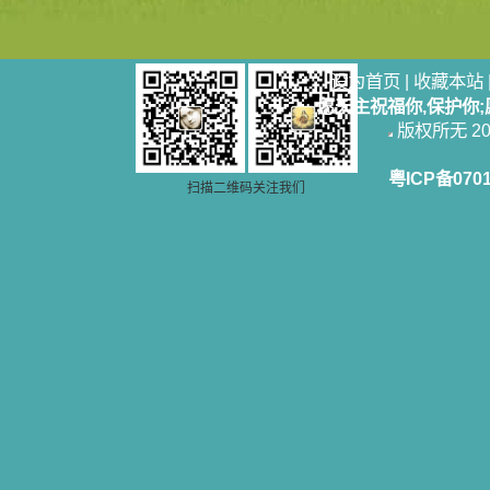
设为首页
|
收藏本站
愿天主祝福你,保护你
版权所无 2006
粤ICP备070
扫描二维码关注我们