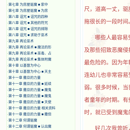
·
第七章 为房屋驱魔 ■ 家中
尺，道高一丈，驱
·
第七章 为房屋驱魔 ■ 为房
·
第八章 诅咒 ■ 诅咒的四种
拖很长的一段时间
·
第八章 诅咒 ■ 其他的符咒
·
第八章 诅咒 ■ 诅咒的排除
·
第八章 诅咒 ■ 求助于巫术
哪些人最容易
·
第九章 再论巫术
·
第九章 再论巫术 ■ 魔法的形
及那些招致恶魔侵
·
第九章 再论巫术 ■ 巫毒、占
·
第九章 再论巫术 ■ 集体附魔
最危险的。因为年
·
第十章 以基督为中心
·
第十章 以基督为中心 ■ 天主
连幼儿也非常容易
·
第十一章 撒旦的力量
·
第十一章 撒旦的力量 ■ 延续
弱。很多时候，当
·
第十一章 撒旦的力量 ■ 魔鬼
·
第十一章 撒旦的力量 ■ 魔鬼
者童年的时期。有
·
第十一章 撒旦的力量 ■ 天使
·
第十一章 撒旦的力量 相关资料
时，就已受到魔鬼
·
第十一章 撒旦的力量 ■ 撒但
·
第十二章 何谓驱魔
·
第十二章 何谓驱魔 ■ 认出魔
好几次我曾听