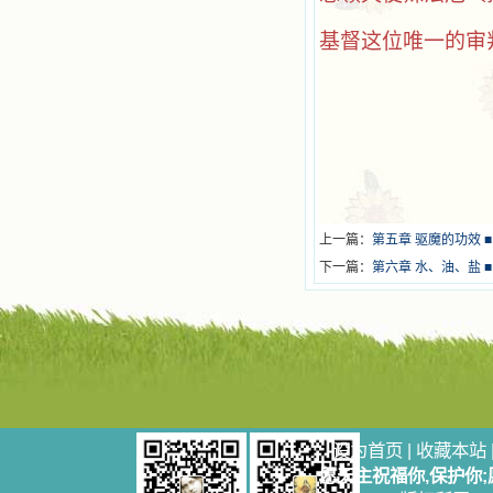
基督这位唯一的审
上一篇：
第五章 驱魔的功效 
下一篇：
第六章 水、油、盐 
设为首页
|
收藏本站
愿天主祝福你,保护你