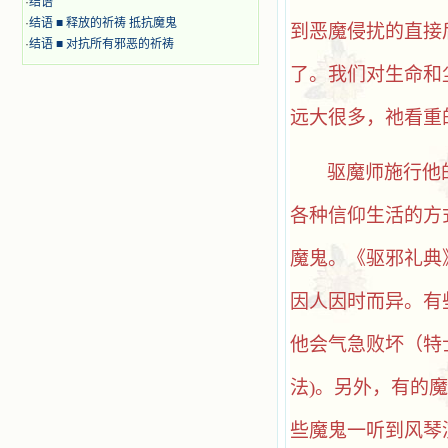
·
结语
·
结语 ■ 释放的祈祷 抵抗魔鬼
到恶魔侵扰的直接
·
结语 ■ 对抗所有邪恶的祈祷
了。我们对生命和
远大很多，祂看重
驱魔师施行他
各种信仰生活的方
魔鬼。《驱邪礼典
因人因时而异。有
他会气急败坏（特
法
)。另外，有的
些魔鬼一听到风琴演