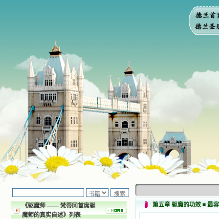
第五章 驱魔的功效 ■ 最
《驱魔师 —— 梵蒂冈首席驱
魔师的真实自述》列表