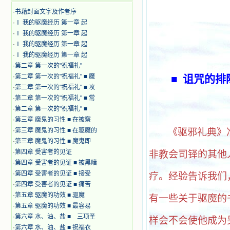
·
书藉封面文字及作者序
·
Ⅰ 我的驱魔经历 第一章 起
·
Ⅰ 我的驱魔经历 第一章 起
·
Ⅰ 我的驱魔经历 第一章 起
·
Ⅰ 我的驱魔经历 第一章 起
·
第二章 第一次的"祝福礼"
·
第二章 第一次的"祝福礼" ■ 魔
■
诅咒的排
·
第二章 第一次的"祝福礼" ■ 攻
·
第二章 第一次的"祝福礼" ■ 常
·
第二章 第一次的"祝福礼" ■
·
第三章 魔鬼的习性 ■ 在被察
·
第三章 魔鬼的习性 ■ 在驱魔的
《驱邪礼典》
·
第三章 魔鬼的习性 ■ 魔鬼即
·
第四章 受害者的见证
非教会司铎的其他
·
第四章 受害者的见证 ■ 被黑暗
·
第四章 受害者的见证 ■ 接受
疗。经验告诉我们
·
第四章 受害者的见证 ■ 痛苦
·
第五章 驱魔的功效 ■ 驱魔
有一些关于驱魔的
·
第五章 驱魔的功效 ■ 最容易
·
第六章 水、油、盐 ■ 三项圣
样会不会使他成为
·
第六章 水、油、盐 ■ 祝福衣