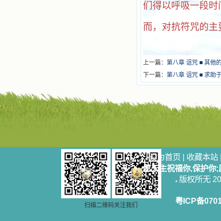
们得以呼吸一段时
而，对抗符咒的主
上一篇：
第八章 诅咒 ■ 其他
下一篇：
第八章 诅咒 ■ 求
设为首页
|
收藏本站
愿天主祝福你,保护你
版权所无 2006
粤ICP备070
扫描二维码关注我们