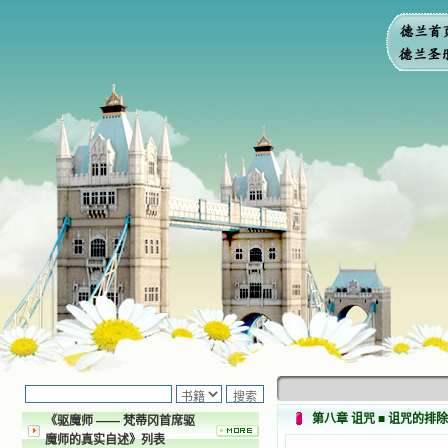
第八章 诅咒 ■ 诅咒的排除
《驱魔师 —— 梵蒂冈首席驱
魔师的真实自述》列表