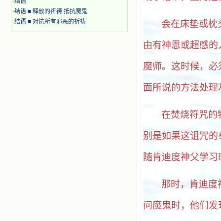
·
结语
·
结语 ■ 释放的祈祷 抵抗魔鬼
·
结语 ■ 对抗所有邪恶的祈祷
会在床垫或枕
由有神恩或超感的
魔师。这时候，必
面所说的方法处理
在焚烧符咒的
别是如果这诅咒的
随肯迪度神父学习
那时，肯迪度
问魔鬼时，他们发