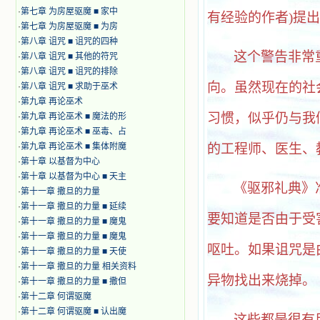
·
第七章 为房屋驱魔 ■ 家中
有经验的作者
)提
·
第七章 为房屋驱魔 ■ 为房
·
第八章 诅咒 ■ 诅咒的四种
这个警告非常
·
第八章 诅咒 ■ 其他的符咒
·
第八章 诅咒 ■ 诅咒的排除
向。虽然现在的社
·
第八章 诅咒 ■ 求助于巫术
·
第九章 再论巫术
习惯，似乎仍与我
·
第九章 再论巫术 ■ 魔法的形
·
第九章 再论巫术 ■ 巫毒、占
·
第九章 再论巫术 ■ 集体附魔
的工程师、医生、
·
第十章 以基督为中心
·
第十章 以基督为中心 ■ 天主
《驱邪礼典》
·
第十一章 撒旦的力量
·
第十一章 撒旦的力量 ■ 延续
要知道是否由于受
·
第十一章 撒旦的力量 ■ 魔鬼
·
第十一章 撒旦的力量 ■ 魔鬼
呕吐。如果诅咒是
·
第十一章 撒旦的力量 ■ 天使
·
第十一章 撒旦的力量 相关资料
异物找出来烧掉。
·
第十一章 撒旦的力量 ■ 撒但
·
第十二章 何谓驱魔
·
第十二章 何谓驱魔 ■ 认出魔
这些都是很有