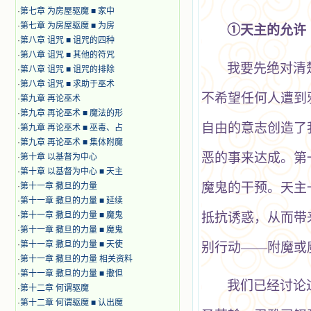
·
第七章 为房屋驱魔 ■ 家中
·
第七章 为房屋驱魔 ■ 为房
①天主的允许
·
第八章 诅咒 ■ 诅咒的四种
·
第八章 诅咒 ■ 其他的符咒
我要先绝对清
·
第八章 诅咒 ■ 诅咒的排除
·
第八章 诅咒 ■ 求助于巫术
不希望任何人遭到
·
第九章 再论巫术
·
第九章 再论巫术 ■ 魔法的形
自由的意志创造了
·
第九章 再论巫术 ■ 巫毒、占
·
第九章 再论巫术 ■ 集体附魔
恶的事来达成。第
·
第十章 以基督为中心
·
第十章 以基督为中心 ■ 天主
魔鬼的干预。天主
·
第十一章 撒旦的力量
·
第十一章 撒旦的力量 ■ 延续
·
第十一章 撒旦的力量 ■ 魔鬼
抵抗诱惑，从而带
·
第十一章 撒旦的力量 ■ 魔鬼
·
第十一章 撒旦的力量 ■ 天使
别行动——附魔或
·
第十一章 撒旦的力量 相关资料
·
第十一章 撒旦的力量 ■ 撒但
我们已经讨论
·
第十二章 何谓驱魔
·
第十二章 何谓驱魔 ■ 认出魔