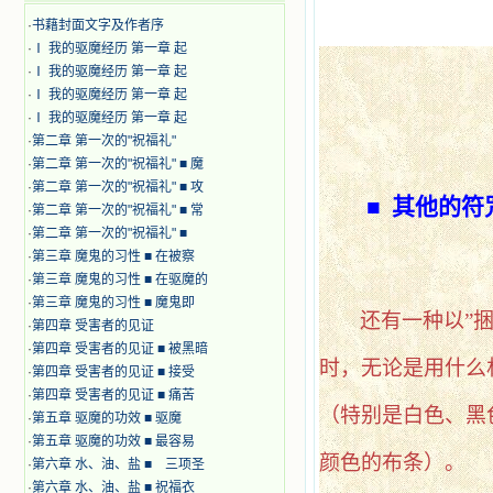
·
书藉封面文字及作者序
·
Ⅰ 我的驱魔经历 第一章 起
·
Ⅰ 我的驱魔经历 第一章 起
·
Ⅰ 我的驱魔经历 第一章 起
·
Ⅰ 我的驱魔经历 第一章 起
·
第二章 第一次的"祝福礼"
·
第二章 第一次的"祝福礼" ■ 魔
·
第二章 第一次的"祝福礼" ■ 攻
■
其他的符
·
第二章 第一次的"祝福礼" ■ 常
·
第二章 第一次的"祝福礼" ■
·
第三章 魔鬼的习性 ■ 在被察
·
第三章 魔鬼的习性 ■ 在驱魔的
·
第三章 魔鬼的习性 ■ 魔鬼即
还有一种以
”
·
第四章 受害者的见证
·
第四章 受害者的见证 ■ 被黑暗
时，无论是用什么
·
第四章 受害者的见证 ■ 接受
·
第四章 受害者的见证 ■ 痛苦
（特别是白色、黑
·
第五章 驱魔的功效 ■ 驱魔
·
第五章 驱魔的功效 ■ 最容易
颜色的布条）。
·
第六章 水、油、盐 ■ 三项圣
·
第六章 水、油、盐 ■ 祝福衣