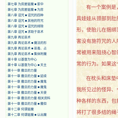
·
第七章 为房屋驱魔 ■ 家中
有一个案例是
·
第七章 为房屋驱魔 ■ 为房
·
第八章 诅咒 ■ 诅咒的四种
具娃娃从颈部到肚
·
第八章 诅咒 ■ 其他的符咒
·
第八章 诅咒 ■ 诅咒的排除
形，使胎儿在捆绑
·
第八章 诅咒 ■ 求助于巫术
·
第九章 再论巫术
害没有施符咒的人
·
第九章 再论巫术 ■ 魔法的形
·
第九章 再论巫术 ■ 巫毒、占
常被用来阻挠心智
·
第九章 再论巫术 ■ 集体附魔
·
第十章 以基督为中心
常的行为。如果这
·
第十章 以基督为中心 ■ 天主
·
第十一章 撒旦的力量
·
第十一章 撒旦的力量 ■ 延续
在枕头和床垫
·
第十一章 撒旦的力量 ■ 魔鬼
·
第十一章 撒旦的力量 ■ 魔鬼
我所见过的怪异、
·
第十一章 撒旦的力量 ■ 天使
·
第十一章 撒旦的力量 相关资料
种各样的东西，包
·
第十一章 撒旦的力量 ■ 撒但
·
第十二章 何谓驱魔
将打了很多结的绳
·
第十二章 何谓驱魔 ■ 认出魔