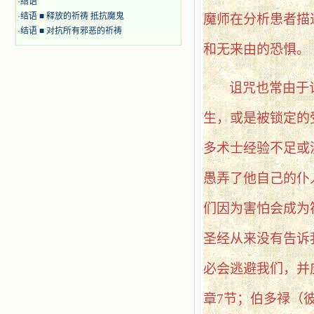
·
结语
·
结语 ■ 释放的祈祷 抵抗魔鬼
魔师在分析患者描
·
结语 ■ 对抗所有邪恶的祈祷
和无来由的恐惧。
诅咒也常由于
生，或是被锁定的
多术士经验不足或
愚弄了他自己的仆
们因为害怕会成为
圣经从来没有告诉
必会逃避我们，并
章7节；伯多禄（彼