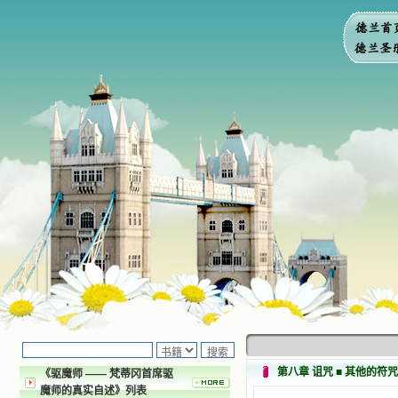
第八章 诅咒 ■ 其他的符
《驱魔师 —— 梵蒂冈首席驱
魔师的真实自述》列表