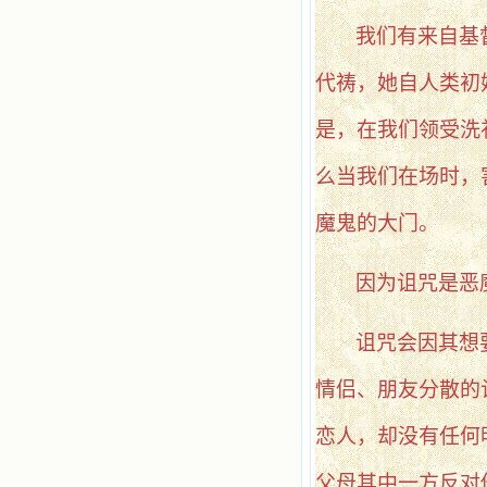
我们有来自基
代祷，她自人类初
是，在我们领受洗
么当我们在场时，
魔鬼的大门。
因为诅咒是恶
诅咒会因其想
情侣、朋友分散的
恋人，却没有任何
父母其中一方反对