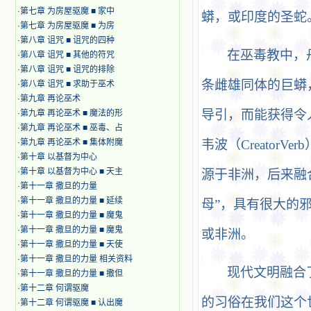
·
第七章 为房屋驱魔 ■ 家中
蟒，或印度的圣蛇
·
第七章 为房屋驱魔 ■ 为房
·
第八章 诅咒 ■ 诅咒的四种
在巫毒教中，
·
第八章 诅咒 ■ 其他的符咒
·
第八章 诅咒 ■ 诅咒的排除
条雌雄同体的巨蟒
·
第八章 诅咒 ■ 求助于巫术
·
第九章 再论巫术
导引，而能获得令
·
第九章 再论巫术 ■ 魔法的形
·
第九章 再论巫术 ■ 巫毒、占
·
第九章 再论巫术 ■ 集体附魔
韦波（Creato
·
第十章 以基督为中心
·
第十章 以基督为中心 ■ 天主
源于非洲，后来融
·
第十一章 撒旦的力量
·
第十一章 撒旦的力量 ■ 延续
母”，具有很大的
·
第十一章 撒旦的力量 ■ 魔鬼
·
第十一章 撒旦的力量 ■ 魔鬼
或非洲。
·
第十一章 撒旦的力量 ■ 天使
·
第十一章 撒旦的力量 相关资料
现代文明融合
·
第十一章 撒旦的力量 ■ 撒但
·
第十二章 何谓驱魔
的习俗在我们这个
·
第十二章 何谓驱魔 ■ 认出魔