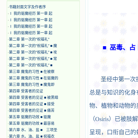
·
书藉封面文字及作者序
·
Ⅰ 我的驱魔经历 第一章 起
·
Ⅰ 我的驱魔经历 第一章 起
·
Ⅰ 我的驱魔经历 第一章 起
·
Ⅰ 我的驱魔经历 第一章 起
·
第二章 第一次的"祝福礼"
·
第二章 第一次的"祝福礼" ■ 魔
■ 巫毒、占
·
第二章 第一次的"祝福礼" ■ 攻
·
第二章 第一次的"祝福礼" ■ 常
·
第二章 第一次的"祝福礼" ■
·
第三章 魔鬼的习性 ■ 在被察
·
第三章 魔鬼的习性 ■ 在驱魔的
圣经中第一次
·
第三章 魔鬼的习性 ■ 魔鬼即
·
第四章 受害者的见证
总是与知识的化身
·
第四章 受害者的见证 ■ 被黑暗
·
第四章 受害者的见证 ■ 接受
物、植物和动物的
·
第四章 受害者的见证 ■ 痛苦
·
第五章 驱魔的功效 ■ 驱魔
（Osiris）已
·
第五章 驱魔的功效 ■ 最容易
·
第六章 水、油、盐 ■ 三项圣
呈现，口衔自己的
·
第六章 水、油、盐 ■ 祝福衣