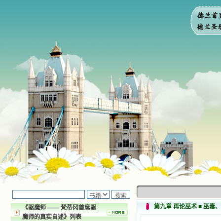
第九章 再论巫术 ■ 巫毒
《驱魔师 —— 梵蒂冈首席驱
魔师的真实自述》列表