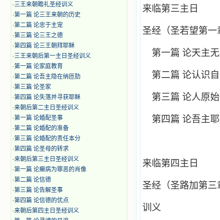
·
三王来朝瞻礼圣经训义
来临第三主日
·
第一篇 论三王来朝的历史
·
第二篇 论忠于主宠
圣经（圣若望第一
·
第三篇 论三王之德
·
第四篇 论三王朝拜耶稣
第一篇 论天主
·
三王来朝后第一主日圣经训义
·
第一篇 论家庭教育
第二篇 论认识
·
第二篇 论吾主隐在纳匝肋
·
第三篇 论圣家
第三篇 论人原
·
第四篇 论失落并寻获耶稣
·
来朝后第二主日圣经训义
第四篇 论吾主
·
第一篇 论婚配圣事
·
第二篇 论婚配的准备
·
第三篇 论婚配的责任本分
·
第四篇 论圣母的转求
·
来朝后第三主日圣经训义
来临第四主日
·
第一篇 论癞病为罪恶的肖像
·
第二篇 论信德
圣经（圣路加第三
·
第三篇 论告解圣事
·
第四篇 论信德的优点
训义
·
来朝后第四主日圣经训义