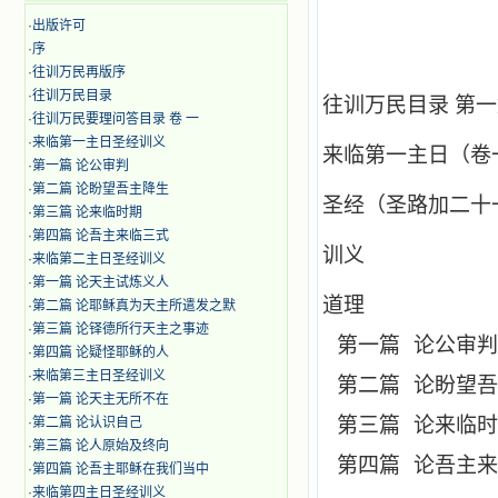
·
出版许可
·
序
·
往训万民再版序
·
往训万民目录
往训万民目录 第
·
往训万民要理问答目录 卷 一
·
来临第一主日圣经训义
来临第一主日（卷
·
第一篇 论公审判
·
第二篇 论盼望吾主降生
圣经（圣路加二十
·
第三篇 论来临时期
·
第四篇 论吾主来临三式
训义
·
来临第二主日圣经训义
·
第一篇 论天主试炼义人
道理
·
第二篇 论耶稣真为天主所遣发之默
·
第三篇 论铎德所行天主之事迹
第一篇
论公审判
·
第四篇 论疑怪耶稣的人
·
来临第三主日圣经训义
第二篇
论盼望吾
·
第一篇 论天主无所不在
第三篇
论来临时
·
第二篇 论认识自己
·
第三篇 论人原始及终向
第四篇
论吾主来
·
第四篇 论吾主耶稣在我们当中
·
来临第四主日圣经训义