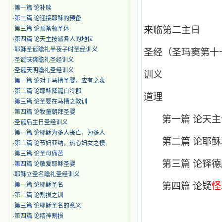
·
第一篇 论补赎
·
第二篇 论迎接耶稣的预备
来临第二主日
·
第三篇 论预备领圣体
·
第四篇 论天主按派各人的地位
·
耶稣圣诞瞻礼半夜子时圣经训义
圣经（圣玛窦第十
·
圣诞昧爽瞻礼圣经训义
·
圣诞天明瞻礼圣经训义
训义
·
第一篇 论对于马槽圣婴，应有之衷
·
第二篇 论耶稣降诞白冷郡
道理
·
第三篇 论圣婴在马槽之教训
·
第四篇 论牧童朝拜圣婴
第一篇 论天
·
圣诞后主日圣经训义
·
第一篇 论耶稣为多人丧亡，为多人
第二篇 论耶
·
第二篇 论节妇亚纳，热心妇女之模
·
第三篇 论圣母痛苦
第三篇 论铎
·
第四篇 论敬爱耶稣圣婴
·
耶稣立圣名瞻礼圣经训义
第四篇 论疑
怪
·
第一篇 论耶稣圣名
·
第二篇 论割损之训
·
第三篇 论耶稣圣名的意义
·
第四篇 论精神割损