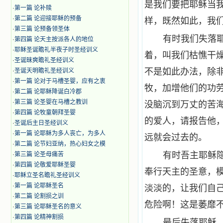
是我们要把耶稣当
·
第一篇 论补赎
·
第二篇 论迎接耶稣的预备
样，既然如此，我
·
第三篇 论预备领圣体
有时我们失落
·
第四篇 论天主按派各人的地位
·
耶稣圣诞瞻礼半夜子时圣经训义
着，叫我们枯憔干
·
圣诞昧爽瞻礼圣经训义
不是如此办法，除
·
圣诞天明瞻礼圣经训义
·
第一篇 论对于马槽圣婴，应有之衷
牧，加增他们的功
·
第二篇 论耶稣降诞白冷郡
·
第三篇 论圣婴在马槽之教训
没脑沉到万丈的苦
·
第四篇 论牧童朝拜圣婴
的爱人，请报告他
·
圣诞后主日圣经训义
·
第一篇 论耶稣为多人丧亡，为多人
远就会过去的。
·
第二篇 论节妇亚纳，热心妇女之模
有时吾主耶稣
·
第三篇 论圣母痛苦
·
第四篇 论敬爱耶稣圣婴
奉行天主的圣意，
·
耶稣立圣名瞻礼圣经训义
·
第一篇 论耶稣圣名
淡淡的，让我们自
·
第二篇 论割损之训
危险啊！这是萎靡
·
第三篇 论耶稣圣名的意义
·
第四篇 论精神割损
最后失落耶稣