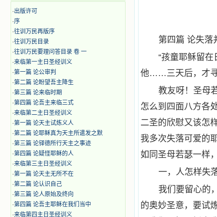
·
出版许可
·
序
·
往训万民再版序
第四篇 论失落
·
往训万民目录
·
往训万民要理问答目录 卷 一
“孩童耶稣留
·
来临第一主日圣经训义
他……三天后，才寻
·
第一篇 论公审判
·
第二篇 论盼望吾主降生
教友呀！圣母
·
第三篇 论来临时期
·
第四篇 论吾主来临三式
怎么到四面八方各
·
来临第二主日圣经训义
二圣的欣慰又该怎
·
第一篇 论天主试炼义人
·
第二篇 论耶稣真为天主所遣发之默
我多次失落可爱的
·
第三篇 论铎德所行天主之事迹
如同圣母若瑟一样
·
第四篇 论疑怪耶稣的人
·
来临第三主日圣经训义
一，人怎样失
·
第一篇 论天主无所不在
·
第二篇 论认识自己
我们要留心的
·
第三篇 论人原始及终向
的奥妙圣意，要试
·
第四篇 论吾主耶稣在我们当中
·
来临第四主日圣经训义