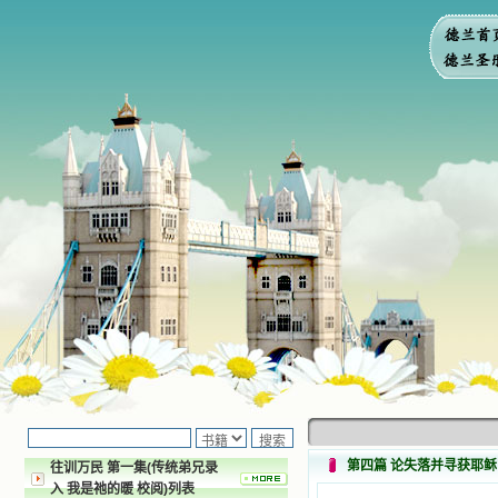
第四篇 论失落并寻获耶稣
往训万民 第一集(传统弟兄录
入 我是祂的暖 校阅)列表