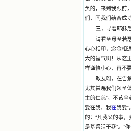
负的，来到我跟前
们，同我们结合成
三，寻着耶稣
请看圣母圣若
心心相印，念念相
大的福气啊！从这
样谨慎小心，再不
教友呀，在告
尤其赏赐我们领圣
主的仁慈”。不该全
爱在我，我
在
我爱”
的：“凡我父的事，
是基督活于我”。“