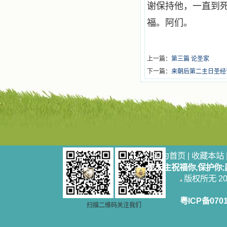
谢保持他，一直到
福。阿们。
上一篇：
第三篇 论圣家
下一篇：
来朝后第二主日圣经
设为首页
|
收藏本站
愿天主祝福你,保护你
版权所无 2006
粤ICP备070
扫描二维码关注我们