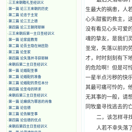
·
三王来朝瞻礼圣经训义
生最大的祸患，人
·
第一篇 论三王来朝的历史
·
第二篇 论忠于主宠
心头甜蜜的救主，
·
第三篇 论三王之德
·
第四篇 论三王朝拜耶稣
没有看见心头可爱
·
三王来朝后第一主日圣经训义
魂的挚友，是我们
·
第一篇 论家庭教育
·
第二篇 论吾主隐在纳匝肋
圣宠，失落以前的
·
第三篇 论圣家
才，时时刻刻有下
·
第四篇 论失落并寻获耶稣
·
来朝后第二主日圣经训义
的危险啊！但是可
·
第一篇 论婚配圣事
一星半点污秽的快
·
第二篇 论婚配的准备
·
第三篇 论婚配的责任本分
其最可痛可怜的，
·
第四篇 论圣母的转求
·
来朝后第三主日圣经训义
无其事的一般，请
·
第一篇 论癞病为罪恶的肖像
同牧童寻找逃去的
·
第二篇 论信德
·
第三篇 论告解圣事
二，该怎样寻
·
第四篇 论信德的优点
·
来朝后第四主日圣经训义
人若不幸失落