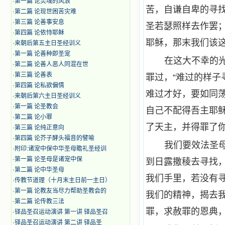
·
第一篇 论灵魂的风浪
苦，自谦自卑的寻
·
第二篇 论现世困苦灾难
·
第三篇 论善事安息
圣若瑟照样去作罢
·
第四篇 论依恃耶稣
耶稣，那末我们该
·
来朝后第五主日圣经训义
·
第一篇 论善种即圣宠
在这大不幸的
·
第二篇 论善人恶人同混在世
·
第三篇 论善表
罪过，“难过的样子
·
第四篇 论私欲偏情
难过才好，要如同
·
来朝后第六主日圣经训义
·
第一篇 论圣教会
自己不配得吾主耶
·
第二篇 论小罪
了天主，并得罪了你
·
第三篇 论纯正意向
·
第四篇 论芥子酵头福音的譬喻
我们要效法圣
·
附印:诸宠中保中华圣母瞻礼圣经训
·
第一篇 论圣母是诸宠中保
到日露撒稜去寻找
·
第二篇 论中华圣母
我们手里，若没有
·
传教节道理（十月末主日前一主日）
·
第一篇 论教友当尽力帮助圣教会的
我们的精神，揭去
·
第二篇 论传教三法
罪，求赦罪的恩典，
·
铎品圣召运动演讲 第一讲 铎品圣召
·
铎品圣召运动演讲 第二讲 铎品圣