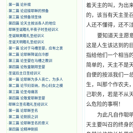
着天主的叫，为出
·
第一篇 论补赎
·
第二篇 论迎接耶稣的预备
的，该当有天主圣
·
第三篇 论预备领圣体
·
第四篇 论天主按派各人的地位
人还不懂得，还不
·
耶稣圣诞瞻礼半夜子时圣经训义
要知道天主愿
·
圣诞昧爽瞻礼圣经训义
·
圣诞天明瞻礼圣经训义
这是人生该达到的
·
第一篇 论对于马槽圣婴，应有之衷
指给他们一个相当
·
第二篇 论耶稣降诞白冷郡
·
第三篇 论圣婴在马槽之教训
简单的，天主不是
·
第四篇 论牧童朝拜圣婴
·
圣诞后主日圣经训义
自便的按派我们一
·
第一篇 论耶稣为多人丧亡，为多人
生，叫那个作农夫
·
第二篇 论节妇亚纳，热心妇女之模
·
第三篇 论圣母痛苦
己职务，若是不从
·
第四篇 论敬爱耶稣圣婴
么危险的事啊！
·
耶稣立圣名瞻礼圣经训义
·
第一篇 论耶稣圣名
为此凡自作聪
·
第二篇 论割损之训
·
第三篇 论耶稣圣名的意义
天主要叫召的终身
·
第四篇 论精神割损