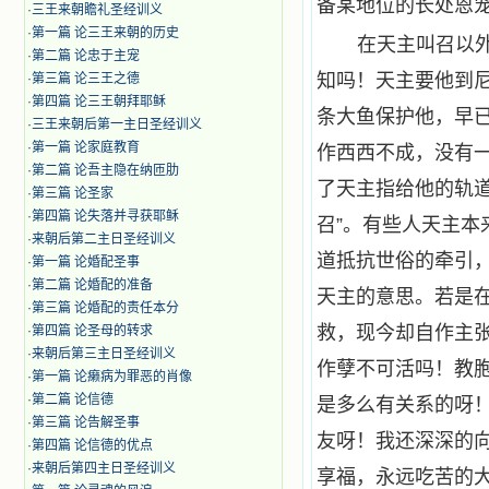
备某地位的长处恩
·
三王来朝瞻礼圣经训义
·
第一篇 论三王来朝的历史
在天主叫召以
·
第二篇 论忠于主宠
知吗！天主要他到
·
第三篇 论三王之德
·
第四篇 论三王朝拜耶稣
条大鱼保护他，早
·
三王来朝后第一主日圣经训义
·
第一篇 论家庭教育
作西西不成，没有
·
第二篇 论吾主隐在纳匝肋
了天主指给他的轨
·
第三篇 论圣家
·
第四篇 论失落并寻获耶稣
召”。有些人天主
·
来朝后第二主日圣经训义
道抵抗世俗的牵引
·
第一篇 论婚配圣事
·
第二篇 论婚配的准备
天主的意思。若是
·
第三篇 论婚配的责任本分
救，现今却自作主
·
第四篇 论圣母的转求
·
来朝后第三主日圣经训义
作孽不可活吗！教
·
第一篇 论癞病为罪恶的肖像
·
第二篇 论信德
是多么有关系的呀！
·
第三篇 论告解圣事
友呀！我还深深的
·
第四篇 论信德的优点
·
来朝后第四主日圣经训义
享福，永远吃苦的