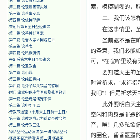
·
第一篇 论灵魂的风浪
索，模模糊糊的，
·
第二篇 论现世困苦灾难
·
第三篇 论善事安息
二、我们该怎
·
第四篇 论依恃耶稣
·
来朝后第五主日圣经训义
在这事情里，
·
第一篇 论善种即圣宠
圣前驱不是在
·
第二篇 论善人恶人同混在世
·
第三篇 论善表
的圣意，我们必能
·
第四篇 论私欲偏情
·
来朝后第六主日圣经训义
可，“在喧哗里没有
·
第一篇 论圣教会
要知道天主的
·
第二篇 论小罪
·
第三篇 论纯正意向
时常祈求，“求祢指
·
第四篇 论芥子酵头福音的譬喻
我吧”！但是祈求天
·
附印:诸宠中保中华圣母瞻礼圣经训
·
第一篇 论圣母是诸宠中保
此外要明白天
·
第二篇 论中华圣母
·
传教节道理（十月末主日前一主日）
空闲和肉身是罪恶
·
第一篇 论教友当尽力帮助圣教会的
音，唉！几多私欲
·
第二篇 论传教三法
·
铎品圣召运动演讲 第一讲 铎品圣召
的圈套，昏昏噩噩
·
铎品圣召运动演讲 第二讲 铎品圣