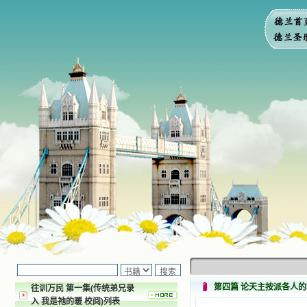
第四篇 论天主按派各人
往训万民 第一集(传统弟兄录
入 我是祂的暖 校阅)列表