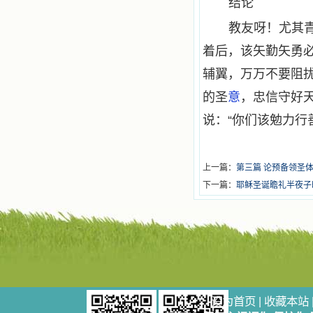
结论
教友呀！尤其
着后，该矢勤矢勇
辅翼，万万不要阻
的圣
意
，忠信守好
说：“你们该勉力行
上一篇：
第三篇 论预备领圣
下一篇：
耶稣圣诞瞻礼半夜子
设为首页
|
收藏本站