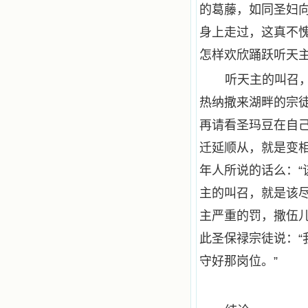
的葛藤，如同圣妇
身上走过，这真不
怎样欢欣踊跃听天
听天主的叫召
热纳撒来湖畔的宗
再请看圣玛豆在自己
迁延顺从，就是变
年人所说的话么：“
主的叫召，就是该
主严重的罚，撒伍
此圣保禄宗徒说：
守好那岗位。”