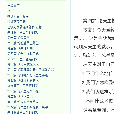
·
出版许可
·
序
·
往训万民再版序
第四篇 论天主
·
往训万民目录
·
往训万民要理问答目录 卷 一
教友！今天圣
·
来临第一主日圣经训义
示……”这是告诉
·
第一篇 论公审判
·
第二篇 论盼望吾主降生
就顺从天主的默示
·
第三篇 论来临时期
·
第四篇 论吾主来临三式
训，就是为一总寻
·
来临第二主日圣经训义
从天主对于自
·
第一篇 论天主试炼义人
·
第二篇 论耶稣真为天主所遣发之默
1.不问什么地
·
第三篇 论铎德所行天主之事迹
·
第四篇 论疑怪耶稣的人
2.我们该怎样
·
来临第三主日圣经训义
3.我们该这样
·
第一篇 论天主无所不在
·
第二篇 论认识自己
一、不问什么地位
·
第三篇 论人原始及终向
·
第四篇 论吾主耶稣在我们当中
请看圣若翰，
·
来临第四主日圣经训义