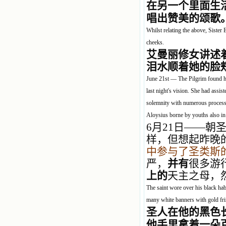
在另一个里面生
唱出赞美的颂歌
Whilst relating the above, Sister
cheeks.
艾曼丽修女讲述
泪水顺着她的脸
June 21st — The Pilgrim found her
last night's vision. She had assiste
solemnity with numerous processio
Aloysius borne by youths also in
6
月21日——朝
样，但想起昨晚
中参与了圣类斯
严，
并有
很多游
上的
天主之母，
The saint wore over his black habi
many white banners with gold fri
圣人在他的黑色
他手里拿着一朵