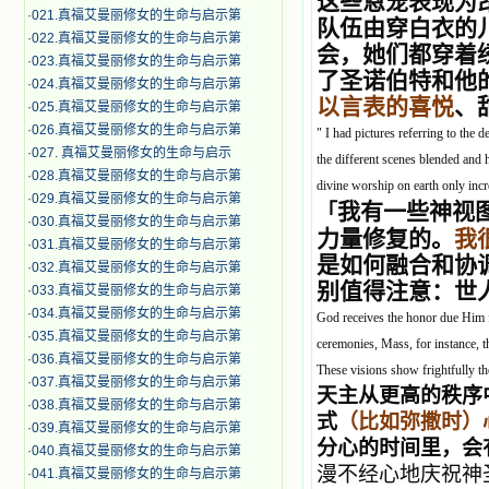
这些恩宠表现为
·
021.真福艾曼丽修女的生命与启示第
队伍由穿白衣的
·
022.真福艾曼丽修女的生命与启示第
会，她们都穿着
·
023.真福艾曼丽修女的生命与启示第
了圣诺伯特和他
·
024.真福艾曼丽修女的生命与启示第
以言表的喜悦
、
·
025.真福艾曼丽修女的生命与启示第
·
026.真福艾曼丽修女的生命与启示第
" I had pictures referring to the 
·
027. 真福艾曼丽修女的生命与启示
the different scenes blended and
·
028.真福艾曼丽修女的生命与启示第
divine worship on earth only incre
·
029.真福艾曼丽修女的生命与启示第
我有一些神视
「
·
030.真福艾曼丽修女的生命与启示第
力量修复的。
我
·
031.真福艾曼丽修女的生命与启示第
是如何融合和协
·
032.真福艾曼丽修女的生命与启示第
别值得注意：世
·
033.真福艾曼丽修女的生命与启示第
·
034.真福艾曼丽修女的生命与启示第
God receives the honor due Him f
·
035.真福艾曼丽修女的生命与启示第
ceremonies, Mass, for instance, the
·
036.真福艾曼丽修女的生命与启示第
These visions show frightfully the
·
037.真福艾曼丽修女的生命与启示第
天主从更高的秩序
·
038.真福艾曼丽修女的生命与启示第
式
（比如弥撒时）
·
039.真福艾曼丽修女的生命与启示第
分心的时间里，会
·
040.真福艾曼丽修女的生命与启示第
漫不经心地庆祝神
·
041.真福艾曼丽修女的生命与启示第