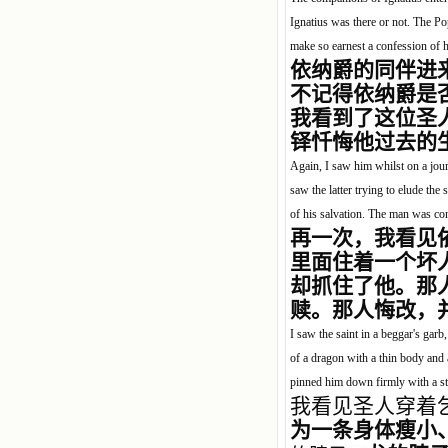
Ignatius was there or not. The Po
make so earnest a confession of his
依纳爵的同伴进
不记得依纳爵是
我看到了这位圣
铎忏悔他过去的
Again, I saw him whilst on a jour
saw the latter trying to elude th
of his salvation. The man was co
再一次，我看见
里面住着一个坏
却抓住了他。那
赎。那人悔改，
I saw the saint in a beggar's gar
of a dragon with a thin body and a
pinned him down firmly with a sta
我看见圣人穿着
为一条身体瘦小