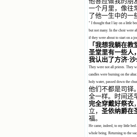
他答应做我的朋
一个月里，像往
了他一生中的一
" I thought that I lay on a little
but not many. In the choir were 
if they were about to start on a jo
「
我想我躺在教
圣堂里有一些人
我认出了方济·
They were not all priests. They wor
candles were burning on the altar.
holy water, passed down the churc
他们不都是司铎
全一样。时间还
完全穿戴好祭衣
立，
圣依纳爵在
福。
He came, indeed, to my little bed
whole being. Returning to the sac