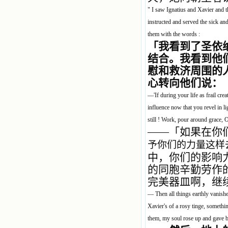
" I saw Ignatius and Xavier and t
instructed and served the sick an
them with the words :
「
我看到了圣依
结合。我看到他
慰和救济周围的
心转向他们说：
—'If during your life as frail c
influence now that you revel in l
still ! Work, pour around grace, O
——
「
如果在你
予
你们的力量这样
中，你们的影响
的同胞辛勤劳作
完美器皿啊，继
— Then all things earthly vanishe
Xavier's of a rosy tinge, somethi
them, my soul rose up and gave ba