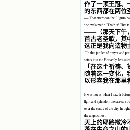
作了一顶王冠、
的东西都在两位
— (That afternoon the Pilgrim havi
she exclaimed : “That's it! That is
——（那天下午
首古老圣歌，其
这正是我向造物
“In this jubilee of prayer and pra
saints into the Heavenly Jerusalem
「
在这个祈祷、
随着这一变化，
以形容我在那里
It was not as when I saw it before
light and splendor, the streets st
over the centre of the city, in li
the angelic host.
天上的耶路撒冷
落在生命之山的