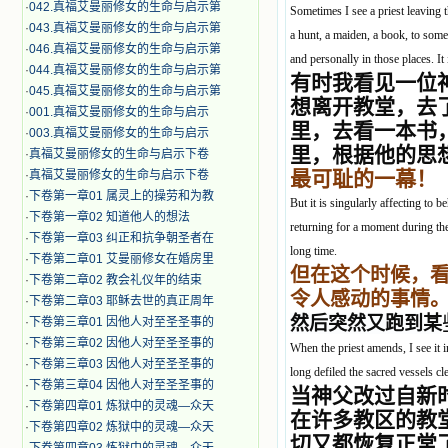
·
042.真福艾曼丽修女的生命与启示第
Sometimes I see a priest leaving t
·
043.真福艾曼丽修女的生命与启示第
a hunt, a maiden, a book, to some
·
046.真福艾曼丽修女的生命与启示第
and personally in those places. It 
·
044.真福艾曼丽修女的生命与启示第
有时我看见一位
·
045.真福艾曼丽修女的生命与启示第
想
离开教堂，去
·
001.真福艾曼丽修女的生命与启示
里，去看一本书
·
003.真福艾曼丽修女的生命与启示
里，根据他的
思
·
真福艾曼丽修女的生命与启示下卷
最可耻的一幕！
·
真福艾曼丽修女的生命与启示下卷
·
下卷第一章01 属灵上的操劳和为教
But it is singularly affecting to b
·
下卷第一章02 知道他人的想法
returning for a moment during the
·
下卷第一章03 纠正和抗争朝圣者在
long time.
·
下卷第二章01 艾曼丽修女在婚房里
但在这个时候，
·
下卷第二章02 教会礼仪年的结束
令人感动的事情
·
下卷第二章03 耶稣去世的真正周年
然后突然又跑到某
·
下卷第三章01 因他人对至圣圣事的
·
下卷第三章02 因他人对至圣圣事的
When the priest amends, I see it i
·
下卷第三章03 因他人对至圣圣事的
long defiled the sacred vessels cl
·
下卷第三章04 因他人对至圣圣事的
当神父改过自新
·
下卷第四章01 炼狱中的灵魂—众天
在许多教区的教
·
下卷第四章02 炼狱中的灵魂—众天
切又都恢复正常