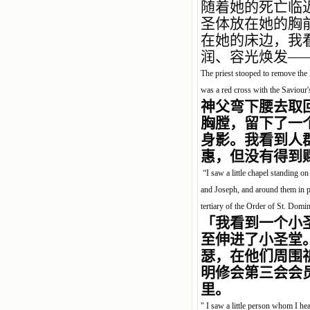
随着她的死亡临
圣体放在她的胸
在她的床边，我
润、容光焕发—
The priest stooped to remove the 
was a red cross with the Saviour's
神父弯下腰去取
胸膛，留下了一
身影。我看到人
惠，但没有得到
“I saw a little chapel standing o
and Joseph, and around them in 
tertiary of the Order of St. Domin
「
我看到一个小
至伸进了小圣堂
瑟，在他们周围
明修会第三会会
里。
" I saw a little person whom I hea