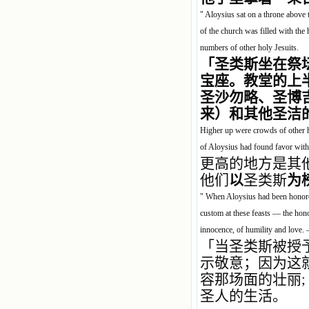
" Aloysius sat on a throne above
of the church was filled with the
numbers
of other holy Jesuits.
「
圣类斯坐在祭
宝座。教堂的上
圣沙勿略、圣博
来）和其他圣洁
Higher up were crowds of other h
of Aloysius had found favor with
更高的地方是其
他们
以
圣类斯
为
" When Aloysius had been honored
custom at these feasts — the hono
innocence, of humility and love. —
「
当圣类斯被授
示敬意；因为这
容那场面的壮丽
圣人的生活。