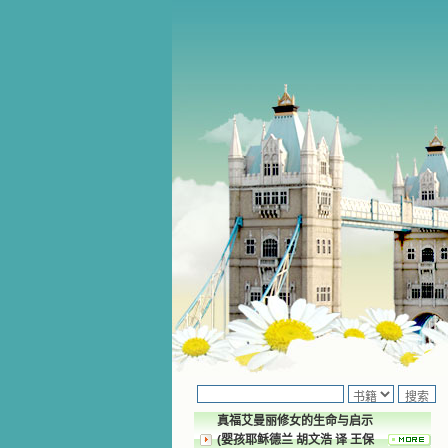
真福艾曼丽修女的生命与启示
(婴孩耶稣德兰 胡文浩 译 王保