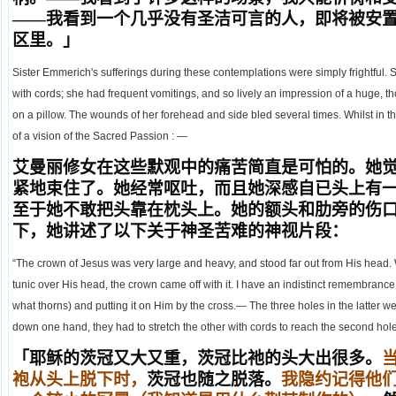
——我看到一个几乎没有圣洁可言的人，即将被安
区里。」
Sister Emmerich's sufferings during these contemplations were simply frightful. Sh
with cords; she had frequent vomitings, and so lively an impression of a huge, t
on a pillow. The wounds of her forehead and side bled several times. Whilst in th
of a vision of the Sacred Passion : —
艾曼丽修女在这些默观中的痛苦简直是可怕的。她
紧地束住了。她经常呕吐，而且她深感自已头上有
至于她不敢把头靠在枕头上。她的额头和肋旁的伤
下，她讲述了以下关于神圣苦难的神视片段：
“The crown of Jesus was very large and heavy, and stood far out from His hea
tunic over His head, the crown came off with it. I have an indistinct remembrance 
what thorns) and putting it on Him by the cross.— The three holes in the latter w
down one hand, they had to stretch the other with cords to reach the second hole
「耶稣的茨冠又大又重，茨冠比祂的头大出很多。
袍从头上脱下时，
茨冠也随之脱落。
我隐约记得他