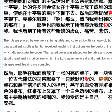
我看到她们对我们的主说话时是多么亲密和信赖。
十字架，她的许多同会修女在十字架上放了成堆的
重，使她在十字架的重压下倒下去。然后耶稣提醒
字架下。克莱尔喊道：『啊！那么，请向我伸出祢
的那样！』——耶稣也向我展示了所有靠近我床
边
我。我也看到了所有这些新娘的虚弱、痛苦、悲伤
Then Jesus placed before me a shining table and covered it with a snowy cloth. 
Law a patient, spotless lamb. I received touching instructions on the purity of the 
which did not stain the cover. Then a red cover was placed on the table and over
stood bread and a chalice from which the Lord gave me to eat and drink. It was 
disappeared, leaving me consoled.
然后，耶稣在我面前放了一张闪亮的桌子，用一块
一位古代律法的司祭献祭了一只默默忍
受
的、
纯洁
桌布和羔羊洁净的感人的指示；羔羊的血没有弄脏
色的桌布，红桌布上又罩了一个白色透明的桌布，
着主要赐给我吃的和喝的。我领受的是主自己——
安慰。