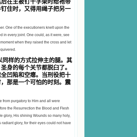
然后在主被钉十字架时给祂带
手钉住时，又得用绳子把另一
ner. One of the executioners knelt upon the
 in every joint. One could, as it were, see
le moment when they raised the cross and let
y quivered.
以同样的方式拉伸主的腿。其
。圣身的每个关节都脱臼了。
完全凹陷和空瘪。当刑役把十
时，那是一个可怕的时刻。震
me from purgatory to Him and all were
efore the Resurrection the Blood and Flesh
ble glory, His shining Wounds so many holy,
 radiant glory, for their eyes could not have