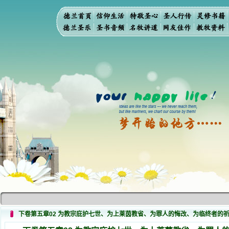
下卷第五章02 为教宗庇护七世、为上莱茵教省、为罪人的悔改、为临终者的