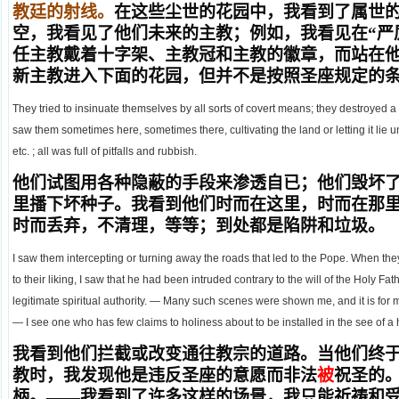
教廷的射线。
在这些尘世的花园中，我看到了属世
空，我看见了他们未来的主教；例如，我看见在“严
任主教戴着十字架、主教冠和主教的徽章，而站在
新主教进入下面的花园，但并不是按照圣座规定的
They tried to insinuate themselves by all sorts of covert means; they destroyed a 
saw them sometimes here, sometimes there, cultivating the land or letting it lie un
etc. ; all was full of pitfalls and rubbish.
他们试图用各种隐蔽的手段来渗透自已；他们毁坏
里播下坏种子。我看到他们时而在这里，时而在那
时而丢弃，不清理，等等；到处都是陷阱和垃圾。
I saw them intercepting or turning away the roads that led to the Pope. When th
to their liking, I saw that he had been intruded contrary to the will of the Holy 
legitimate spiritual authority. — Many such scenes were shown me, and it is for me 
— I see one who has few claims to holiness about to be installed in the see of 
我看到他们拦截或改变通往教宗的道路。当他们终
教时，我发现他是违反圣座的意愿而非法
被
祝圣的
柄。——我看到了许多这样的场景，我只能祈祷和