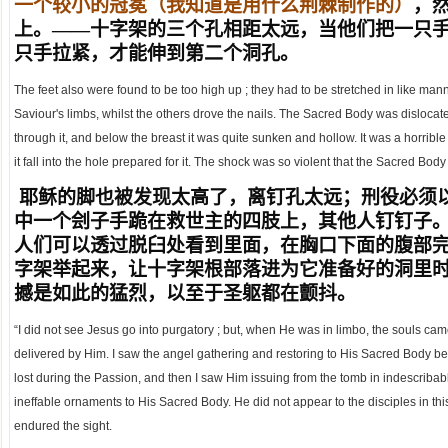
一个较小的冠冕（我知道是用什么荆棘制作的）
，
上。——十字架的三个孔相距太远，当他们把一只
只手拉紧，才能伸到第二个洞孔。
The feet also were found to be too high up ; they had to be stretched in like man
Saviour's limbs, whilst the others drove the nails. The Sacred Body was dislocated
through it, and below the breast it was quite sunken and hollow. It was a horrib
it fall into the hole prepared for it. The shock was so violent that the Sacred Bod
耶稣的脚也被发现太高了，离钉孔太远；刑役必须
中一个刽子手跪在救世主的四肢上，其他人钉钉子
人们可以透过脱臼处看到里面，在胸口下面的腹部
字架举起来，让十字架根部落进为它准备好的洞里
撼是如此的猛烈，以至于圣躯都在颤抖。
“I did not see Jesus go into purgatory ; but, when He was in limbo, the souls ca
delivered by Him. I saw the angel gathering and restoring to His Sacred Body b
lost during the Passion, and then I saw Him issuing from the tomb in indescriba
ineffable ornaments to His Sacred Body. He did not appear to the disciples in this
endured the sight.