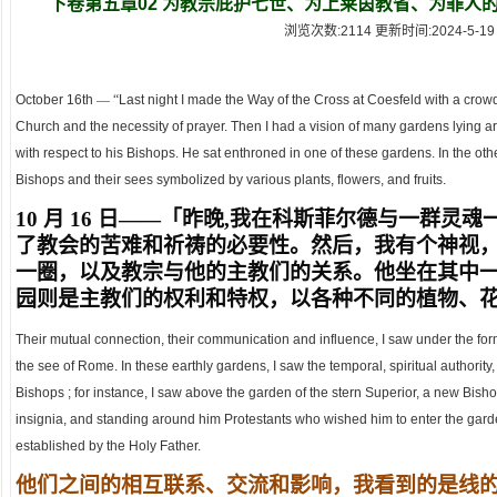
下卷第五章02 为教宗庇护七世、为上莱茵教省、为罪人
浏览次数:2114 更新时间:2024-5-19
October 16th
—
“
Last night I made the Way of the Cross at Coesfeld with a crow
Church and the necessity of prayer. Then I had a vision of many gardens lying ar
with respect to his Bishops. He sat enthroned in one of these gardens. In the othe
Bishops and their sees symbolized by various plants, flowers, and fruits.
10
月 16 日——「昨晚,我在科斯菲尔德与一群灵魂
了教会的苦难和祈祷的必要性。然后，我有个神视
一圈，以及教宗与他的主教们的关系。他坐在其中
园则是主教们的权利和特权，以各种不同的植物、
Their mutual connection, their communication and influence, I saw under the form
the see of Rome. In these earthly gardens, I saw the temporal, spiritual authority,
Bishops ; for instance, I saw above the garden of the stern Superior, a new Bisho
insignia, and standing around him Protestants who wished him to enter the garde
established by the Holy Father.
他们之间的相互联系、交流和影响，我看到的是线