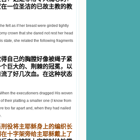
置在一位圣洁的已故主教的教
e felt as if her breast were girded tightly
horny crown that she dared not rest her head
is state, she related the following fragments
觉得自己的胸膛好像被绳子紧
一个巨大的、荆棘的冠冕，以
口流了好几次血。在这种状态
d. When the executioners dragged His woven
of their platting a smaller one (I know from
ere too far apart and, when they had nailed
.
当刑役将主耶稣身上的编织长
们在十字架旁给主耶稣戴上了