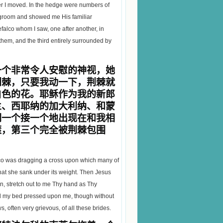
er I moved. In the hedge were numbers of
egroom and showed me His familiar
falco whom I saw, one after another, in
 them, and the third entirely surrounded by
一个非常令人安慰的神视，她
荆棘，只要我动一下，荆棘就
白色的花。耶稣作为我的新郎
兰、西耶纳的加大利纳、和蒙
们一个接一个地出现在和我相
滚，第三个完全被荆棘包围
lco was dragging a cross upon which many of
y that she sank under its weight. Then Jesus
en, stretch out to me Thy hand as Thy
d my bed pressed upon me, though without
ws, often very grievous, of all these brides.