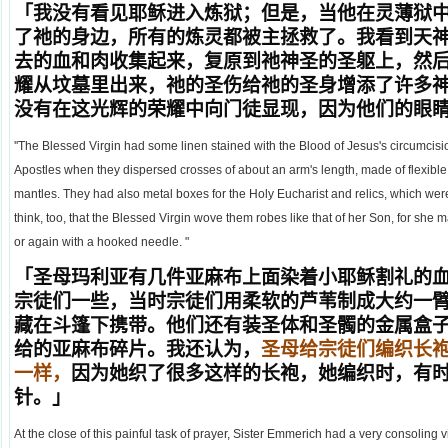
「我没有看见耶稣进入炼狱；但是，当他在灵薄狱
了祂的身边，所有的炼灵都被主拯救了。我看到天
去的血和肉收集起来，复原到祂神圣的圣躯上，然
耀从坟墓里出来，祂的圣伤给祂的圣身增添了许多
没有在这光辉的荣耀中向门徒显现，因为他们的眼
''The Blessed Virgin had some linen stained with the Blood of Jesus's circumci
Apostles when they dispersed crosses of about an arm's length, made of flexible 
mantles. They had also metal boxes for the Holy Eucharist and relics, which were, 
think, too, that the Blessed Virgin wove them robes like that of her Son, for s
or again with a hooked needle. "
「圣母玛利亚有几件亚麻布上面染着小耶稣割礼的
宗徒们一些，当时宗徒们用柔软的芦苇制成大约一
藏在斗篷下携带。他们还有装圣体和圣髑的金属盒
给的亚麻布碎片。我还认为，
圣母给宗徒们编织长
一样，
因为她织了很多这样的长袍，她编织时，有
针。」
At the close of this painful task of prayer, Sister Emmerich had a very consolin