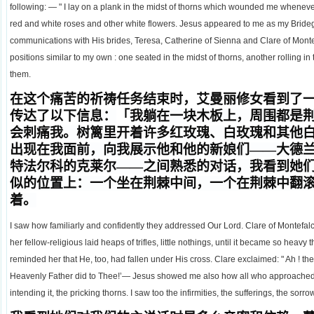
following: — " I lay on a plank in the midst of thorns which wounded me whenev
red and white roses and other white flowers. Jesus appeared to me as my Brid
communications with His brides, Teresa, Catherine of Sienna and Clare of Monte
positions similar to my own : one seated in the midst of thorns, another rolling in
them.
在这个痛苦的祈祷任务结束时，艾曼丽修女看到了
传达了以下信息
：
「
我躺在一块木板上，周围都是
会刺痛我。树篱里开着许多红玫瑰、白玫瑰和其他
出现在我面前，向我展示他和他的新娘们——大德
特法尔科的克莱尔——之间熟悉的对话，我看到她
似的位置上：一个坐在荆棘中间，一个在荆棘中翻
着。
I saw how familiarly and confidently they addressed Our Lord. Clare of Montefa
her fellow-religious laid heaps of trifles, little nothings, until it became so heav
reminded her that He, too, had fallen under His cross. Clare exclaimed: " Ah ! th
Heavenly Father did to Thee!’— Jesus showed me also how all who approache
intending it, the pricking thorns. I saw too the infirmities, the sufferings, the sorro