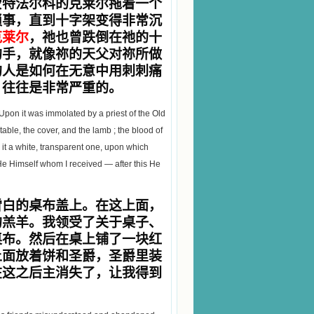
蒙特法尔科的克莱尔拖着一个
琐事，直到十字架变得非常沉
克莱尔
，祂也曾跌倒在祂的十
的手，就像祢的天父对祢所做
的人是如何在无意中用刺刺痛
，往往是非常严重的。
Upon it was immolated by a priest of the Old
table, the cover, and the lamb ; the blood of
 it a white, transparent one, upon which
He Himself whom I received — after this He
雪白的桌布盖上。在这上面，
的羔羊。我领受了关于桌子、
桌布。然后在桌上铺了一块红
上面放着饼和圣爵，圣爵里装
在这之后主消失了，让我得到