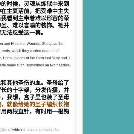
中的时候，灵魂从炼狱中来到
神在主复活前，把受难中主失
后我看到主带着难以形容的荣
神圣、难以言喻的装饰。祂并
睛无法忍受这一幕。
sion and His other Wounds. She gave the
reeds, which they carried under their
I think, pieces of the linen that Mary had. I
he made many such, sometimes on two needles,
血和其他圣伤的血。圣母给了
臂长的十字架，分发传播，并
子，我想，盒子里也装了圣母
袍，就像给她的圣子编织长袍
时用两根直针，有时用一根钩
g vision of which she communicated the