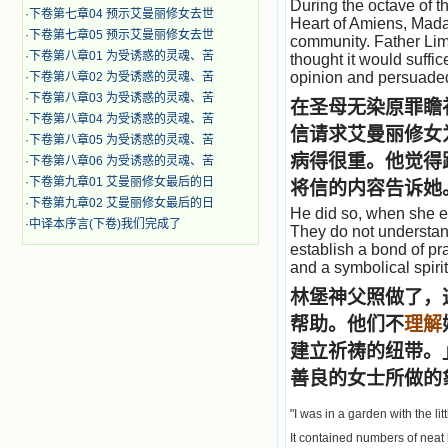
During the octave of t
·
下卷第七章04 预示艾曼丽修女去世
Heart of Amiens, Mada
·
下卷第七章05 预示艾曼丽修女去世
community. Father Limb
·
下卷第八章01 为受诱惑的灵魂、苦
thought it would suffic
opinion and persuaded
·
下卷第八章02 为受诱惑的灵魂、苦
·
下卷第八章03 为受诱惑的灵魂、苦
在圣母无染原罪瞻
·
下卷第八章04 为受诱惑的灵魂、苦
信请求艾曼丽修女
·
下卷第八章05 为受诱惑的灵魂、苦
病得很重。他觉得
·
下卷第八章06 为受诱惑的灵魂、苦
·
下卷第九章01 艾曼丽修女最后的日
将信的内容告诉她
·
下卷第九章02 艾曼丽修女最后的日
He did so, when she exc
·
中译本序言(下卷)我们完成了
They do not understand
establish a bond of pr
and a symbolical spiri
林堡神父照做了，
帮助。他们不
理解
建立
祈祷的纽带。
善良的女士所做的
"I was in a garden with the li
It contained numbers of neat 