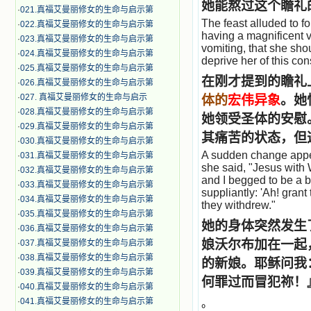
她能熬过这个瞻礼
·
021.真福艾曼丽修女的生命与启示第
The feast alluded to f
·
022.真福艾曼丽修女的生命与启示第
having a magnificent 
·
023.真福艾曼丽修女的生命与启示第
vomiting, that she sh
·
024.真福艾曼丽修女的生命与启示第
deprive her of this co
·
025.真福艾曼丽修女的生命与启示第
在刚才提到的瞻礼
·
026.真福艾曼丽修女的生命与启示第
·
027. 真福艾曼丽修女的生命与启示
体的
宏伟异象
。她
·
028.真福艾曼丽修女的生命与启示第
她领受圣体的安慰
·
029.真福艾曼丽修女的生命与启示第
其痛苦的状态，但
·
030.真福艾曼丽修女的生命与启示第
A sudden change appea
·
031.真福艾曼丽修女的生命与启示第
she said, "Jesus with 
·
032.真福艾曼丽修女的生命与启示第
and I begged to be a b
·
033.真福艾曼丽修女的生命与启示第
suppliantly: 'Ah! gran
·
034.真福艾曼丽修女的生命与启示第
they withdrew."
·
035.真福艾曼丽修女的生命与启示第
她的身体突然发生
·
036.真福艾曼丽修女的生命与启示第
娘沃尔布加在一起
·
037.真福艾曼丽修女的生命与启示第
·
038.真福艾曼丽修女的生命与启示第
的新娘。耶稣问我
·
039.真福艾曼丽修女的生命与启示第
何罪过而冒犯祢！
·
040.真福艾曼丽修女的生命与启示第
·
041.真福艾曼丽修女的生命与启示第
。