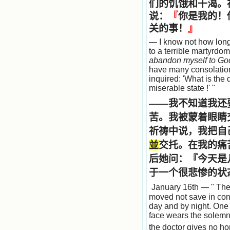
们的饥饿和干渴。
说
：
『
你是我的！
关的事！
』
— I know not how long 
to a terrible martyrdom
abandon myself to Go
have many consolation
inquired: 'What is the 
miserable state !' "
——
我不知道我还
苦。我被蒙着眼睛
祈祷中说，我把自
並
交托。在我的痛
后她问：
『
今天是
于一个很悲惨的状
January 16th — " The 
moved not save in conv
day and by night. One 
face wears the solemn 
the doctor gives no h