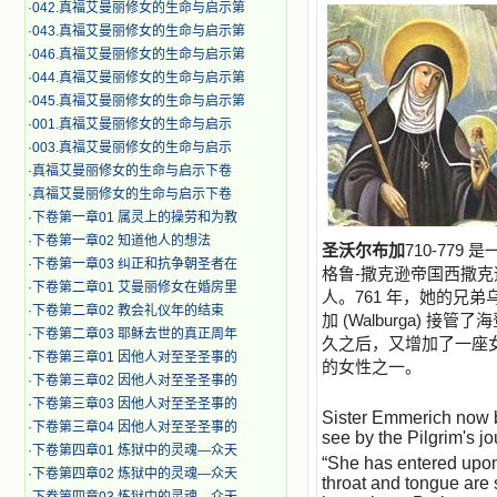
·
042.真福艾曼丽修女的生命与启示第
·
043.真福艾曼丽修女的生命与启示第
·
046.真福艾曼丽修女的生命与启示第
·
044.真福艾曼丽修女的生命与启示第
·
045.真福艾曼丽修女的生命与启示第
·
001.真福艾曼丽修女的生命与启示
·
003.真福艾曼丽修女的生命与启示
·
真福艾曼丽修女的生命与启示下卷
·
真福艾曼丽修女的生命与启示下卷
·
下卷第一章01 属灵上的操劳和为教
·
下卷第一章02 知道他人的想法
710-779
圣沃尔布加
是
·
下卷第一章03 纠正和抗争朝圣者在
-
格鲁
撒克逊帝国西撒克
·
下卷第二章01 艾曼丽修女在婚房里
761
人。
年，她的兄弟
·
下卷第二章02 教会礼仪年的结束
(Walburga)
加
接管了海
·
下卷第二章03 耶稣去世的真正周年
久之后，又增加了一座
·
下卷第三章01 因他人对至圣圣事的
的女性之一。
·
下卷第三章02 因他人对至圣圣事的
·
下卷第三章03 因他人对至圣圣事的
Sister Emmerich now ba
·
下卷第三章04 因他人对至圣圣事的
see by the Pilgrim's jo
·
下卷第四章01 炼狱中的灵魂—众天
“She has entered upon a
·
下卷第四章02 炼狱中的灵魂—众天
throat and tongue are 